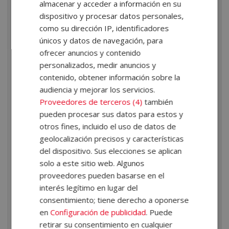
almacenar y acceder a información en su
Jornada, salario y tiempo de trabajo
. Aprenderás
dispositivo y procesar datos personales,
a gestionar jornadas, horarios, registros de jornada,
como su dirección IP, identificadores
interrupciones del tiempo de trabajo y estructura
únicos y datos de navegación, para
salarial.
ofrecer anuncios y contenido
Prestaciones de la Seguridad Social
. Profundiza
personalizados, medir anuncios y
en las distintas prestaciones como al incapacidad
contenido, obtener información sobre la
temporal y permanente, la jubilación, el desempleo,
audiencia y mejorar los servicios.
Proveedores de terceros (4)
también
las prestaciones familiares…
pueden procesar sus datos para estos y
Prevención de riesgos laborales
. Se abordan los
otros fines, incluido el uso de datos de
fundamentos de la prevención, los factores de
geolocalización precisos y características
riesgo, derechos y obligaciones, ergonomía,
del dispositivo. Sus elecciones se aplican
seguridad, planes de emergencia y protección de la
solo a este sitio web. Algunos
salud en el entorno laboral.
proveedores pueden basarse en el
interés legítimo en lugar del
¿Qué aprenderás en este
consentimiento; tiene derecho a oponerse
curso Experto en Nóminas,
en
Configuración de publicidad
. Puede
retirar su consentimiento en cualquier
Seguros Sociales,