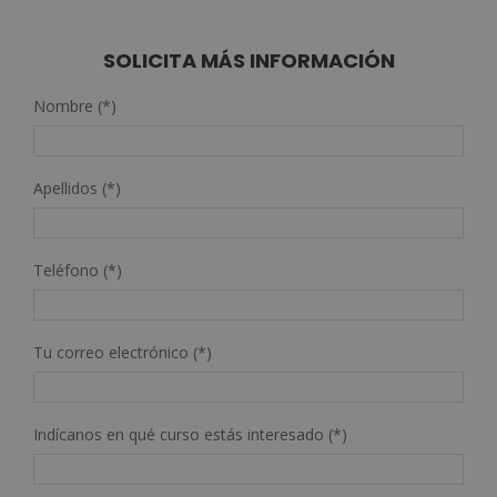
era:
es:
2.380,00€.
595,00€.
SOLICITA MÁS INFORMACIÓN
Nombre (*)
Apellidos (*)
Teléfono (*)
Tu correo electrónico (*)
Indícanos en qué curso estás interesado (*)