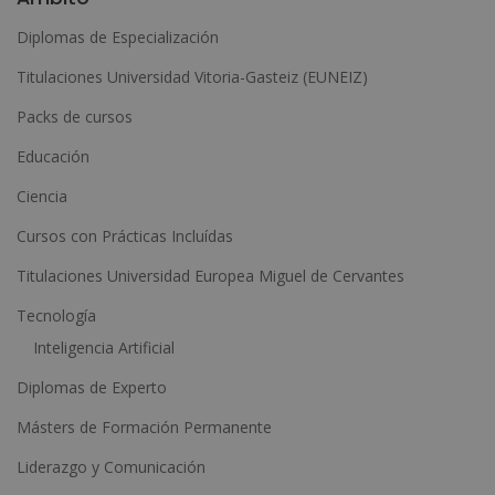
t
Diplomas de Especialización
e
Titulaciones Universidad Vitoria-Gasteiz (EUNEIZ)
r
n
Packs de cursos
a
Educación
t
Ciencia
i
Cursos con Prácticas Incluídas
v
e
Titulaciones Universidad Europea Miguel de Cervantes
:
Tecnología
Inteligencia Artificial
Diplomas de Experto
Másters de Formación Permanente
Liderazgo y Comunicación