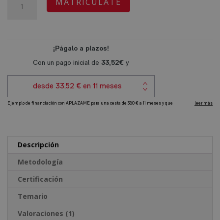
MATRICÚLATE
era:
es:
en
l
1.520,00€.
380,00€.
Nóminas,
t
Seguros
e
Sociales,
r
Finiquitos
n
y
a
Contratos
t
cantidad
i
v
e
Descripción
:
Metodología
Certificación
Temario
Valoraciones (1)