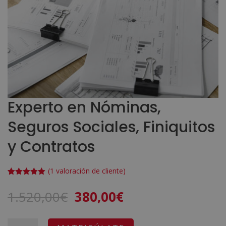
Experto en Nóminas,
Seguros Sociales, Finiquitos
y Contratos
(
1
valoración de cliente)
Valorado
1
con
5.00
de
El
El
1.520,00
€
380,00
€
5 en base
a
valoración
precio
precio
de un
cliente
original
actual
Experto
A