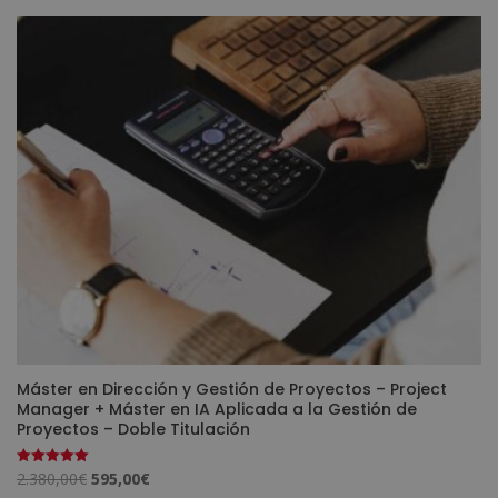
era:
es:
1.580,00€.
395,00€.
Máster en Dirección y Gestión de Proyectos – Project
Manager + Máster en IA Aplicada a la Gestión de
Proyectos – Doble Titulación
El
El
2.380,00
€
595,00
€
Valorado
con