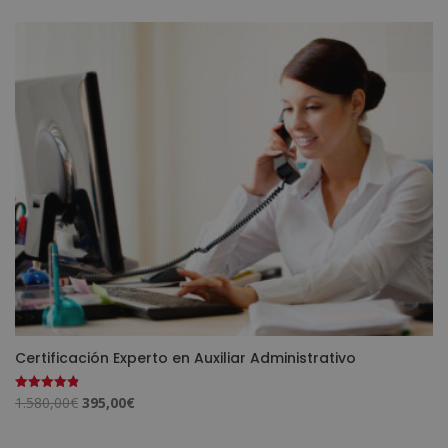
Certificación Experto en Auxiliar Administrativo
El
El
1.580,00
€
395,00
€
Valorado
con
precio
precio
4.90
de 5
original
actual