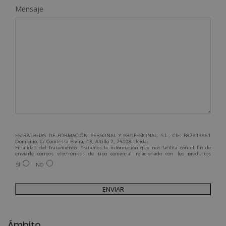
Mensaje
ESTRATEGIAS DE FORMACIÓN PERSONAL Y PROFESIONAL, S.L., CIF: B87813861
Domicilio: C/ Comtessa Elvira, 13, Altillo 2, 25008 Lleida.
Finalidad del Tratamiento: Tratamos la información que nos facilita con el fin de
enviarle correos electrónicos de tipo comercial relacionado con los productos
ofrecidos y otros tipo de productos que fueran de su interés.
SÍ
NO
Legitimación del tratamiento: Consentimiento del interesado.
Derechos: Puede ejercitar sus derechos identificándose suficientemente,
dirigiéndose a la dirección admin@grupoesneca.com.
Para más información consulte nuestra Política de Privacidad.
Desea recibir información comercial (vía telefónica y/o email):
A
l
Ámbito