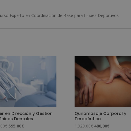
urso Experto en Coordinación de Base para Clubes Deportivos
r en Dirección y Gestión
Quiromasaje Corporal y
ínicas Dentales
Terapéutico
El
El
El
El
,00
€
595,00
€
1.920,00
€
480,00
€