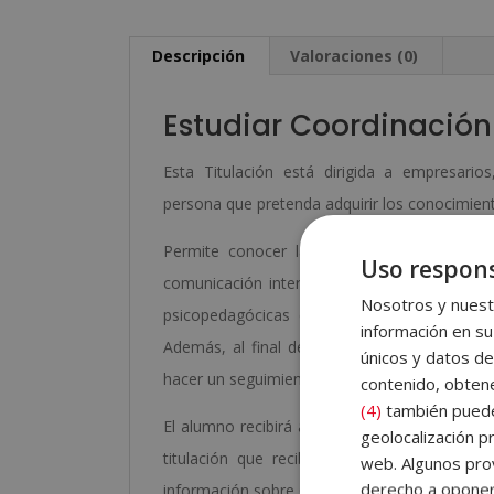
Descripción
Valoraciones (0)
Estudiar Coordinación
Esta Titulación está dirigida a empresarios
persona que pretenda adquirir los conocimient
Permite conocer la organización del club dep
Uso respons
comunicación interna, las cualidades físicas
Nosotros y nuestr
psicopedagócicas de la enseñanza y la psic
información en su
Además, al final de cada unidad didáctica el
únicos y datos de
hacer un seguimiento del curso de forma aut
contenido, obtene
(4)
también pueden
El alumno recibirá acceso a un curso inicial
geolocalización pr
titulación que recibirá, el funcionamiento
web. Algunos prov
derecho a opone
información sobre Grupo Esneca Formación. Ad