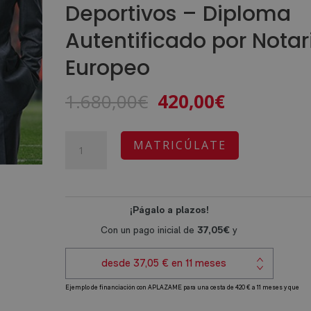
Deportivos – Diploma
Autentificado por Notar
Europeo
El
El
1.680,00
€
420,00
€
precio
precio
original
actual
Experto
A
MATRICÚLATE
era:
es:
en
l
1.680,00€.
420,00€.
Coordinación
t
de
e
Base
r
para
n
Clubes
a
Deportivos
t
-
i