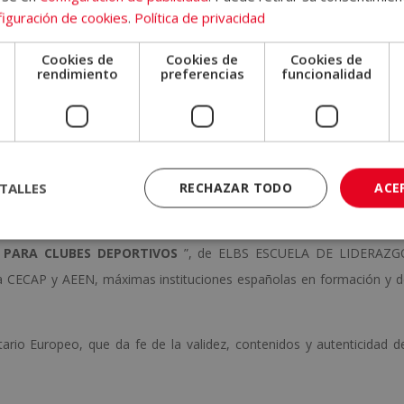
iguración de cookies
.
Política de privacidad
Cookies de
Cookies de
Cookies de
e
rendimiento
preferencias
funcionalidad
 enviaremos un correo electrónico con las claves de acceso a nuest
erial de estudio.
TALLES
RECHAZAR TODO
ACE
las pruebas de evaluación, el alumno recibirá un diploma que certifi
 PARA CLUBES DEPORTIVOS
”, de ELBS ESCUELA DE LIDERAZG
la CECAP y AEEN, máximas instituciones españolas en formación y 
ario Europeo, que da fe de la validez, contenidos y autenticidad d