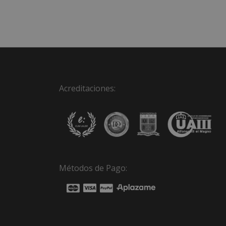
original
actual
era:
es:
1.580,00€.
395,00€.
Acreditaciones:
Métodos de Pago: