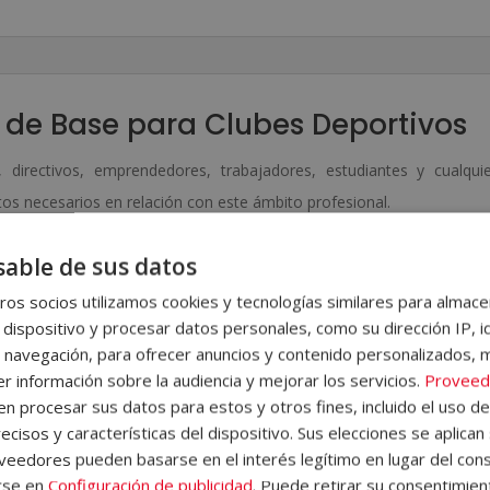
Diploma
v
Autentificado
e
por
:
Notario
 de Base para Clubes Deportivos
Europeo
, directivos, emprendedores, trabajadores, estudiantes y cualqui
cantidad
os necesarios en relación con este ámbito profesional.
ortivo, la figura del coordinador deportivo, la junta directiva, 
able de sus datos
 y psicomotrices básicas, la planificación de la temporada, las bas
os socios utilizamos cookies y tecnologías similares para almace
ología y coaching deportivo, entre otros conceptos relacionado
 dispositivo y procesar datos personales, como su dirección IP, i
 alumno/a encontrará ejercicios de autoevaluación que le permitir
 navegación, para ofrecer anuncios y contenido personalizados, 
ónoma y reforzar aquellos aspectos que considere oportunos.
r información sobre la audiencia y mejorar los servicios.
Proveed
 procesar sus datos para estos y otros fines, incluido el uso d
 donde encontrará información sobre la metodología de aprendizaje, 
ecisos y características del dispositivo. Sus elecciones se aplican 
 del Campus Virtual, qué hacer una vez el alumno haya finalizado
eedores pueden basarse en el interés legítimo en lugar del cons
rse en
Configuración de publicidad
. Puede retirar su consentimien
emás, el alumno dispondrá de un servicio de clases en directo.