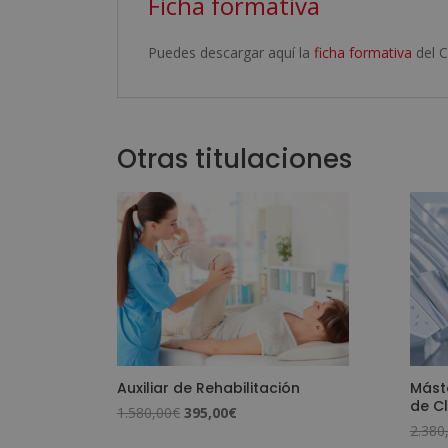
Ficha formativa
Puedes descargar aquí la
ficha formativa
del C
Otras titulaciones
Auxiliar de Rehabilitación
Máste
de Cl
El
El
1.580,00
€
395,00
€
2.380
precio
precio