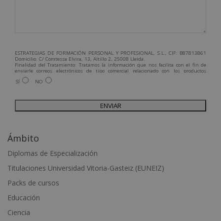
ESTRATEGIAS DE FORMACIÓN PERSONAL Y PROFESIONAL, S.L., CIF: B87813861
Domicilio: C/ Comtessa Elvira, 13, Altillo 2, 25008 Lleida.
Finalidad del Tratamiento: Tratamos la información que nos facilita con el fin de
enviarle correos electrónicos de tipo comercial relacionado con los productos
ofrecidos y otros tipo de productos que fueran de su interés.
SÍ
NO
Legitimación del tratamiento: Consentimiento del interesado.
Derechos: Puede ejercitar sus derechos identificándose suficientemente,
dirigiéndose a la dirección admin@grupoesneca.com.
Para más información consulte nuestra Política de Privacidad.
Desea recibir información comercial (vía telefónica y/o email):
A
l
Ámbito
t
e
Diplomas de Especialización
r
Titulaciones Universidad Vitoria-Gasteiz (EUNEIZ)
n
Packs de cursos
a
t
Educación
i
Ciencia
v