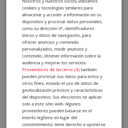
Nosotros y nuestros socios utilizamos
gestión de reclamaciones y atención a casos
cookies y tecnologías similares para
especiales.
almacenar y acceder a información en su
Primeros auxilios
. Actuaciones en emergencias,
dispositivo y procesar datos personales,
soporte vital básico y protocolos en clínica.
como su dirección IP, identificadores
únicos y datos de navegación, para
¿Qué aprenderás en esta
ofrecer anuncios y contenido
formación de higienista
personalizados, medir anuncios y
dental y blanqueamiento
contenido, obtener información sobre la
dental?
audiencia y mejorar los servicios.
Proveedores de terceros (4)
también
Al finalizar la formación, el alumno aprenderá:
pueden procesar sus datos para estos y
Cómo es la anatomía, fisiología y patología de la
otros fines, incluido el uso de datos de
cavidad bucal.
geolocalización precisos y características
A utilizar y mantener correctamente el instrumental
del dispositivo. Sus elecciones se aplican
solo a este sitio web. Algunos
y equipamiento odontológico.
proveedores pueden basarse en el
Aplicar protocolos de higiene y profilaxis profesional
interés legítimo en lugar del
adaptados a las necesidades de cada paciente.
consentimiento; tiene derecho a oponerse
Identificar y tratar discromías dentales mediante