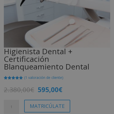
Higienista Dental +
Certificación
Blanqueamiento Dental
(
1
valoración de cliente)
Valorado
1
con
5.00
de
El
El
2.380,00
€
595,00
€
5 en base
precio
precio
a
valoración
de un
original
actual
cliente
Higienista
A
era:
es:
MATRICÚLATE
Dental
l
2.380,00€.
595,00€.