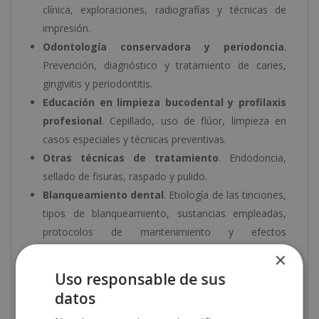
clínica, exploraciones, radiografías y técnicas de
impresión.
Odontología conservadora y periodoncia
.
Prevención, diagnóstico y tratamiento de caries,
gingivitis y periodontitis.
Educación en limpieza bucodental y profilaxis
profesional
. Cepillado, uso de flúor, limpieza en
casos especiales y técnicas preventivas.
Otras técnicas de tratamiento
. Endodoncia,
sellado de fisuras, raspado y pulido.
Blanqueamiento dental
. Etiología de las tinciones,
tipos de blanqueamiento, sustancias empleadas,
protocolos de mantenimiento y efectos
secundarios.
×
Analgesia y anestesia
. Tipos, instrumental y
Uso responsable de sus
aplicación.
datos
Relación con el paciente
. Comunicación efectiva,