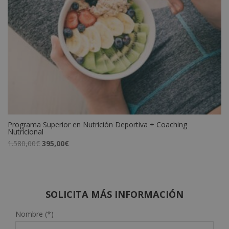
Programa Superior en Nutrición Deportiva + Coaching
Nutricional
El
El
1.580,00
€
395,00
€
precio
precio
original
actual
era:
es:
1.580,00€.
395,00€.
SOLICITA MÁS INFORMACIÓN
Nombre (*)