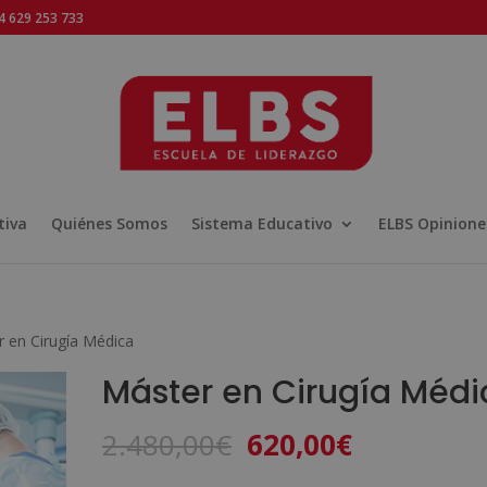
 629 253 733
tiva
Quiénes Somos
Sistema Educativo
ELBS Opinione
 en Cirugía Médica
Máster en Cirugía Médi
El
El
2.480,00
€
620,00
€
precio
precio