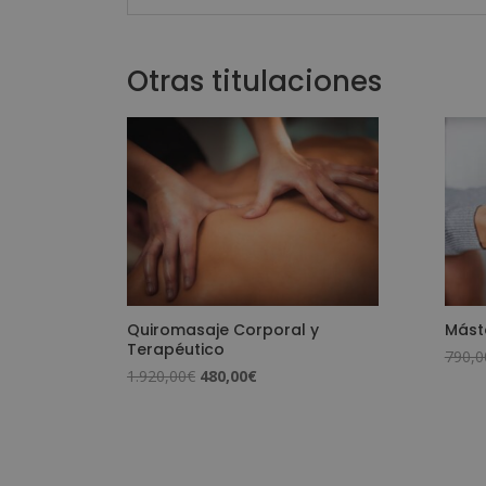
Otras titulaciones
Quiromasaje Corporal y
Mást
Terapéutico
790,0
El
El
1.920,00
€
480,00
€
precio
precio
original
actual
era:
es:
1.920,00€.
480,00€.