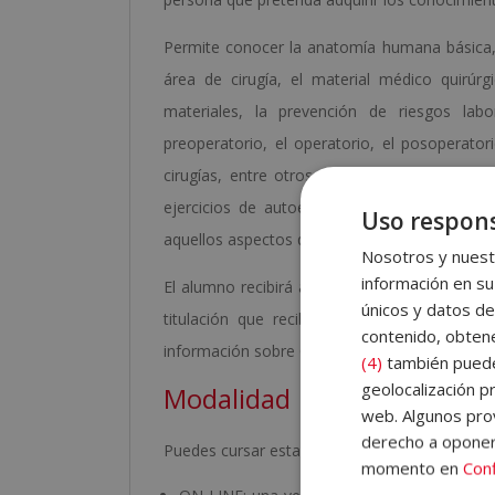
Permite conocer la anatomía humana básica, 
área de cirugía, el material médico quirúrgi
materiales, la prevención de riesgos labor
preoperatorio, el operatorio, el posoperatorio
cirugías, entre otros conceptos relacionado
ejercicios de autoevaluación que le permit
Uso respons
aquellos aspectos que considere oportunos.
Nosotros y nuestr
información en su
El alumno recibirá acceso a un curso inicial
únicos y datos de
titulación que recibirá, el funcionamiento
contenido, obtene
información sobre Grupo Esneca Formación. Ad
(4)
también pueden
geolocalización pr
Modalidad
web. Algunos prov
derecho a opone
Puedes cursar esta formación en modalidad:
momento en
Conf