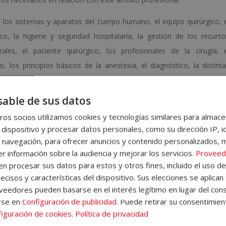
los sistemas y aparatos del cuerpo humano, el equipo quirúrgico, 
co, la higiene y seguridad hospitalaria, la gestión de los recurs
ales, el paciente quirúrgico, los profesionales de la cirugía, 
, los principios básicos de la anestesia, el diagnóstico, la distint
s. Además, al final de cada unidad didáctica el alumno/a encontra
irán hacer un seguimiento del curso de forma autónoma y reforz
able de sus datos
os socios utilizamos cookies y tecnologías similares para almace
 dispositivo y procesar datos personales, como su dirección IP, i
 donde encontrará información sobre la metodología de aprendizaje, 
 navegación, para ofrecer anuncios y contenido personalizados, 
 del Campus Virtual, qué hacer una vez el alumno haya finalizado
r información sobre la audiencia y mejorar los servicios.
Proveed
emás, el alumno dispondrá de un servicio de clases en directo.
 procesar sus datos para estos y otros fines, incluido el uso d
ecisos y características del dispositivo. Sus elecciones se aplican 
eedores pueden basarse en el interés legítimo en lugar del cons
rse en
Configuración de publicidad
. Puede retirar su consentimien
iguración de cookies
.
Política de privacidad