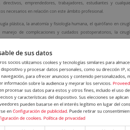
, directivos, emprendedores, trabajadores, estudiantes y cualqui
os necesarios en relación con este ámbito profesional.
ugía plástica, la anatomía y fisiología humana, el quirófano en cirug
, el manejo de complicaciones y cuidados postoperatorios, la cirug
 estéticos, la tecnología e innovación en la cirugía plástica estétic
l final de cada unidad didáctica el alumno/a encontrará ejercicios 
able de sus datos
guimiento del curso de forma autónoma.
os socios utilizamos cookies y tecnologías similares para almace
 dispositivo y procesar datos personales, como su dirección IP, i
 donde encontrará información sobre la metodología de aprendizaje, 
 navegación, para ofrecer anuncios y contenido personalizados, 
 del Campus Virtual, qué hacer una vez el alumno haya finalizado
r información sobre la audiencia y mejorar los servicios.
Proveed
emás, el alumno dispondrá de un servicio de clases en directo.
 procesar sus datos para estos y otros fines, incluido el uso d
ecisos y características del dispositivo. Sus elecciones se aplican 
eedores pueden basarse en el interés legítimo en lugar del cons
rse en
Configuración de publicidad
. Puede retirar su consentimien
iguración de cookies
.
Política de privacidad
 enviaremos un correo electrónico con las claves de acceso a nuest