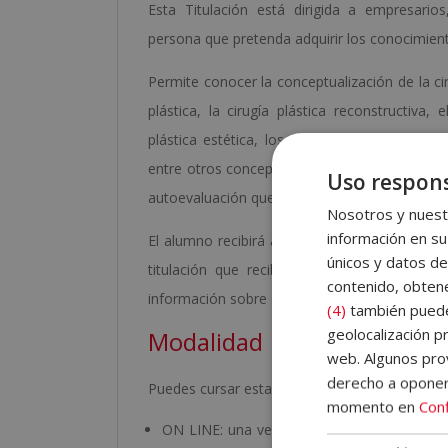
Esta Titulación está dirigida a empresarios
persona que pretenda adquirir los conocimient
Permite conocer la conceptualización de la cir
plástica, la cirugía plástica reconstructiva
plástica estética, los procedimientos faciales
entre otros conceptos relacionados. Además, a
Uso respons
autoevaluación que le permitirán hacer un se
Nosotros y nuestr
información en su
El alumno recibirá acceso a un curso inicial
únicos y datos de
titulación que recibirá, el funcionamiento
contenido, obtene
información sobre Grupo Esneca Formación. Ad
(4)
también pueden
geolocalización pr
Modalidad
web. Algunos prov
derecho a opone
Puedes cursar esta formación en modalidad:
momento en
Conf
ON LINE: una vez recibida su matrícula, le