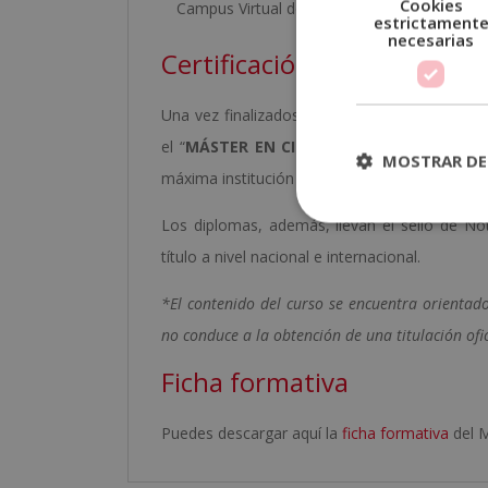
Cookies
Campus Virtual donde encontrará todo el mat
estrictament
necesarias
Certificación Obtenida
Una vez finalizados los estudios y superadas 
el “
MÁSTER EN CIRUGÍA PLÁSTICA ESTÉTI
MOSTRAR DE
máxima institución española en formación y de
Los diplomas, además, llevan el sello de Not
título a nivel nacional e internacional.
*El contenido del curso se encuentra orientad
no conduce a la obtención de una titulación ofic
Ficha formativa
Puedes descargar aquí la
ficha formativa
del M