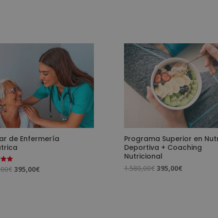
iar de Enfermería
Programa Superior en Nutr
trica
Deportiva + Coaching
Nutricional
El
El
1.580,00
€
395,00
€
El
El
,00
€
395,00
€
o
precio
precio
precio
precio
original
actual
original
actual
era:
es:
era:
es:
1.580,00€.
395,00€.
1.580,00€.
395,00€.