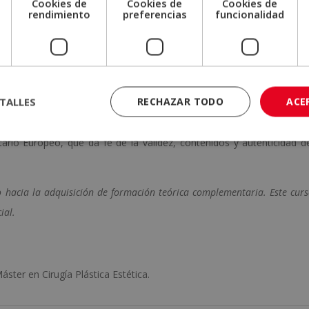
Cookies de
Cookies de
Cookies de
erial de estudio.
e
rendimiento
preferencias
funcionalidad
las pruebas de evaluación, el alumno recibirá un diploma que certifi
CA
”, de ELBS, avalada por nuestra condición de socios de la CECA
TALLES
RECHAZAR TODO
ACE
 calidad.
ario Europeo, que da fe de la validez, contenidos y autenticidad d
o hacia la adquisición de formación teórica complementaria. Este cur
ial.
áster en Cirugía Plástica Estética.