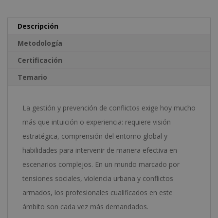
Certificación
v
Experto
e
Descripción
en
:
Metodología
Grupos
Certificación
Urbanos
Temario
Violentos
-
Doble
La gestión y prevención de conflictos exige hoy mucho
Titulación
más que intuición o experiencia: requiere visión
-
estratégica, comprensión del entorno global y
Diploma
habilidades para intervenir de manera efectiva en
Autentificado
escenarios complejos. En un mundo marcado por
Por
tensiones sociales, violencia urbana y conflictos
Notario
armados, los profesionales cualificados en este
Europeo
ámbito son cada vez más demandados.