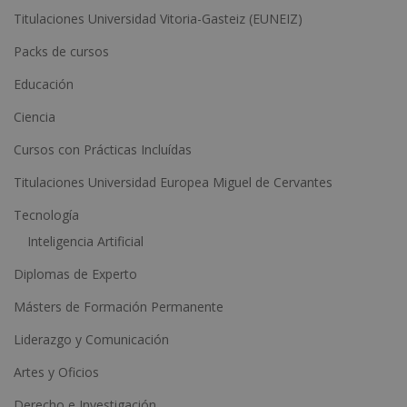
Titulaciones Universidad Vitoria-Gasteiz (EUNEIZ)
r
n
Packs de cursos
a
Educación
t
Ciencia
i
Cursos con Prácticas Incluídas
v
e
Titulaciones Universidad Europea Miguel de Cervantes
:
Tecnología
Inteligencia Artificial
Diplomas de Experto
Másters de Formación Permanente
Liderazgo y Comunicación
Artes y Oficios
Derecho e Investigación