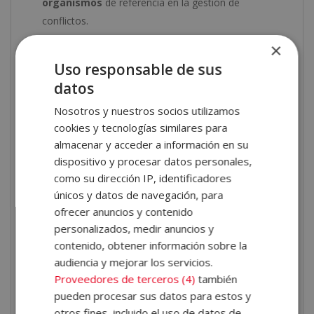
organismos
de referencia en la gestión de
conflictos.
Analizar el
impacto del terrorismo
, la violencia
×
urbana y la delincuencia organizada.
Uso responsable de sus
Dominar
herramientas de negociación
,
datos
mediación y resolución pacífica.
Nosotros y nuestros socios utilizamos
Comprender la
dinámica de los grupos urbanos
cookies y tecnologías similares para
violentos, sus jerarquías, métodos de reclutamiento
almacenar y acceder a información en su
y repercusiones sociales.
dispositivo y procesar datos personales,
como su dirección IP, identificadores
Salidas profesionales
únicos y datos de navegación, para
ofrecer anuncios y contenido
Esta doble titulación abre un amplio abanico de
personalizados, medir anuncios y
oportunidades laborales
, entre ellas:
contenido, obtener información sobre la
audiencia y mejorar los servicios.
Consultoría en
prevención de conflictos
y
Proveedores de terceros (4)
también
mediación internacional.
pueden procesar sus datos para estos y
Investigación criminológica
y análisis de
otros fines, incluido el uso de datos de