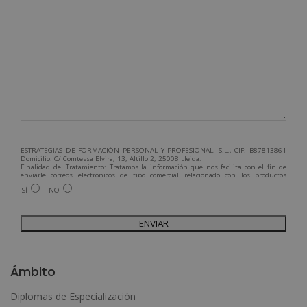
ESTRATEGIAS DE FORMACIÓN PERSONAL Y PROFESIONAL, S.L., CIF: B87813861
Domicilio: C/ Comtessa Elvira, 13, Altillo 2, 25008 Lleida.
Finalidad del Tratamiento: Tratamos la información que nos facilita con el fin de
enviarle correos electrónicos de tipo comercial relacionado con los productos
ofrecidos y otros tipo de productos que fueran de su interés.
SÍ
NO
Legitimación del tratamiento: Consentimiento del interesado.
Derechos: Puede ejercitar sus derechos identificándose suficientemente,
dirigiéndose a la dirección admin@grupoesneca.com.
Para más información consulte nuestra Política de Privacidad.
Desea recibir información comercial (vía telefónica y/o email):
A
l
Ámbito
t
Diplomas de Especialización
e