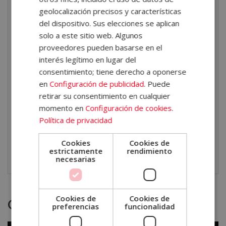
seguridad.
geolocalización precisos y características
Intervención en organismos internacionales
y
del dispositivo. Sus elecciones se aplican
ONGs.
solo a este sitio web. Algunos
Gestión de programas de seguridad
ciudadana y
proveedores pueden basarse en el
políticas públicas.
interés legítimo en lugar del
Análisis y
prevención de violencia urbana
y
consentimiento; tiene derecho a oponerse
terrorismo.
en
Configuración de publicidad
. Puede
retirar su consentimiento en cualquier
Con esta formación tendrás la oportunidad de
momento en
Configuración de cookies
.
Política de privacidad
convertirte en un profesional de referencia en el
análisis y prevención de conflictos, con el respaldo de
Cookies
Cookies de
estrictamente
rendimiento
una doble titulación autentificada por notario europeo.
necesarias
Cookies de
Cookies de
Otras titulaciones
preferencias
funcionalidad