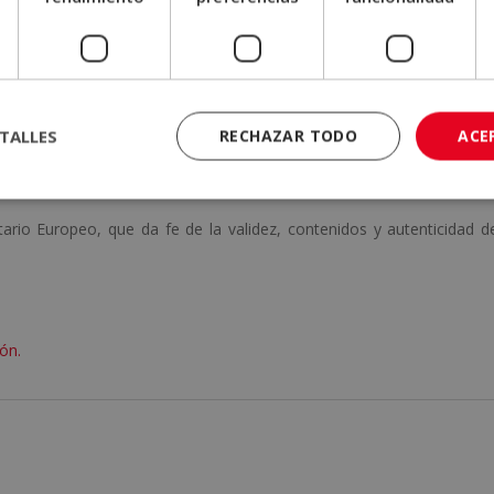
las pruebas de evaluación, el alumno recibirá un diploma que certifi
OACHING
”, de ELBS ESCUELA DE LIDERAZGO, avalada por nuestr
mas instituciones españolas en formación y de calidad.
TALLES
RECHAZAR TODO
ACE
ng» de la Harvard Business Publishing
descargable.
ario Europeo, que da fe de la validez, contenidos y autenticidad d
ón.