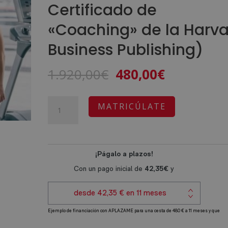
Certificado de
«Coaching» de la Harv
Business Publishing)
El
El
1.920,00
€
480,00
€
precio
precio
original
actual
Máster
A
MATRICÚLATE
era:
es:
en
l
1.920,00€.
480,00€.
Personal
t
Trainer
e
y
r
Coaching
n
(Con
a
Certificado
t
de
i