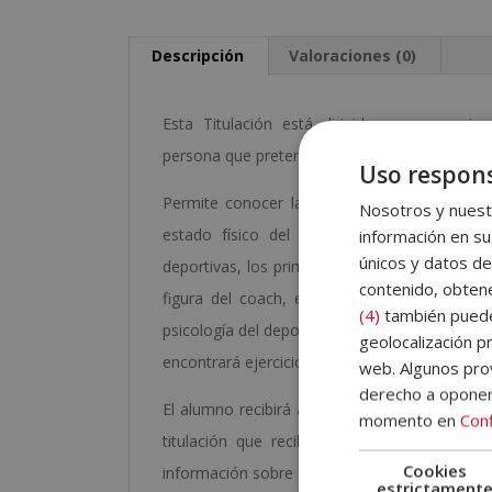
Descripción
Valoraciones (0)
Esta Titulación está dirigida a empresarios
persona que pretenda adquirir los conocimient
Uso respons
Permite conocer la introducción al personal tr
Nosotros y nuestr
estado físico del cliente, la planificación
información en su
únicos y datos de
deportivas, los primeros auxilios, el coach de
contenido, obtene
figura del coach, el proceso y las sesiones,
(4)
también pueden
psicología del deporte, entre otros conceptos 
geolocalización pr
encontrará ejercicios de autoevaluación que 
web. Algunos prov
derecho a opone
El alumno recibirá acceso a un curso inicial
momento en
Conf
titulación que recibirá, el funcionamiento
Cookies
información sobre Grupo Esneca Formación. A
estrictament