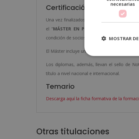
necesarias
Certificación
Una vez finalizados los estudios y superadas 
el “
MÁSTER EN PERSONAL TRAINER Y C
condición de socios de la CECAP y AEEN, máxi
MOSTRAR DE
El Máster incluye un
Certificado de «Coachi
Los diplomas, además, llevan el sello de Not
título a nivel nacional e internacional.
Temario
Descarga aquí la ficha formativa de la formaci
Otras titulaciones