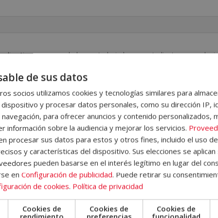
"Coaching"
v
de
e
la
:
Harvard
, directivos, emprendedores, trabajadores, estudiantes y cualqui
Business
os necesarios en relación con este ámbito profesional.
able de sus datos
Publishing)
aining, el perfil del personal trainer y del cliente, la evaluación d
cantidad
os socios utilizamos cookies y tecnologías similares para almace
 y diseño de un programa, los principios psicológicos, las lesion
 dispositivo y procesar datos personales, como su dirección IP, i
 navegación, para ofrecer anuncios y contenido personalizados, 
portivo, la introducción al coaching, los fundamentos del coaching, 
r información sobre la audiencia y mejorar los servicios.
Proveed
 las herramientas y técnicas de coaching, el coaching deportivo, 
 procesar sus datos para estos y otros fines, incluido el uso d
relacionados. Además, al final de cada unidad didáctica el/la alumno
ecisos y características del dispositivo. Sus elecciones se aplican 
le permitirán hacer un seguimiento del curso de forma autónoma.
eedores pueden basarse en el interés legítimo en lugar del cons
rse en
Configuración de publicidad
. Puede retirar su consentimien
 donde encontrará información sobre la metodología de aprendizaje, 
iguración de cookies
.
Política de privacidad
 del Campus Virtual, qué hacer una vez el alumno haya finalizado
Cookies de
Cookies de
Cookies de
demás, el alumno dispondrá de un servicio de
clases en directo
.
e
rendimiento
preferencias
funcionalidad