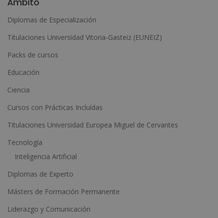
Ámbito
t
Diplomas de Especialización
e
Titulaciones Universidad Vitoria-Gasteiz (EUNEIZ)
r
n
Packs de cursos
a
Educación
t
Ciencia
i
Cursos con Prácticas Incluídas
v
e
Titulaciones Universidad Europea Miguel de Cervantes
:
Tecnología
Inteligencia Artificial
Diplomas de Experto
Másters de Formación Permanente
Liderazgo y Comunicación