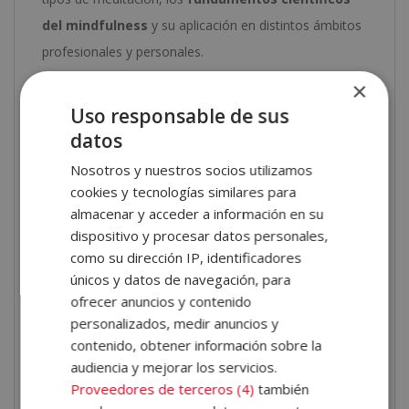
del mindfulness
y su aplicación en distintos ámbitos
profesionales y personales.
×
Al final de cada unidad, el alumno cuenta con
Uso responsable de sus
ejercicios de autoevaluación que permiten un
datos
seguimiento autónomo del aprendizaje. Además, se
Nosotros y nuestros socios utilizamos
proporciona acceso a un curso inicial con información
cookies y tecnologías similares para
sobre la
metodología de aprendizaje
, el
almacenar y acceder a información en su
funcionamiento del Campus Virtual y otros aspectos
dispositivo y procesar datos personales,
relacionados con la formación.
como su dirección IP, identificadores
únicos y datos de navegación, para
Salidas profesionales
ofrecer anuncios y contenido
personalizados, medir anuncios y
El Máster en Terapia de Tercera Generación + Máster
contenido, obtener información sobre la
en Meditación y Mindfulness ofrece múltiples
audiencia y mejorar los servicios.
oportunidades profesionales. El estudiante puede
Proveedores de terceros (4)
también
desarrollar su perfil en
entornos vinculados a la