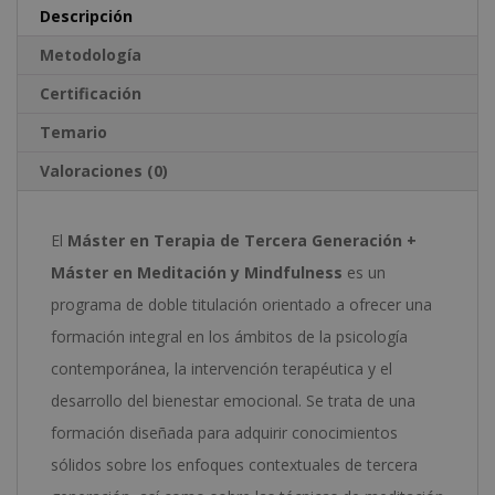
y
e
Descripción
Mindfulness
:
Metodología
-
Certificación
Doble
Temario
Titulación
-
Valoraciones (0)
Diploma
Autentificado
El
Máster en Terapia de Tercera Generación +
por
Máster en Meditación y Mindfulness
es un
Notario
programa de doble titulación orientado a ofrecer una
Europeo
formación integral en los ámbitos de la psicología
-
contemporánea, la intervención terapéutica y el
cantidad
desarrollo del bienestar emocional. Se trata de una
formación diseñada para adquirir conocimientos
sólidos sobre los enfoques contextuales de tercera