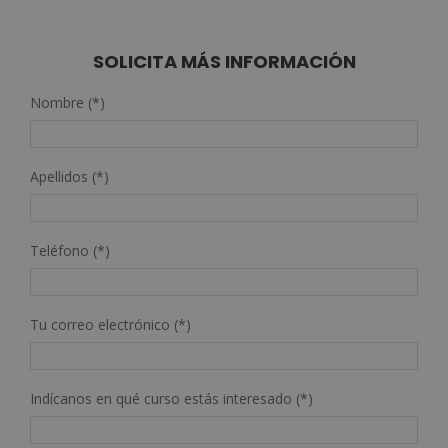
original
actual
era:
es:
3.560,00€.
890,00€.
SOLICITA MÁS INFORMACIÓN
Nombre (*)
Apellidos (*)
Teléfono (*)
Tu correo electrónico (*)
Indícanos en qué curso estás interesado (*)