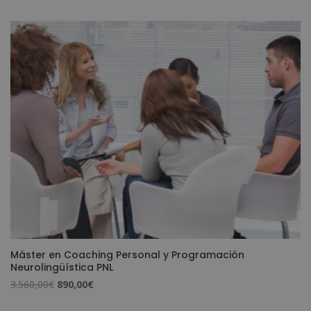
de 5
original
actual
era:
es:
2.380,00€.
595,00€.
Máster en Coaching Personal y Programación
Neurolingüística PNL
El
El
3.560,00
€
890,00
€
precio
precio