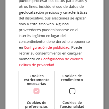
pueden procesar sus datos para estos y
otros fines, incluido el uso de datos de
salud mental
, el bienestar emocional, la educación,
geolocalización precisos y características
el acompañamiento terapéutico, el coaching, los
del dispositivo. Sus elecciones se aplican
programas de mindfulness y la intervención
solo a este sitio web. Algunos
psicológica.
proveedores pueden basarse en el
interés legítimo en lugar del
Asimismo, esta formación permite adquirir
consentimiento; tiene derecho a oponerse
competencias aplicables en
contextos clínicos,
en
Configuración de publicidad
. Puede
educativos, sociales
y organizacionales, aportando
retirar su consentimiento en cualquier
momento en
Configuración de cookies
.
una base teórica y práctica sólida para trabajar con
Política de privacidad
personas desde un enfoque integrador, consciente y
centrado en la experiencia.
Cookies
Cookies de
estrictamente
rendimiento
necesarias
Descarga el
PDF con la ficha formativa
y da el
siguiente paso en tu camino hacia el éxito.
Cookies de
Cookies de
preferencias
funcionalidad