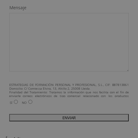
Mensaje
ESTRATEGIAS DE FORMACIÓN PERSONAL Y PROFESIONAL, S.L., CIF: B87813861
Domicilio: C/ Comtessa Elvira, 13, Altillo 2, 25008 Lleida.
Finalidad del Tratamiento: Tratamos la información que nos facilita con el fin de
enviarle correos electrónicos de tipo comercial relacionado con los productos
ofrecidos y otros tipo de productos que fueran de su interés.
SÍ
NO
Legitimación del tratamiento: Consentimiento del interesado.
Derechos: Puede ejercitar sus derechos identificándose suficientemente,
dirigiéndose a la dirección admin@grupoesneca.com.
Para más información consulte nuestra Política de Privacidad.
Desea recibir información comercial (vía telefónica y/o email):
A
l