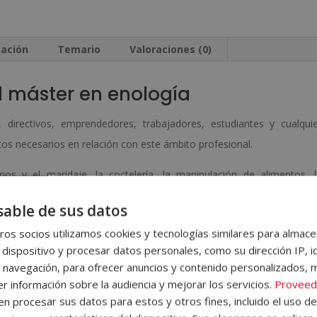
Pack
i
de
v
Cata
e
cación
Temario
Valoraciones (0)
de
:
Vinos
l máster en enología
cantidad
s, directivos, emprendedores, trabajadores, estudiantes y cualqui
s necesarios en relación con este ámbito profesional.
os y el maridaje, la coctelería, la manipulación de alimentos, 
́a, la atención al cliente y comunicación en hostelería, turismo
able de sus datos
os socios utilizamos cookies y tecnologías similares para almace
donde encontrará información sobre la metodología de aprendizaje, 
 dispositivo y procesar datos personales, como su dirección IP, i
 del Campus Virtual, qué hacer una vez el alumno haya finalizado
 navegación, para ofrecer anuncios y contenido personalizados, 
r información sobre la audiencia y mejorar los servicios.
Proveed
emás, el alumno dispondrá de un servicio de clases en directo.
 procesar sus datos para estos y otros fines, incluido el uso d