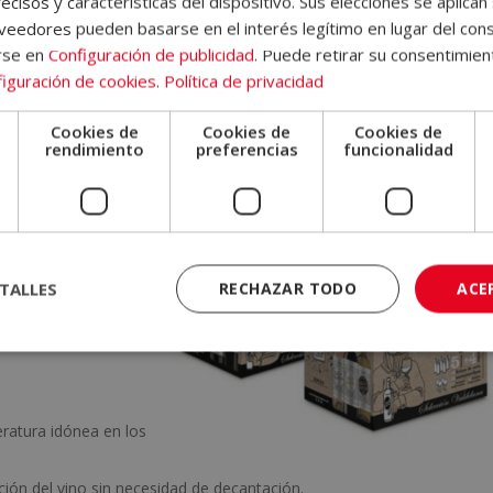
ecisos y características del dispositivo. Sus elecciones se aplican 
eedores pueden basarse en el interés legítimo en lugar del cons
inos
rse en
Configuración de publicidad
. Puede retirar su consentimien
iguración de cookies
.
Política de privacidad
y diferenciar cinco tipos de vino con elaboraciones diferentes. Es
no y desarrollar las destrezas de un buen catador. Un regalo
Cookies de
Cookies de
Cookies de
e
rendimiento
preferencias
funcionalidad
o e incluso para disfrutarlo uno mismo. Este pack está compuesto po
drán descubrir las
TALLES
RECHAZAR TODO
ACE
ulce.
ratura idónea en los
ión del vino sin necesidad de decantación.