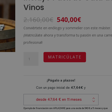
Vinos
El
El
2.160,00
€
540,00
€
precio
precio
Conviértete en enólogo y sommelier con este máster.
original
actual
¡Matricúlate ahora y transforma tu pasión en una carr
era:
es:
profesional!
2.160,00€.
540,00€.
Máster
A
MATRICÚLATE
en
l
Enología
t
(Enólogo
e
y
r
Sommelier)
n
-
a
Incluye
t