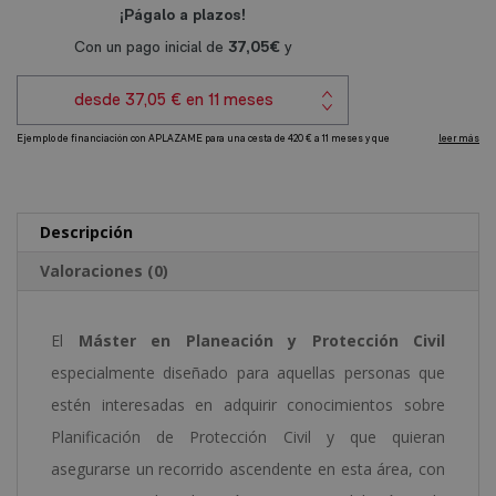
y
e
Protección
r
Civil
n
cantidad
a
t
i
v
e
Descripción
:
Valoraciones (0)
El
Máster en Planeación y Protección Civil
especialmente diseñado para aquellas personas que
estén interesadas en adquirir conocimientos sobre
Planificación de Protección Civil y que quieran
asegurarse un recorrido ascendente en esta área, con