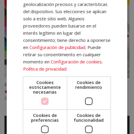
geolocalización precisos y características
del dispositivo. Sus elecciones se aplican
solo a este sitio web. Algunos
proveedores pueden basarse en el
interés legítimo en lugar del
consentimiento; tiene derecho a oponerse
en
Configuración de publicidad
. Puede
retirar su consentimiento en cualquier
momento en
Configuración de cookies
.
Política de privacidad
Cookies
Cookies de
Curso Diseño de Moda y Patronaje (Doble Titulación)
estrictamente
rendimiento
necesarias
El
El
2.480,00
€
620,00
€
Valorado
con
precio
precio
5.00
de 5
original
actual
Cookies de
Cookies de
era:
es:
preferencias
funcionalidad
2.480,00€.
620,00€.