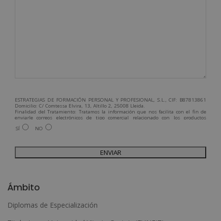
ESTRATEGIAS DE FORMACIÓN PERSONAL Y PROFESIONAL, S.L., CIF: B87813861
Domicilio: C/ Comtessa Elvira, 13, Altillo 2, 25008 Lleida.
Finalidad del Tratamiento: Tratamos la información que nos facilita con el fin de
enviarle correos electrónicos de tipo comercial relacionado con los productos
ofrecidos y otros tipo de productos que fueran de su interés.
SÍ
NO
Legitimación del tratamiento: Consentimiento del interesado.
Derechos: Puede ejercitar sus derechos identificándose suficientemente,
dirigiéndose a la dirección admin@grupoesneca.com.
Para más información consulte nuestra Política de Privacidad.
Desea recibir información comercial (vía telefónica y/o email):
A
l
Ámbito
t
Diplomas de Especialización
e