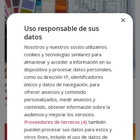
×
Uso responsable de sus
datos
Nosotros y nuestros socios utilizamos
cookies y tecnologías similares para
almacenar y acceder a información en su
dispositivo y procesar datos personales,
como su dirección IP, identificadores
únicos y datos de navegación, para
Programa Superior en Interiorismo, Decoración de
Interiores, Autocad y 3DS Max
ofrecer anuncios y contenido
personalizados, medir anuncios y
El
El
1.580,00
€
395,00
€
Valorado
contenido, obtener información sobre la
con
precio
precio
4.83
audiencia y mejorar los servicios.
de 5
original
actual
Proveedores de terceros (4)
también
era:
es:
pueden procesar sus datos para estos y
1.580,00€.
395,00€.
otros fines, incluido el uso de datos de