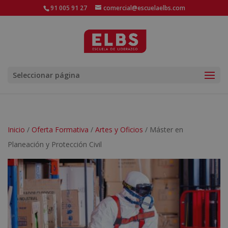
91 005 91 27
comercial@escuelaelbs.com
Seleccionar página
Inicio
/
Oferta Formativa
/
Artes y Oficios
/ Máster en
Planeación y Protección Civil