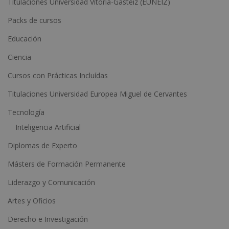
Titulaciones Universidad Vitoria-Gasteiz (EUNEIZ)
r
n
Packs de cursos
a
Educación
t
Ciencia
i
Cursos con Prácticas Incluídas
v
e
Titulaciones Universidad Europea Miguel de Cervantes
:
Tecnología
Inteligencia Artificial
Diplomas de Experto
Másters de Formación Permanente
Liderazgo y Comunicación
Artes y Oficios
Derecho e Investigación