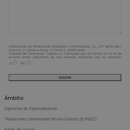
ESTRATEGIAS DE FORMACIÓN PERSONAL Y PROFESIONAL, S.L., CIF: B87813861
Domicilio: C/ Comtessa Elvira, 13, Altillo 2, 25008 Lleida.
Finalidad del Tratamiento: Tratamos la información que nos facilita con el fin de
enviarle correos electrónicos de tipo comercial relacionado con los productos
ofrecidos y otros tipo de productos que fueran de su interés.
SÍ
NO
Legitimación del tratamiento: Consentimiento del interesado.
Derechos: Puede ejercitar sus derechos identificándose suficientemente,
dirigiéndose a la dirección admin@grupoesneca.com.
Para más información consulte nuestra Política de Privacidad.
Desea recibir información comercial (vía telefónica y/o email):
A
l
Ámbito
t
Diplomas de Especialización
e
Titulaciones Universidad Vitoria-Gasteiz (EUNEIZ)
r
n
Packs de cursos