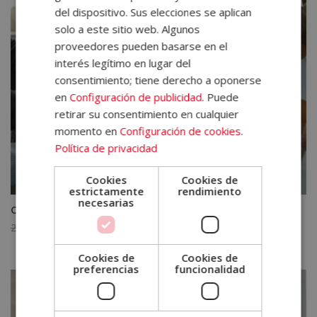
del dispositivo. Sus elecciones se aplican
solo a este sitio web. Algunos
proveedores pueden basarse en el
interés legítimo en lugar del
consentimiento; tiene derecho a oponerse
en
Configuración de publicidad
. Puede
retirar su consentimiento en cualquier
momento en
Configuración de cookies
.
Política de privacidad
Cookies
Cookies de
estrictamente
rendimiento
necesarias
Curso de Agente Profesional de Igualdad de Género
El
El
2.380,00
€
595,00
€
precio
precio
Cookies de
Cookies de
original
actual
preferencias
funcionalidad
era:
es:
2.380,00€.
595,00€.