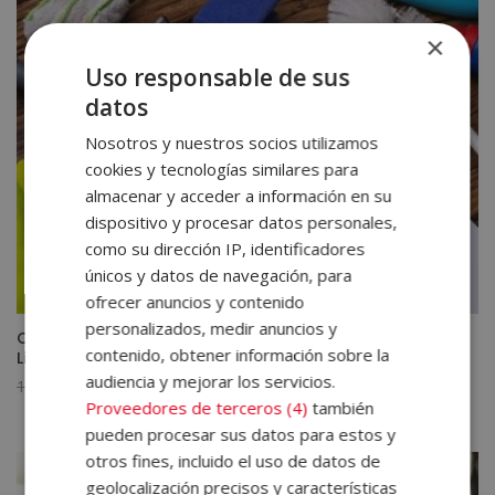
×
Uso responsable de sus
datos
Nosotros y nuestros socios utilizamos
cookies y tecnologías similares para
almacenar y acceder a información en su
dispositivo y procesar datos personales,
como su dirección IP, identificadores
únicos y datos de navegación, para
ofrecer anuncios y contenido
personalizados, medir anuncios y
Certificación Experto en Gestión de Empresas de
contenido, obtener información sobre la
Limpieza
audiencia y mejorar los servicios.
El
El
1.580,00
€
395,00
€
Proveedores de terceros (4)
también
precio
precio
pueden procesar sus datos para estos y
original
actual
otros fines, incluido el uso de datos de
era:
es:
geolocalización precisos y características
1.580,00€.
395,00€.