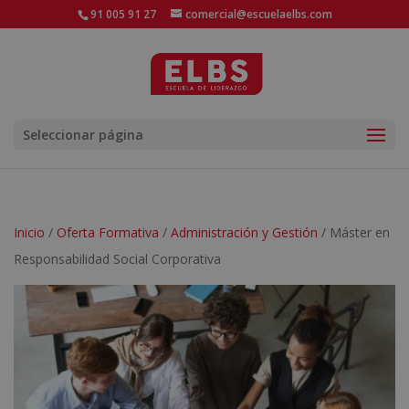
91 005 91 27
comercial@escuelaelbs.com
Seleccionar página
Inicio
/
Oferta Formativa
/
Administración y Gestión
/ Máster en
Responsabilidad Social Corporativa