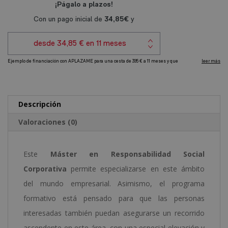
Corporativa
r
cantidad
n
a
t
i
v
e
Descripción
:
Valoraciones (0)
Este
Máster en Responsabilidad Social
Corporativa
permite especializarse en este ámbito
del mundo empresarial. Asimismo, el programa
formativo está pensado para que las personas
interesadas también puedan asegurarse un recorrido
ascendente en este área, con una especial elevación y