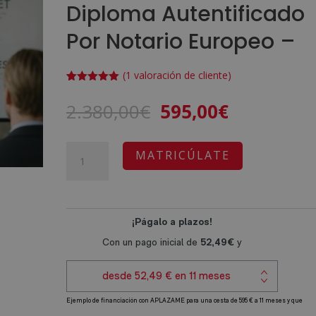
Diploma Autentificado
Por Notario Europeo –
(
1
valoración de cliente)
Valorado
1
con
5.00
de
El
El
2.380,00
€
595,00
€
5 en base
a
valoración
precio
precio
de un
cliente
original
actual
Máster
A
MATRICÚLATE
era:
es:
en
l
2.380,00€.
595,00€.
SEO,
t
GEO
e
y
r
AEO
n
para
a
el
t
Marketing
i