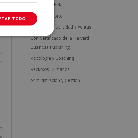
Estética y Moda
Salud y Deporte
PTAR TODO
Marketing, Publicidad y Ventas
en
Con Certificado de la Harvard
Business Publishing
da
Psicología y Coaching
en
Recursos Humanos
Administración y Gestión
an
 y