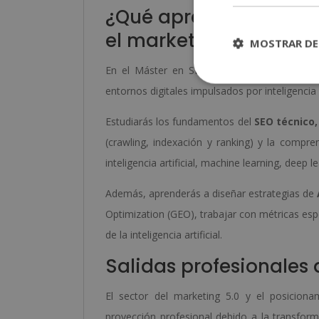
¿Qué aprenderás con e
el marketing 5.0?
MOSTRAR DE
En el Máster en SEO, GEO y AEO para el Mar
entornos digitales impulsados por inteligencia ar
Estudiarás los fundamentos del
SEO técnico,
(crawling, indexación y ranking) y la compr
inteligencia artificial, machine learning, dee
Además, aprenderás a diseñar estrategias de
Optimization (GEO), trabajar con métricas esp
de la inteligencia artificial.
Salidas profesionales 
El sector del marketing 5.0 y el posicionam
proyección profesional debido a la transfor