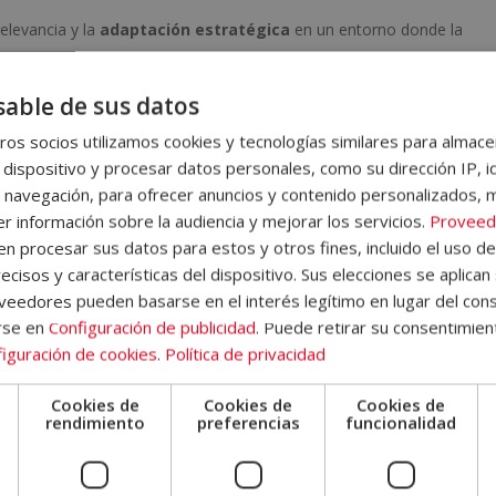
relevancia y la
adaptación estratégica
en un entorno donde la
generación automatizada.
able de sus datos
cómo
posicionar en buscadores
tradicionales, sino también cómo
os socios utilizamos cookies y tecnologías similares para almace
ta y sistemas generativos.
 dispositivo y procesar datos personales, como su dirección IP, i
o este programa?
 navegación, para ofrecer anuncios y contenido personalizados, 
r información sobre la audiencia y mejorar los servicios.
Proveed
ting 5.0 está dirigido a empresarios, directivos, emprendedore
 procesar sus datos para estos y otros fines, incluido el uso d
persona
que quiera adquirir conocimientos especializados e
ecisos y características del dispositivo. Sus elecciones se aplican 
eedores pueden basarse en el interés legítimo en lugar del cons
entornos impulsados por IA. Es especialmente relevante para quien
rse en
Configuración de publicidad
. Puede retirar su consentimien
iguración de cookies
.
Política de privacidad
s.
Cookies de
Cookies de
Cookies de
s.
e
rendimiento
preferencias
funcionalidad
etan y seleccionan contenido.
étricas y datos.