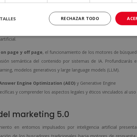
l máster en SEO, GEO y AEO para
TALLES
RECHAZAR TODO
ACE
keting 5.0, adquirirás una visión integral del posicionamiento 
tificial.
 on page y off page
, el funcionamiento de los motores de búsque
ensión semántica del contenido por sistemas de IA. Profundizarás 
p learning, modelos generativos y large language models (LLM).
Answer Engine Optimization (AEO)
y Generative Engine
ecíficas y comprender los aspectos legales y éticos vinculados al uso
del marketing 5.0
iento en entornos impulsados por inteligencia artificial present
mación de los buscadores tradicionales hacia motores de respuesta