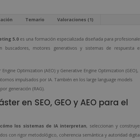
5.0
v
–
e
cación
Temario
Valoraciones (1)
Diploma
:
Autentificado
eting 5.0
es una formación especializada diseñada para profesional
Por
n buscadores, motores generativos y sistemas de respuesta e
Notario
Europeo
r Engine Optimization (AEO) y Generative Engine Optimization (GEO),
–
entornos impulsados por IA. También en los large language models
cantidad
por generación (RAG).
áster en SEO, GEO y AEO para el
cómo los sistemas de IA interpretan
, seleccionan y construy
os con rigor metodológico, coherencia semántica y autoridad digital