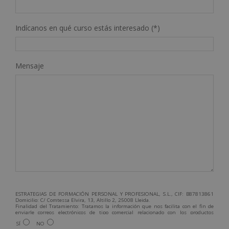
Indícanos en qué curso estás interesado (*)
Mensaje
ESTRATEGIAS DE FORMACIÓN PERSONAL Y PROFESIONAL, S.L., CIF: B87813861
Domicilio: C/ Comtessa Elvira, 13, Altillo 2, 25008 Lleida.
Finalidad del Tratamiento: Tratamos la información que nos facilita con el fin de
enviarle correos electrónicos de tipo comercial relacionado con los productos
ofrecidos y otros tipo de productos que fueran de su interés.
SÍ
NO
Legitimación del tratamiento: Consentimiento del interesado.