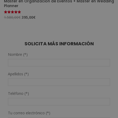
Máster en Organización de Eventos + Máster en Wedding
Planner
El
El
1.580,00
€
395,00
€
Valorado
con
precio
precio
5.00
de 5
original
actual
era:
es:
1.580,00€.
395,00€.
SOLICITA MÁS INFORMACIÓN
Nombre (*)
Apellidos (*)
Teléfono (*)
Tu correo electrónico (*)