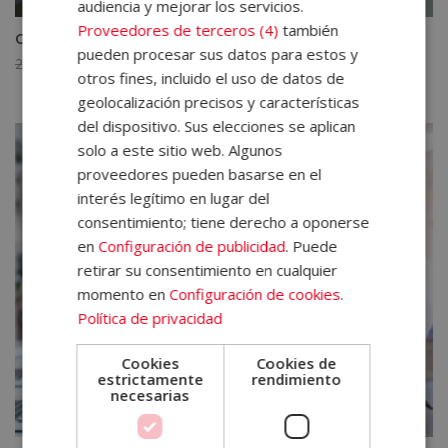
audiencia y mejorar los servicios.
Proveedores de terceros (4)
también
Curso de Agente Profesional de Igualdad de Género
pueden procesar sus datos para estos y
El
El
2.380,00
€
595,00
€
otros fines, incluido el uso de datos de
precio
precio
geolocalización precisos y características
original
actual
del dispositivo. Sus elecciones se aplican
era:
es:
solo a este sitio web. Algunos
2.380,00€.
595,00€.
proveedores pueden basarse en el
interés legítimo en lugar del
consentimiento; tiene derecho a oponerse
en
Configuración de publicidad
. Puede
retirar su consentimiento en cualquier
momento en
Configuración de cookies
.
Política de privacidad
Cookies
Cookies de
estrictamente
rendimiento
necesarias