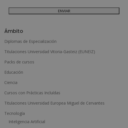
Derechos: Puede ejercitar sus derechos identificándose suficientemente,
dirigiéndose a la dirección admin@grupoesneca.com.
Para más información consulte nuestra Política de Privacidad.
Desea recibir información comercial (vía telefónica y/o email):
A
l
Ámbito
t
Diplomas de Especialización
e
Titulaciones Universidad Vitoria-Gasteiz (EUNEIZ)
r
n
Packs de cursos
a
Educación
t
Ciencia
i
Cursos con Prácticas Incluídas
v
e
Titulaciones Universidad Europea Miguel de Cervantes
:
Tecnología
Inteligencia Artificial