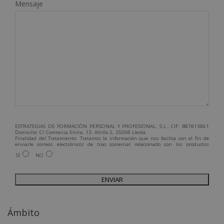
Mensaje
ESTRATEGIAS DE FORMACIÓN PERSONAL Y PROFESIONAL, S.L., CIF: B87813861
Domicilio: C/ Comtessa Elvira, 13, Altillo 2, 25008 Lleida.
Finalidad del Tratamiento: Tratamos la información que nos facilita con el fin de
enviarle correos electrónicos de tipo comercial relacionado con los productos
ofrecidos y otros tipo de productos que fueran de su interés.
SÍ
NO
Legitimación del tratamiento: Consentimiento del interesado.
Derechos: Puede ejercitar sus derechos identificándose suficientemente,
dirigiéndose a la dirección admin@grupoesneca.com.
Para más información consulte nuestra Política de Privacidad.
Desea recibir información comercial (vía telefónica y/o email):
A
l
Ámbito
t