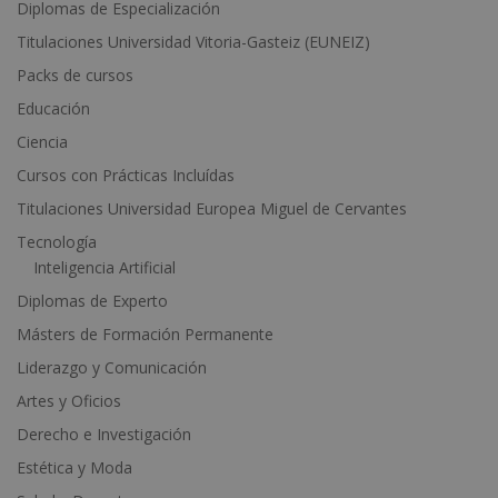
e
Diplomas de Especialización
r
Titulaciones Universidad Vitoria-Gasteiz (EUNEIZ)
n
Packs de cursos
a
t
Educación
i
Ciencia
v
Cursos con Prácticas Incluídas
e
Titulaciones Universidad Europea Miguel de Cervantes
:
Tecnología
Inteligencia Artificial
Diplomas de Experto
Másters de Formación Permanente
Liderazgo y Comunicación
Artes y Oficios
Derecho e Investigación
Estética y Moda