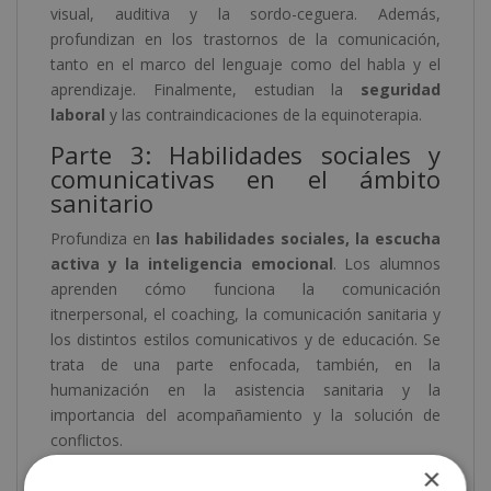
visual, auditiva y la sordo-ceguera. Además,
profundizan en los trastornos de la comunicación,
tanto en el marco del lenguaje como del habla y el
aprendizaje. Finalmente, estudian la
seguridad
laboral
y las contraindicaciones de la equinoterapia.
Parte 3: Habilidades sociales y
comunicativas en el ámbito
sanitario
Profundiza en
las habilidades sociales, la escucha
activa y la inteligencia emocional
. Los alumnos
aprenden cómo funciona la comunicación
itnerpersonal, el coaching, la comunicación sanitaria y
los distintos estilos comunicativos y de educación. Se
trata de una parte enfocada, también, en la
humanización en la asistencia sanitaria y la
importancia del acompañamiento y la solución de
conflictos.
×
¿Qué aprenderás en este