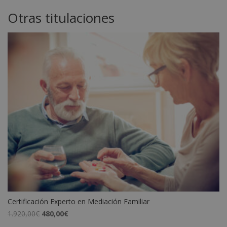
Otras titulaciones
Certificación Experto en Mediación Familiar
El
El
1.920,00
€
480,00
€
precio
precio