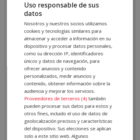
Máster en Monitor de
Uso responsable de sus
Equinoterapia + Experto en
datos
Habilidades de Comunicación
Nosotros y nuestros socios utilizamos
en Personas con
cookies y tecnologías similares para
Discapacidad?
almacenar y acceder a información en su
dispositivo y procesar datos personales,
Al finalizar el programa, serás capaz de
diseñar,
como su dirección IP, identificadores
planificar y ejecutar sesiones de equinoterapia
únicos y datos de navegación, para
adaptadas
a las necesidades de distintos usuarios.
ofrecer anuncios y contenido
Aprenderás:
personalizados, medir anuncios y
Los fundamentos históricos, teóricos y prácticos de
contenido, obtener información sobre la
la equinoterapia.
audiencia y mejorar los servicios.
Proveedores de terceros (4)
también
La clasificación de las terapias asistidas con caballos
pueden procesar sus datos para estos y
y sus beneficios físicos, cognitivos y emocionales.
otros fines, incluido el uso de datos de
Cómo seleccionar, entrenar y preparar un caballo
geolocalización precisos y características
para actuar como agente terapéutico.
del dispositivo. Sus elecciones se aplican
Postura del jinete, manejo seguro y ayudas
solo a este sitio web. Algunos
naturales.