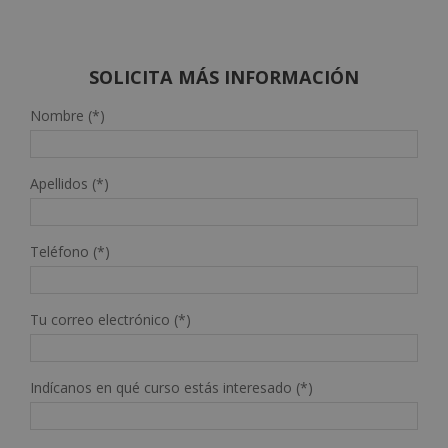
de 5
original
actual
era:
es:
1.580,00€.
395,00€.
SOLICITA MÁS INFORMACIÓN
Nombre (*)
Apellidos (*)
Teléfono (*)
Tu correo electrónico (*)
Indícanos en qué curso estás interesado (*)