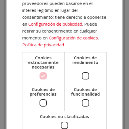
proveedores pueden basarse en el
Principios del desarrollo infantil y diversidad
interés legítimo en lugar del
funcional.
consentimiento; tiene derecho a oponerse
Características de la discapacidad cognitiva, TEA,
en
Configuración de publicidad
. Puede
síndrome de Down y trastornos mentales.
retirar su consentimiento en cualquier
Fundamentos de discapacidad física, sensorial y
momento en
Configuración de cookies
.
neurológica.
Política de privacidad
Técnicas de comunicación interpersonal, escucha
Cookies
Cookies de
activa e inteligencia emocional.
estrictamente
rendimiento
necesarias
Estrategias para empatizar, comunicar noticias
difíciles, gestionar emociones y promover la salud.
Humanización de la asistencia sanitaria y
Cookies de
Cookies de
acompañamiento en procesos de duelo.
preferencias
funcionalidad
Técnicas de resolución de conflictos, manejo de
conductas agresivas y mejora continua en la
atención al paciente.
Cookies no clasificadas
Salidas profesionales