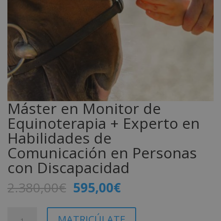
Máster en Monitor de
Equinoterapia + Experto en
Habilidades de
Comunicación en Personas
con Discapacidad
El
El
2.380,00
€
595,00
€
precio
precio
original
actual
Máster
A
MATRICÚLATE