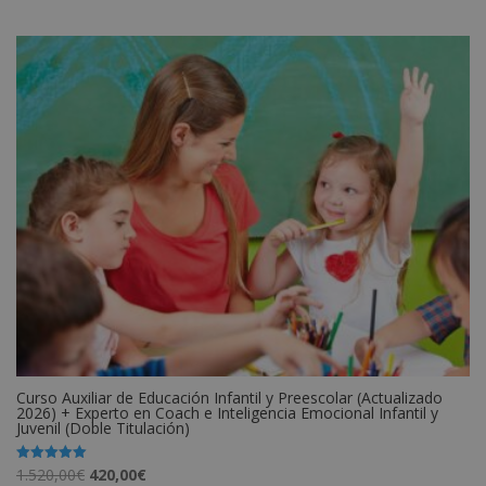
original
actual
era:
es:
1.920,00€.
480,00€.
Curso Auxiliar de Educación Infantil y Preescolar (Actualizado
2026) + Experto en Coach e Inteligencia Emocional Infantil y
Juvenil (Doble Titulación)
El
El
1.520,00
€
420,00
€
Valorado
con