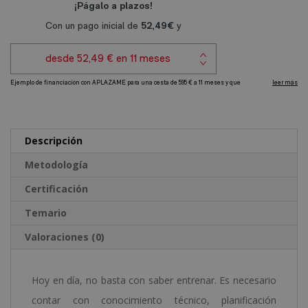
y
r
Fitness
n
cantidad
a
t
i
v
e
Descripción
:
Metodología
Certificación
Temario
Valoraciones (0)
Hoy en día, no basta con saber entrenar. Es necesario
contar con conocimiento técnico, planificación