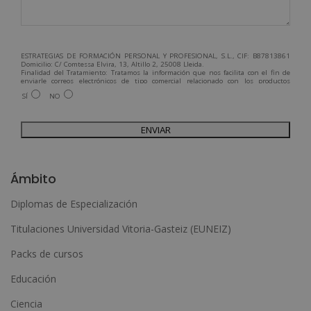
ESTRATEGIAS DE FORMACIÓN PERSONAL Y PROFESIONAL, S.L., CIF: B87813861
Domicilio: C/ Comtessa Elvira, 13, Altillo 2, 25008 Lleida.
Finalidad del Tratamiento: Tratamos la información que nos facilita con el fin de
enviarle correos electrónicos de tipo comercial relacionado con los productos
ofrecidos y otros tipo de productos que fueran de su interés.
SÍ
NO
Legitimación del tratamiento: Consentimiento del interesado.
Derechos: Puede ejercitar sus derechos identificándose suficientemente,
dirigiéndose a la dirección admin@grupoesneca.com.
Para más información consulte nuestra Política de Privacidad.
Desea recibir información comercial (vía telefónica y/o email):
A
l
Ámbito
t
Diplomas de Especialización
e
Titulaciones Universidad Vitoria-Gasteiz (EUNEIZ)
r
n
Packs de cursos
a
Educación
t
Ciencia
i