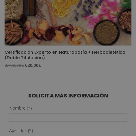
Certificación Experto en Naturopatía + Herbodietética
(Doble Titulación)
El
El
2.480,00
€
620,00
€
precio
precio
original
actual
era:
es:
2.480,00€.
620,00€.
SOLICITA MÁS INFORMACIÓN
Nombre (*)
Apellidos (*)