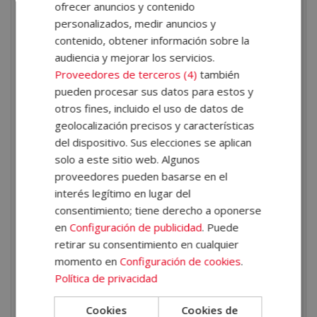
el punto de partida físico del cliente, establecer
ofrecer anuncios y contenido
objetivos realistas y medibles, y diseñar programas de
personalizados, medir anuncios y
contenido, obtener información sobre la
entrenamiento especializados.
audiencia y mejorar los servicios.
A lo largo de la formación, aprenderás a
aplicar
Proveedores de terceros (4)
también
pueden procesar sus datos para estos y
principios de progresión y sobrecarga
y
otros fines, incluido el uso de datos de
comprenderás el metabolismo energético y su
geolocalización precisos y características
relación con el ejercicio. Asimismo, serás capaz de
del dispositivo. Sus elecciones se aplican
integrar recomendaciones nutricionales básicas
solo a este sitio web. Algunos
proveedores pueden basarse en el
en el contexto del entrenamiento e identificar factores
interés legítimo en lugar del
de riesgo.
consentimiento; tiene derecho a oponerse
Salidas profesionales
en
Configuración de publicidad
. Puede
retirar su consentimiento en cualquier
Los conocimientos adquiridos en tu formación son
momento en
Configuración de cookies
.
Política de privacidad
altamente valorados en entornos profesionales como
los centros deportivos o los gimnasios. También en
Cookies
Cookies de