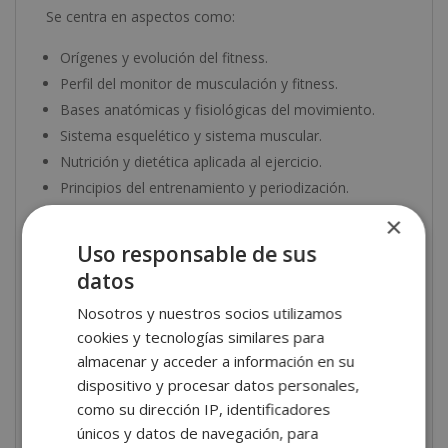
Se centra en aspectos como:
Orígenes y evolución del fitness.
Perfil del monitor de musculación y fitness.
Bases anatómicas y fisiológicas del movimiento.
Sistema esquelético y sistema muscular.
Nutrición y dietética aplicada al ejercicio.
Principios del entrenamiento y periodización.
Planificación del entrenamiento.
×
Desarrollo de fuerza, resistencia, flexibilidad y
Uso responsable de sus
velocidad.
datos
¿Qué aprenderás en esta
Nosotros y nuestros socios utilizamos
cookies y tecnologías similares para
formación?
almacenar y acceder a información en su
dispositivo y procesar datos personales,
Aprenderás
a estructurar un programa de
como su dirección IP, identificadores
entrenamiento desde cero
. Serás capaz de analizar
únicos y datos de navegación, para