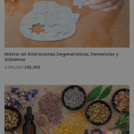
Máster en Alteraciones Degenerativas, Demencias y
Alzheimer
El
El
2.380,00
€
595,00
€
precio
precio
original
actual
era:
es:
2.380,00€.
595,00€.