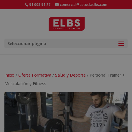
91 005 91 27
comercial@escuelaelbs.com
Seleccionar página
Inicio
/
Oferta Formativa
/
Salud y Deporte
/ Personal Trainer +
Musculación y Fitness