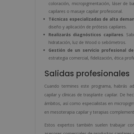
coloración, micropigmentación, láser de ba
capilares o masaje capilar profesional.
Técnicas especializadas de alta dema
diseño y aplicación de prótesis capilares.
Realizarás diagnósticos capilares
. Sab
hidratación, luz de Wood o sebómetros.
Gestión de un servicio profesional de
estrategia comercial, fidelización, ética pro
Salidas profesionales
Cuando termines este programa, habrás adq
capilar y clínicas de trasplante capilar. De h
ámbitos, así como especialistas en micropigme
en mesoterapia capilar y terapias complement
Estos expertos también suelen trabajar com
asesores comerciales de productos capilares o