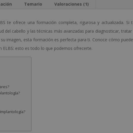
e
cación
Temario
Valoraciones (1)
:
S te ofrece una formación completa, rigurosa y actualizada. Si 
lud del cabello y las técnicas más avanzadas para diagnosticar, tratar
su imagen, esta formación es perfecta para ti. Conoce cómo pued
en ELBS: esto es todo lo que podemos ofrecerte.
ares?
plantología?
Implantología?