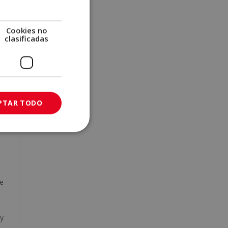
Cookies no
clasificadas
en
un
PTAR TODO
ir
te
e
 y