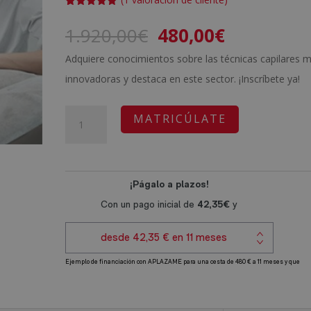
Valorado
1
con
5.00
de
El
El
1.920,00
€
480,00
€
5 en base
a
valoración
precio
precio
de un
Adquiere conocimientos sobre las técnicas capilares 
cliente
original
actual
innovadoras y destaca en este sector. ¡Inscríbete ya!
era:
es:
1.920,00€.
480,00€.
Técnico
A
MATRICÚLATE
Capilar
l
e
t
Implantología
e
cantidad
r
n
a
t
i
v