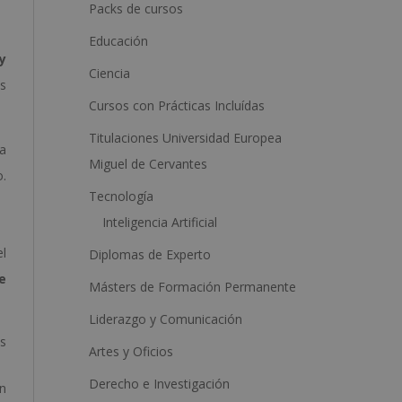
a
Packs de cursos
t
Educación
i
y
Ciencia
v
es
Cursos con Prácticas Incluídas
e
:
Titulaciones Universidad Europea
za
Miguel de Cervantes
o.
Tecnología
Inteligencia Artificial
el
Diplomas de Experto
e
Másters de Formación Permanente
Liderazgo y Comunicación
us
Artes y Oficios
Derecho e Investigación
an