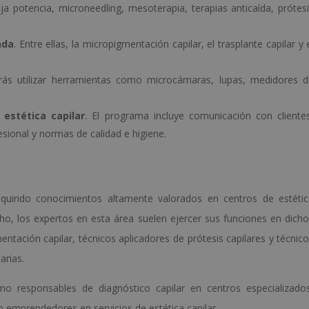
ja potencia, microneedling, mesoterapia, terapias anticaída, prótes
nda
. Entre ellas, la micropigmentación capilar, el trasplante capilar y 
rás utilizar herramientas como microcámaras, lupas, medidores 
 estética capilar
. El programa incluye comunicación con cliente
fesional y normas de calidad e higiene.
uirido conocimientos altamente valorados en centros de estétic
echo, los expertos en esta área suelen ejercer sus funciones en dich
ntación capilar, técnicos aplicadores de prótesis capilares y técnic
arias.
o responsables de diagnóstico capilar en centros especializado
 emprendedores en servicios de estética capilar.