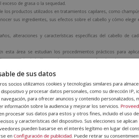
el exceso de grasa o la sequedad.
o de los productos utilizados en tratamientos capilares, como champú
nocer sus ingredientes, sus efectos sobre el cabello y cómo elegir 
 daños, alteraciones y características específicas del cabello de ca
En esta área se estudian los procedimientos prácticos para aplic
a, reparación de la fibra capilar o tratamientos fortalecedores.
able de sus datos
 Técnico Capilar e Implantología?
os socios utilizamos cookies y tecnologías similares para almace
re el cabello: es formarte para trabajar en un
sector en expansió
 dispositivo y procesar datos personales, como su dirección IP, i
nología y el bienestar emocional del cliente son clave. A lo largo d
 navegación, para ofrecer anuncios y contenido personalizados, 
r información sobre la audiencia y mejorar los servicios.
Proveed
 la tricología,
cómo abordar trastornos capilares
, el uso d
 procesar sus datos para estos y otros fines, incluido el uso d
iales como la micropigmentación o la mesoterapia capilar.
ecisos y características del dispositivo. Sus elecciones se aplican 
eedores pueden basarse en el interés legítimo en lugar del cons
asis en la gestión profesional
, el marketing en estética capilar, 
rse en
Configuración de publicidad
. Puede retirar su consentimien
. En definitiva, no solo conocerás las funciones de este profesiona