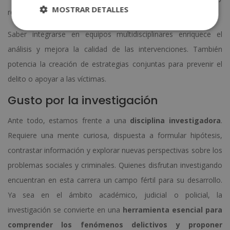
MOSTRAR DETALLES
resolución de conflictos.
Saber integrarse en equipos multidisciplinares enriquece el
análisis y mejora la calidad de las intervenciones. También
potencia la creación de estrategias conjuntas para prevenir el
delito o apoyar a las víctimas.
Gusto por la investigación
Ante todo, estamos frente a una
disciplina investigadora
.
Requiere una mente curiosa, dispuesta a formular hipótesis,
contrastar información y explorar nuevas perspectivas sobre los
problemas sociales y criminales. Quienes disfrutan investigando
encuentran en esta carrera un campo fértil para su desarrollo.
Ya sea en el ámbito académico, judicial o policial, la
investigación se convierte en una
herramienta esencial para
comprender los fenómenos delictivos y proponer