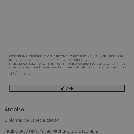
ESTRATEGIAS DE FORMACIÓN PERSONAL Y PROFESIONAL, S.L., CIF: B87813861
Domicilio: C/ Comtessa Elvira, 13, Altillo 2, 25008 Lleida.
Finalidad del Tratamiento: Tratamos la información que nos facilita con el fin de
enviarle correos electrónicos de tipo comercial relacionado con los productos
ofrecidos y otros tipo de productos que fueran de su interés.
SÍ
NO
Legitimación del tratamiento: Consentimiento del interesado.
Derechos: Puede ejercitar sus derechos identificándose suficientemente,
dirigiéndose a la dirección admin@grupoesneca.com.
Para más información consulte nuestra Política de Privacidad.
Desea recibir información comercial (vía telefónica y/o email):
A
l
Ámbito
t
Diplomas de Especialización
e
Titulaciones Universidad Vitoria-Gasteiz (EUNEIZ)
r