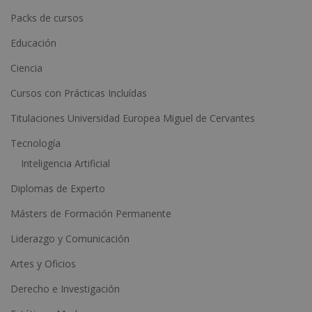
n
Packs de cursos
a
Educación
t
Ciencia
i
Cursos con Prácticas Incluídas
v
e
Titulaciones Universidad Europea Miguel de Cervantes
:
Tecnología
Inteligencia Artificial
Diplomas de Experto
Másters de Formación Permanente
Liderazgo y Comunicación
Artes y Oficios
Derecho e Investigación