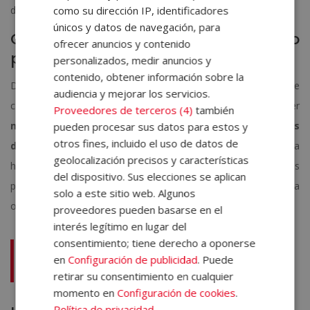
como su dirección IP, identificadores
decisión y cada análisis.
únicos y datos de navegación, para
Capacidad para trabajar bajo
ofrecer anuncios y contenido
presión
personalizados, medir anuncios y
contenido, obtener información sobre la
Desde la revisión de informes criminales hasta el análisis de
audiencia y mejorar los servicios.
casos reales, un experto en criminología siempre debe poder
Proveedores de terceros (4)
también
mantener la mente fría, en calma, y concentrarse en los
pueden procesar sus datos para estos y
otros fines, incluido el uso de datos de
detalles
incluso cuando su contexto es de alta tensión. Para
geolocalización precisos y características
hacerlo, hay que cultivar la práctica y la formación, lo que nos
del dispositivo. Sus elecciones se aplican
permite gestionar la carga emocional del trabajo sin perder la
solo a este sitio web. Algunos
objetividad.
proveedores pueden basarse en el
interés legítimo en lugar del
consentimiento; tiene derecho a oponerse
Estas son las claves del
derecho penal
:
en
Configuración de publicidad
. Puede
¡descubre qué es, tipos y más!
retirar su consentimiento en cualquier
momento en
Configuración de cookies
.
Política de privacidad