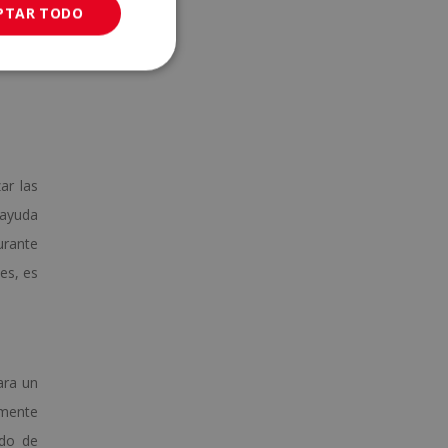
PTAR TODO
ar las
ayuda
urante
es, es
ara un
emente
ado de