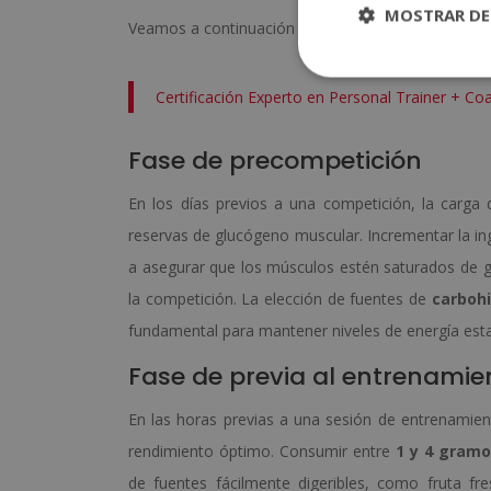
MOSTRAR DE
Veamos a continuación cuántos carbohidratos debe
Certificación Experto en Personal Trainer + Co
Fase de precompetición
En los días previos a una competición, la carga 
reservas de glucógeno muscular. Incrementar la i
a asegurar que los músculos estén saturados de g
la competición. La elección de fuentes de
carbohi
fundamental para mantener niveles de energía esta
Fase de previa al entrenamie
En las horas previas a una sesión de entrenamient
rendimiento óptimo. Consumir entre
1 y 4 gramo
de fuentes fácilmente digeribles, como fruta f