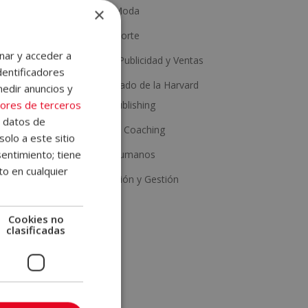
×
Estética y Moda
Salud y Deporte
nar y acceder a
Marketing, Publicidad y Ventas
dentificadores
Con Certificado de la Harvard
medir anuncios y
ores de terceros
Business Publishing
tre un
e datos de
Psicología y Coaching
solo a este sitio
entimiento; tiene
Recursos Humanos
ambién
to en cualquier
evenir
Administración y Gestión
Cookies no
clasificadas
 Estos
o como