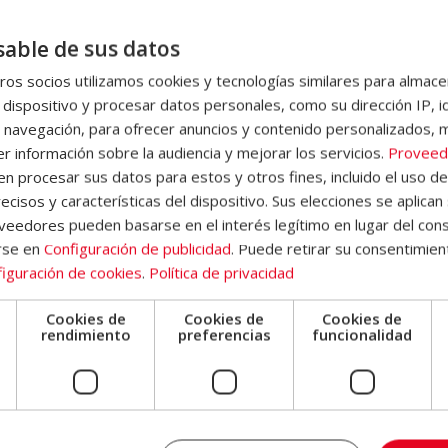
able de sus datos
os socios utilizamos cookies y tecnologías similares para almace
 dispositivo y procesar datos personales, como su dirección IP, i
 navegación, para ofrecer anuncios y contenido personalizados, 
r información sobre la audiencia y mejorar los servicios.
Proveed
rrectas y en el momento oportuno, pueden marcar la diferencia en
 procesar sus datos para estos y otros fines, incluido el uso d
ecisos y características del dispositivo. Sus elecciones se aplican 
eedores pueden basarse en el interés legítimo en lugar del cons
 contribuye a la
energía necesaria para el ejercicio
, sino que t
rse en
Configuración de publicidad
. Puede retirar su consentimien
y la
capacidad de recuperación
del atleta. Además, ayuda a
pr
iguración de cookies
.
Política de privacidad
as demandas cambiantes del entrenamiento y la competición.
Cookies de
Cookies de
Cookies de
ortivas de hidratos de carbono
e
rendimiento
preferencias
funcionalidad
dratos de carbono
son una fuente de energía primaria y esencial.
en el rendimiento atlético, ya que se almacenan en el cuerp
ntar
los
músculos
durante el ejercicio.