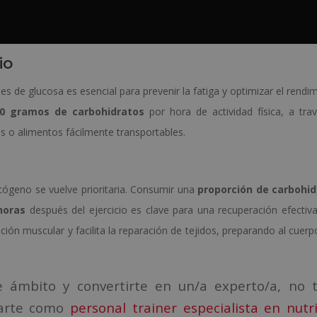
io
es de glucosa es esencial para prevenir la fatiga y optimizar el rendim
60 gramos de carbohidratos
por hora de actividad física, a tra
s o alimentos fácilmente transportables.
lucógeno se vuelve prioritaria. Consumir una
proporción de carbohid
horas
después del ejercicio es clave para una recuperación efectiva
ión muscular y facilita la reparación de tejidos, preparando al cuerp
te ámbito y convertirte en un/a experto/a, no t
marte como
personal trainer especialista en nutr