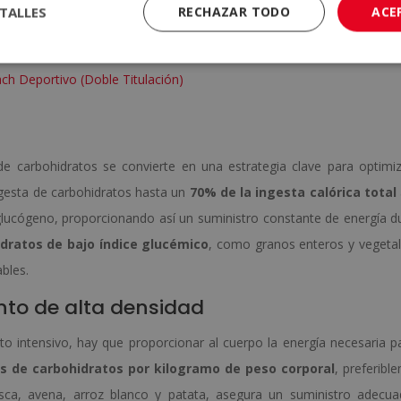
TALLES
RECHAZAR TODO
ACE
rían consumirse en cada una de las fases deportivas.
ach Deportivo (Doble Titulación)
de carbohidratos se convierte en una estrategia clave para optimiz
ngesta de carbohidratos hasta un
70% de la ingesta calórica
total
lucógeno, proporcionando así un suministro constante de energía d
dratos de bajo índice glucémico
, como granos enteros y vegetal
bles.
nto de alta densidad
o intensivo, hay que proporcionar al cuerpo la energía necesaria p
s de carbohidratos por kilogramo de peso corporal
, preferibl
resca, avena, arroz blanco y patata, asegura un suministro adecu