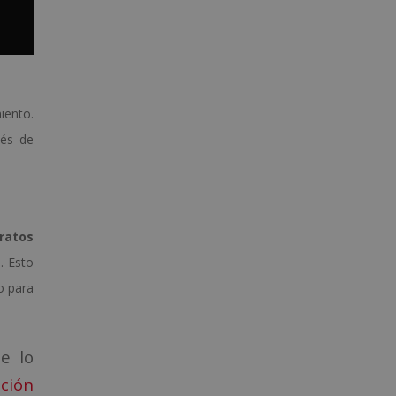
iento.
vés de
ratos
. Esto
o para
e lo
ición