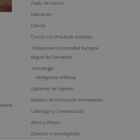
a
Packs de cursos
t
Educación
i
Ciencia
v
Cursos con Prácticas Incluídas
e
:
Titulaciones Universidad Europea
Miguel de Cervantes
Tecnología
Inteligencia Artificial
Diplomas de Experto
Másters de Formación Permanente
eneral
Liderazgo y Comunicación
Artes y Oficios
Derecho e Investigación