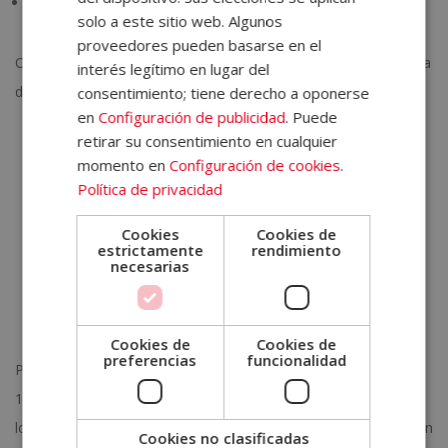
Brownie saludable sin azúcar
solo a este sitio web. Algunos
proveedores pueden basarse en el
Otro de los postres sanos que te proponemos es el de la receta
interés legítimo en lugar del
de
brownie sin azúcar.
Para esta receta necesitas:
consentimiento; tiene derecho a oponerse
en
Configuración de publicidad
. Puede
Plátanos maduros
retirar su consentimiento en cualquier
2 huevos
momento en
Configuración de cookies
.
50 g Cacao puro en polvo (sin azúcar)
Política de privacidad
100 g chocolate negro (mínimo 90% cacao y sin azúcares
Cookies
Cookies de
añadidos)
estrictamente
rendimiento
10 ml leche
necesarias
Sal
Canela (opcional)
Cookies de
Cookies de
preferencias
funcionalidad
Para preparar este postre sano y rico, precalienta el horno a
175ºC y cubre un molde de papel antiadherente de horno. Pela
los plátanos y córtalos en pequeños trazos. Luego mézclalo con
Cookies no clasificadas