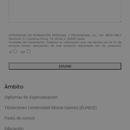
ESTRATEGIAS DE FORMACIÓN PERSONAL Y PROFESIONAL, S.L., CIF: B87813861
Domicilio: C/ Comtessa Elvira, 13, Altillo 2, 25008 Lleida.
Finalidad del Tratamiento: Tratamos la información que nos facilita con el fin de
enviarle correos electrónicos de tipo comercial relacionado con los productos
ofrecidos y otros tipo de productos que fueran de su interés.
SÍ
NO
Legitimación del tratamiento: Consentimiento del interesado.
Derechos: Puede ejercitar sus derechos identificándose suficientemente,
dirigiéndose a la dirección admin@grupoesneca.com.
Para más información consulte nuestra Política de Privacidad.
Desea recibir información comercial (vía telefónica y/o email):
A
l
Ámbito
t
Diplomas de Especialización
e
Titulaciones Universidad Vitoria-Gasteiz (EUNEIZ)
r
n
Packs de cursos
a
Educación