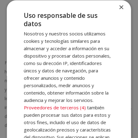
×
120 ml de leche
Uso responsable de sus
30g de harina de avena
30g de almendra molida
datos
Levadura química
Nosotros y nuestros socios utilizamos
Canela
cookies y tecnologías similares para
1 limón
almacenar y acceder a información en su
dispositivo y procesar datos personales,
Forra el molde que vayas a utilizar con papel antiadherente de
como su dirección IP, identificadores
únicos y datos de navegación, para
horno. Una vez tengas las manzanas peladas y picadas,
ofrecer anuncios y contenido
mézclalas con el zumo de un limón. Luego, añade poco a poco
personalizados, medir anuncios y
y mientras bates los huevos, la harina de avena, la leche y la
contenido, obtener información sobre la
levadura. Bate con unas varillas y cuando esté homogénea,
audiencia y mejorar los servicios.
introdúcela en el molde. Puedes recubrirla con más almendra o,
Proveedores de terceros (4)
también
pueden procesar sus datos para estos y
de lo contrario, introdúcela en el horno, precalentado a 180ºc
otros fines, incluido el uso de datos de
durante 40 o 45 minutos.
geolocalización precisos y características
del dispositivo. Sus elecciones se aplican