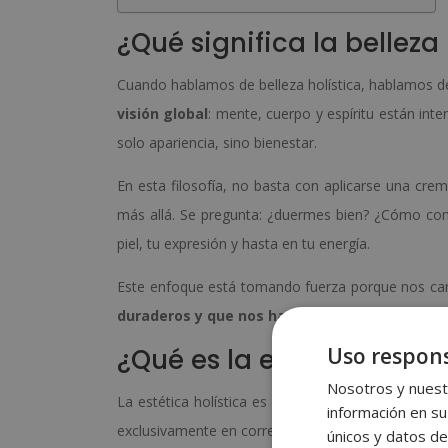
¿Qué significa la belleza 
Cuando hablamos de belleza holística, hablamos 
visión global
: mente, cuerpo y espíritu están int
solo apariencia, sino bienestar.
En esta filosofía, no basta con aplicarse una crem
más allá. Se pregunta: ¿duermes bien? ¿Cómo com
piel, tu expresión y hasta en tu energía.
Este enfoque está tomando fuerza porque nos can
duraderos y que nos hagan sentir bien de ve
Uso respons
¿Qué es la estética holís
Nosotros y nuestr
La estética holística es la
aplicación práctica d
información en su
exclusivamente en corregir imperfecciones, busca a
únicos y datos de