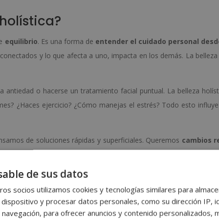
holística?
de
equilibrio
. Es una forma de
entender el cuidado personal desd
erconectados y lo que afecta a uno, impacta en los demás. La belleza
a antiedad o hacerse un tratamiento facial puntual. La belleza holíst
es? ¿Haces ejercicio? ¿Cómo manejas el estrés? Todo esto influye
samos de soluciones rápidas y superficiales. Queremos
cambios r
rdad
. Y ahí es donde entra la belleza holística como respuesta.
able de sus datos
tica?
os socios utilizamos cookies y tecnologías similares para almace
el enfoque holístico en el campo de la estética
. En lugar de cen
 dispositivo y procesar datos personales, como su dirección IP, i
rmonizar todo el cuerpo y, con ello, embellecer desde la raíz.
 navegación, para ofrecer anuncios y contenido personalizados, 