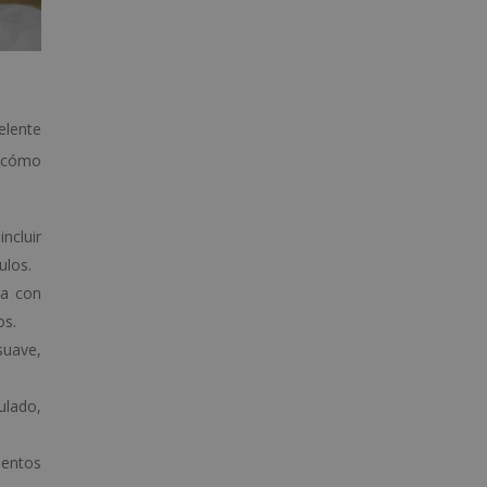
elente
 ¿cómo
ncluir
ulos.
ia con
os.
suave,
ulado,
ientos