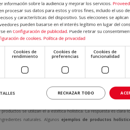
r información sobre la audiencia y mejorar los servicios.
Proveed
ientos faciales o corporales, sino que también
evalúa aspectos co
 procesar sus datos para estos y otros fines, incluido el uso d
llo, puede recomendar técnicas de relajación, tratamientos natur
ecisos y características del dispositivo. Sus elecciones se aplican 
eedores pueden basarse en el interés legítimo en lugar del cons
lograr una belleza que fluye desde dentro.
rse en
Configuración de publicidad
. Puede retirar su consentimien
os estéticos clásicos, sino que
se integran como técnicas natu
iguración de cookies
.
Política de privacidad
linfático manual. Todo se adapta a la persona, no al revés. Aquí no e
Cookies de
Cookies de
Cookies de
 que se basa en el equilibrio.
e
rendimiento
preferencias
funcionalidad
ética
: un repaso por los orígenes de la belleza y c
as.
TALLES
RECHAZAR TODO
ACE
ísticos en estética
oductos se utilizan el a estética holística. La respuesta es clara l
ingredientes naturales. Algunos
ejemplos de productos holístic