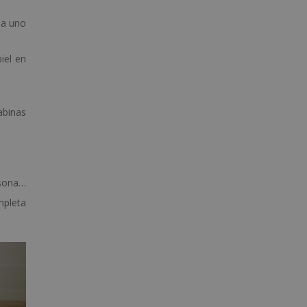
da uno
piel en
.
abinas
rsona…
mpleta