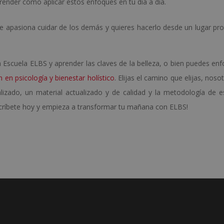
render cómo aplicar estos enfoques en tu día a día.
i te apasiona cuidar de los demás y quieres hacerlo desde un lugar pr
 Escuela ELBS y aprender las claves de la belleza, o bien puedes enf
ón en psicología y bienestar holístico
. Elijas el camino que elijas, noso
ado, un material actualizado y de calidad y la metodología de e
Inscríbete hoy y empieza a transformar tu mañana con ELBS!