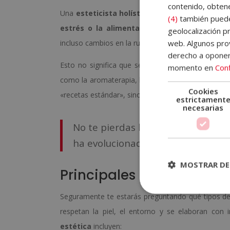
contenido, obtene
Una
esteticista holística
no solo realiza tratam
(4)
también pueden
estrés o la alimentación
de la persona. Por e
geolocalización pr
web. Algunos prov
incluso cambios en la rutina diaria. Su objetivo es 
derecho a opone
Esto no significa que se descarten los tratamient
momento en
Conf
como la aromaterapia, la reflexología o el drenaje 
Cookies
«recetas estándar», sino una atención personalizada
estrictament
necesarias
No te pierdas la
historia de la est
ha evolucionado hasta nuestros dí
MOSTRAR DE
Principales productos hol
Seguramente te estarás preguntando qué tipos de pr
respetan la piel, el entorno y se elaboran con 
estética
incluyen: