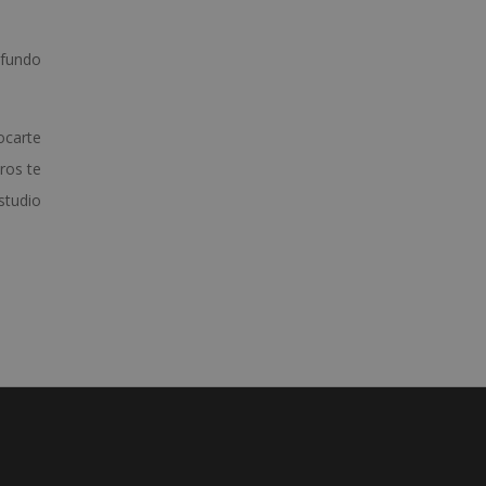
ofundo
ocarte
tros te
studio