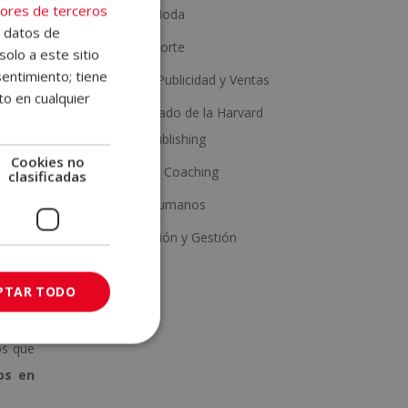
ores de terceros
Estética y Moda
mo el
e datos de
Salud y Deporte
ales o
solo a este sitio
entimiento; tiene
Marketing, Publicidad y Ventas
to en cualquier
Con Certificado de la Harvard
rales
,
Business Publishing
xisten
Cookies no
Psicología y Coaching
clasificadas
Recursos Humanos
ómo
Administración y Gestión
PTAR TODO
os que
os en