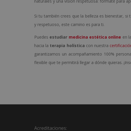
naturales y una visión respetuosa: fórmate para ap
Si tu también crees que la belleza es bienestar, s
y respetuoso, este camino es para ti.
Puedes
estudiar
medicina estética online
en la
hacia la
terapia holística
con nuestra
certificaci
garantizamos un acompañamiento 100% personaliz
flexible que te permitirá llegar a dónde quieras. ¡
Acreditaciones: