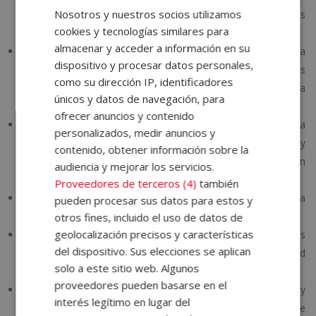
Nosotros y nuestros socios utilizamos
el conocimiento de los materiales, acabados, y herramientas
cookies y tecnologías similares para
necesarias.
almacenar y acceder a información en su
Habilidad para la comunicación.
Un profesional necesita la
dispositivo y procesar datos personales,
habilidad para comunicarse de manera efectiva con los
como su dirección IP, identificadores
clientes, proveedores y otros profesionales de la
únicos y datos de navegación, para
construcción.
ofrecer anuncios y contenido
Pensamiento espacial.
Es fundamental que un interiorista
personalizados, medir anuncios y
aprenda a visualizar y manipular espacios tridimensionales, y
contenido, obtener información sobre la
a entender cómo se relacionan los objetos y elementos en un
audiencia y mejorar los servicios.
espacio.
Proveedores de terceros (4)
también
Habilidad de gestión de proyectos.
La capacidad para
pueden procesar sus datos para estos y
planificar, coordinar y administrar proyectos de interiorismo.
otros fines, incluido el uso de datos de
geolocalización precisos y características
Conocimiento del mercado.
Comprensión de las
del dispositivo. Sus elecciones se aplican
tendencias y necesidades del mercado, así como habilidad
solo a este sitio web. Algunos
para adaptarse a ellas.
proveedores pueden basarse en el
Resolución de problemas.
Habilidad para identificar y
interés legítimo en lugar del
resolver problemas técnicos y estéticos en el diseño de