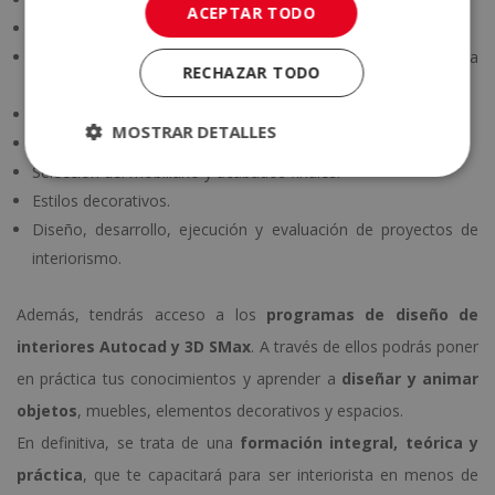
ACEPTAR TODO
Perfil profesional y habilidades del interiorista.
Elementos fundamentales y complementarios en la
RECHAZAR TODO
construcción.
Organización de espacios.
MOSTRAR DETALLES
Iluminación, colores, texturas y materiales.
Selección del mobiliario y acabados finales.
Estilos decorativos.
Diseño, desarrollo, ejecución y evaluación de proyectos de
interiorismo.
Además, tendrás acceso a los
programas de diseño de
interiores Autocad y 3D SMax
. A través de ellos podrás poner
en práctica tus conocimientos y aprender a
diseñar y animar
objetos
, muebles, elementos decorativos y espacios.
En definitiva, se trata de una
formación integral, teórica y
práctica
, que te capacitará para ser interiorista en menos de