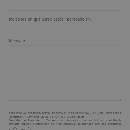
Indícanos en qué curso estás interesado (*)
Mensaje
ESTRATEGIAS DE FORMACIÓN PERSONAL Y PROFESIONAL, S.L., CIF: B87813861
Domicilio: C/ Comtessa Elvira, 13, Altillo 2, 25008 Lleida.
Finalidad del Tratamiento: Tratamos la información que nos facilita con el fin de
enviarle correos electrónicos de tipo comercial relacionado con los productos
ofrecidos y otros tipo de productos que fueran de su interés.