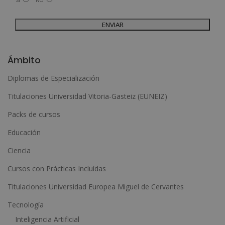
SÍ
NO
Legitimación del tratamiento: Consentimiento del interesado.
Derechos: Puede ejercitar sus derechos identificándose suficientemente,
dirigiéndose a la dirección admin@grupoesneca.com.
Para más información consulte nuestra Política de Privacidad.
Desea recibir información comercial (vía telefónica y/o email):
A
l
Ámbito
t
Diplomas de Especialización
e
Titulaciones Universidad Vitoria-Gasteiz (EUNEIZ)
r
n
Packs de cursos
a
Educación
t
Ciencia
i
Cursos con Prácticas Incluídas
v
e
Titulaciones Universidad Europea Miguel de Cervantes
:
Tecnología
Inteligencia Artificial