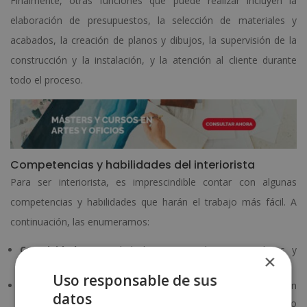
Finalmente, otras funciones que puede realizar incluyen la
elaboración de presupuestos, la selección de materiales y
acabados, la creación de planos y dibujos, la supervisión de la
construcción y la instalación, y la atención al cliente durante
todo el proceso.
Competencias y habilidades del interiorista
Para ser interiorista, es imprescindible contar con algunas
competencias y habilidades que harán el trabajo más fácil. A
continuación, las enumeramos:
Creatividad.
Capacidad de generar ideas innovadoras y
×
originales para el diseño de interiores.
Uso responsable de sus
Conocimiento técnico.
El interiorista requiere comprensión
datos
de los principios y técnicas del diseño de interiores, así como