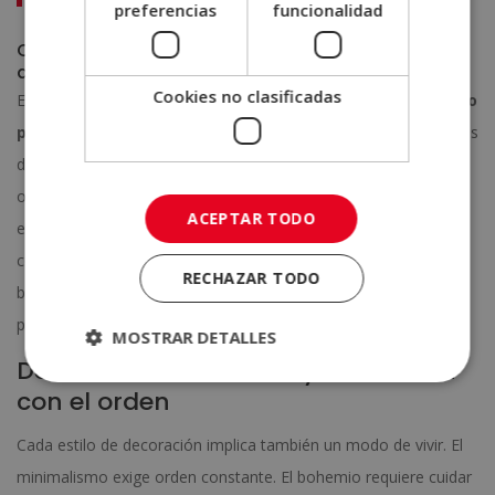
preferencias
funcionalidad
Cómo elegir el estilo de decoración que mejor se
adapta a ti
Cookies no clasificadas
El estilo de decoración no existe en el vacío. Está
condicionado
por la arquitectura y las características del espacio
. Antes
de decidir, analiza la superficie, la altura de los techos, la
orientación y la cantidad de luz natural disponible. Algunos
ACEPTAR TODO
estilos, como el nórdico o el minimalista, funcionan muy bien
con limitaciones de espacio; otros, como el industrial o el
RECHAZAR TODO
bohemio, necesitan amplitud y altura para desarrollarse
plenamente.
MOSTRAR DETALLES
Define tu estilo de vida y tu relación
con el orden
Cada estilo de decoración implica también un modo de vivir. El
minimalismo exige orden constante. El bohemio requiere cuidar