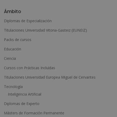
A
l
Ámbito
t
Diplomas de Especialización
e
Titulaciones Universidad Vitoria-Gasteiz (EUNEIZ)
r
n
Packs de cursos
a
Educación
t
Ciencia
i
Cursos con Prácticas Incluídas
v
e
Titulaciones Universidad Europea Miguel de Cervantes
:
Tecnología
Inteligencia Artificial
Diplomas de Experto
Másters de Formación Permanente