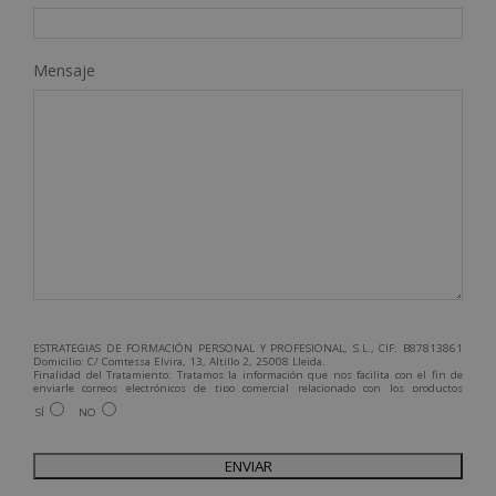
Mensaje
ESTRATEGIAS DE FORMACIÓN PERSONAL Y PROFESIONAL, S.L., CIF: B87813861
Domicilio: C/ Comtessa Elvira, 13, Altillo 2, 25008 Lleida.
Finalidad del Tratamiento: Tratamos la información que nos facilita con el fin de
enviarle correos electrónicos de tipo comercial relacionado con los productos
ofrecidos y otros tipo de productos que fueran de su interés.
SÍ
NO
Legitimación del tratamiento: Consentimiento del interesado.
Derechos: Puede ejercitar sus derechos identificándose suficientemente,
dirigiéndose a la dirección admin@grupoesneca.com.
Para más información consulte nuestra Política de Privacidad.
Desea recibir información comercial (vía telefónica y/o email):