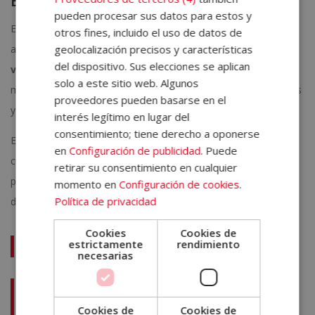
Estilo bohemio
pueden procesar sus datos para estos y
El estilo bohemio es el más libre de todos. Se define por la
otros fines, incluido el uso de datos de
geolocalización precisos y características
acumulación de
textiles de colores vibrantes, objetos de
del dispositivo. Sus elecciones se aplican
viaje, plantas y piezas artesanales
de distintas partes del
solo a este sitio web. Algunos
mundo. No tiene reglas fijas: invita a mezclar patrones, texturas
proveedores pueden basarse en el
y épocas sin miedo al exceso.
interés legítimo en lugar del
consentimiento; tiene derecho a oponerse
Es perfecto para personas creativas que quieren que su hogar
en
Configuración de publicidad
. Puede
cuente su historia. El único riesgo es caer en el desorden visual,
retirar su consentimiento en cualquier
por lo que conviene establecer una paleta de colores base que
momento en
Configuración de cookies
.
Política de privacidad
dé coherencia al conjunto.
Cookies
Cookies de
estrictamente
rendimiento
Te puede interesar:
necesarias
Tipos de iluminación y su importancia en decoración de
interiores
Cookies de
Cookies de