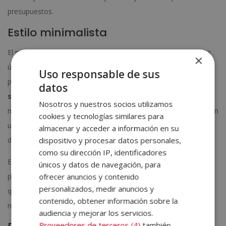
presupuestos.
Estilo minimalista
El minimalismo lleva el principio de «menos es más» hasta sus
×
últimas consecuencias. Los espacios minimalistas se definen
Uso responsable de sus
por
líneas limpias, ausencia de ornamentación y una
datos
selección muy rigurosa del mobiliario
. La paleta es
Nosotros y nuestros socios utilizamos
monocromática o de muy bajo contraste. No se trata de vivir en
cookies y tecnologías similares para
un espacio frío o vacío, sino de crear entornos donde la mente
almacenar y acceder a información en su
dispositivo y procesar datos personales,
descanse de la saturación visual del exterior.
como su dirección IP, identificadores
Este estilo requiere un alto nivel de orden y organización diaria
únicos y datos de navegación, para
ofrecer anuncios y contenido
para mantener su coherencia. No es para todo el mundo, pero
personalizados, medir anuncios y
quienes lo adoptan suelen convertirlo en una filosofía de vida
contenido, obtener información sobre la
más allá de la decoración.
audiencia y mejorar los servicios.
Proveedores de terceros (4)
también