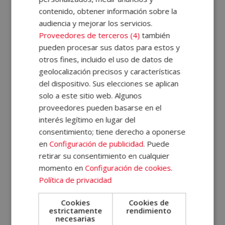
titulaciones en distintos ámbitos, que incluyen
contenido, obtener información sobre la
psicología general, infantil, emocional o del trabajo, así
audiencia y mejorar los servicios.
como
técnicas de coaching
, liderazgo y motivación.
Proveedores de terceros (4)
también
pueden procesar sus datos para estos y
Gracias al enfoque completo de nuestros programas,
otros fines, incluido el uso de datos de
podrás conocer cómo aplicar los conocimientos en
geolocalización precisos y características
contextos reales, ya sea en el ámbito educativo,
del dispositivo. Sus elecciones se aplican
terapéutico o empresarial. Además, las formaciones se
solo a este sitio web. Algunos
proveedores pueden basarse en el
imparten en
modalidad online y a distancia
, lo que
interés legítimo en lugar del
permite estudiar con flexibilidad y a tu propio ritmo,
consentimiento; tiene derecho a oponerse
con el respaldo de
tu propio tutor/a personal
para
en
Configuración de publicidad
. Puede
guiarte por el camino. ¿Qué más necesitas para
retirar su consentimiento en cualquier
momento en
Configuración de cookies
.
acceder a nuestros cursos de psicología online?
Política de privacidad
¿Qué cursos hay de psicología?
Cookies
Cookies de
estrictamente
rendimiento
necesarias