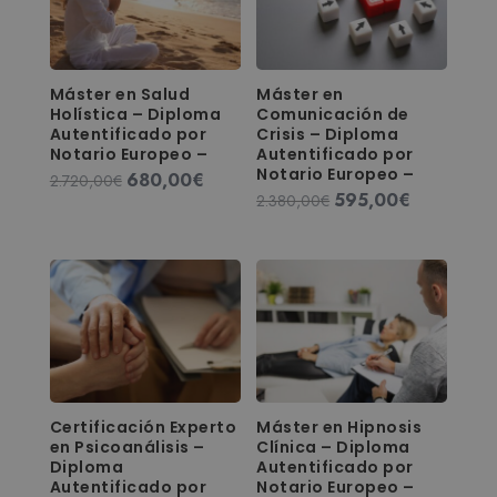
Máster en Salud
Máster en
Holística – Diploma
Comunicación de
Autentificado por
Crisis – Diploma
Notario Europeo –
Autentificado por
Notario Europeo –
680,00
€
El
El
2.720,00
€
595,00
€
El
El
2.380,00
€
precio
precio
precio
precio
original
actual
original
actual
era:
es:
era:
es:
2.720,00€.
680,00€.
2.380,00€.
595,00€.
Certificación Experto
Máster en Hipnosis
en Psicoanálisis –
Clínica – Diploma
Diploma
Autentificado por
Autentificado por
Notario Europeo –