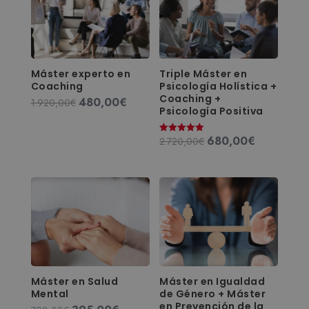
Máster experto en
Triple Máster en
Coaching
Psicología Holística +
Coaching +
480,00
€
El
El
1.920,00
€
Psicología Positiva
precio
precio
original
actual
680,00
€
El
El
2.720,00
€
Valorado
era:
es:
con
precio
precio
5.00
1.920,00€.
480,00€.
de 5
original
actual
era:
es:
2.720,00€.
680,00€.
Máster en Salud
Máster en Igualdad
Mental
de Género + Máster
en Prevención de la