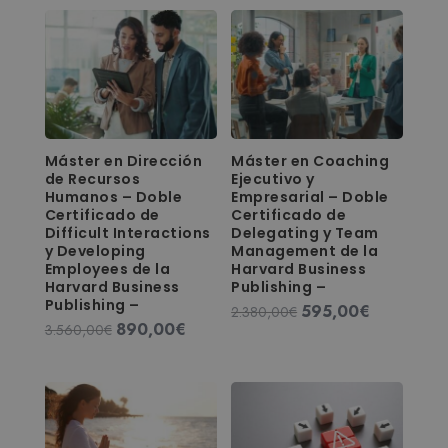
Máster en Dirección
Máster en Coaching
de Recursos
Ejecutivo y
Humanos – Doble
Empresarial – Doble
Certificado de
Certificado de
Difficult Interactions
Delegating y Team
y Developing
Management de la
Employees de la
Harvard Business
Harvard Business
Publishing –
Publishing –
595,00
€
El
El
2.380,00
€
890,00
€
El
El
3.560,00
€
precio
precio
precio
precio
original
actual
original
actual
era:
es:
era:
es:
2.380,00€.
595,00€.
3.560,00€.
890,00€.