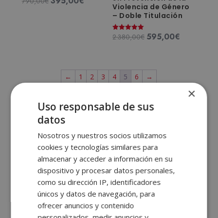
395,00
€
El
El
790,00
€
Violencia de Género
precio
precio
– Doble Titulación
original
actual
era:
es:
595,00
€
El
El
2.380,00
€
Valorado
con
790,00€.
395,00€.
precio
precio
5.00
de 5
original
actual
era:
es:
←
1
2
3
4
5
6
→
2.380,00€.
595,00€.
×
Uso responsable de sus
Cursos de Psicología y
datos
Coaching
Nosotros y nuestros socios utilizamos
cookies y tecnologías similares para
Los
cursos de psicología y coaching
de ELBS están
almacenar y acceder a información en su
pensados para quienes desean comprender mejor la
dispositivo y procesar datos personales,
mente humana, gestionar las emociones y acompañar
como su dirección IP, identificadores
a otros en su desarrollo personal o profesional. Así,
únicos y datos de navegación, para
puedes
estudiar psicología online
con las
ofrecer anuncios y contenido
personalizados, medir anuncios y