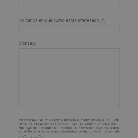
Indícanos en qué curso estás interesado (*)
Mensaje
ESTRATEGIAS DE FORMACIÓN PERSONAL Y PROFESIONAL, S.L., CIF:
B87813861 Domicilio: C/ Comtessa Elvira, 13, Altillo 2, 25008 Lleida.
Finalidad del Tratamiento: Tratamos la información que nos facilita
con el fin de enviarle correos electrónicos de tipo comercial relacionado
con los productos ofrecidos y otros tipo de productos que fueran de su