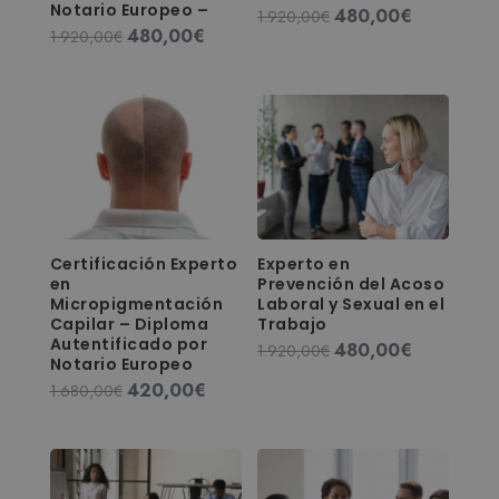
Notario Europeo –
480,00
€
El
El
1.920,00
€
480,00
€
El
El
1.920,00
€
precio
precio
precio
precio
original
actual
original
actual
era:
es:
era:
es:
1.920,00€.
480,00€.
1.920,00€.
480,00€.
Certificación Experto
Experto en
en
Prevención del Acoso
Micropigmentación
Laboral y Sexual en el
Capilar – Diploma
Trabajo
Autentificado por
480,00
€
El
El
1.920,00
€
Notario Europeo
precio
precio
420,00
€
El
El
1.680,00
€
original
actual
precio
precio
era:
es:
original
actual
1.920,00€.
480,00€.
era:
es:
1.680,00€.
420,00€.