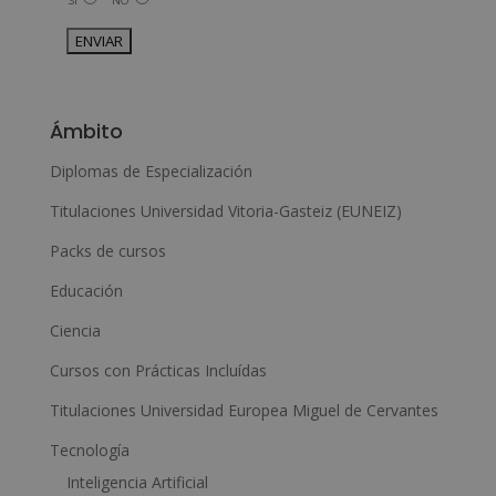
SÍ
NO
interés.
Legitimación del tratamiento: Consentimiento del interesado.
Derechos: Puede ejercitar sus derechos identificándose
suficientemente, dirigiéndose a la dirección admin@grupoesneca.com.
Para más información consulte nuestra Política de Privacidad.
Desea recibir información comercial (vía telefónica y/o email):
A
l
Ámbito
t
e
Diplomas de Especialización
r
Titulaciones Universidad Vitoria-Gasteiz (EUNEIZ)
n
Packs de cursos
a
Educación
t
i
Ciencia
v
Cursos con Prácticas Incluídas
e
Titulaciones Universidad Europea Miguel de Cervantes
:
Tecnología
Inteligencia Artificial