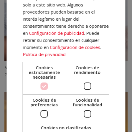
solo a este sitio web. Algunos
proveedores pueden basarse en el
interés legítimo en lugar del
consentimiento; tiene derecho a oponerse
en
Configuración de publicidad
. Puede
retirar su consentimiento en cualquier
momento en
Configuración de cookies
.
Política de privacidad
Cookies
Cookies de
Máster en Salud Mental
estrictamente
rendimiento
El
El
790,00
€
395,00
€
necesarias
precio
precio
original
actual
era:
es:
Cookies de
Cookies de
790,00€.
395,00€.
preferencias
funcionalidad
Cookies no clasificadas