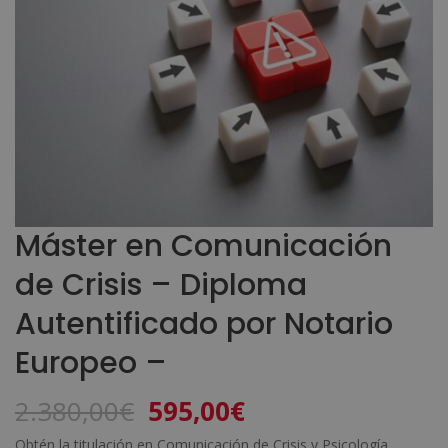
Máster en Comunicación
de Crisis – Diploma
Autentificado por Notario
Europeo –
El
El
2.380,00
€
595,00
€
precio
precio
Obtén la titulación en Comunicación de Crisis y Psicología