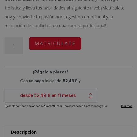
original
actual
Holística y lleva tus habilidades al siguiente nivel. ¡Matricúlate
era:
es:
hoy y convierte tu pasión por la gestión emocional y la
2.380,00€.
595,00€.
resolución de conflictos en una carrera profesional!
Máster
A
MATRICÚLATE
en
l
Comunicación
t
de
e
Crisis
r
-
n
Diploma
a
Autentificado
t
por
i
Notario
v
Europeo
e
Descripción