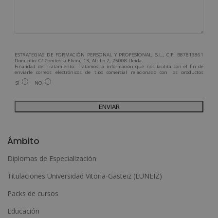
ESTRATEGIAS DE FORMACIÓN PERSONAL Y PROFESIONAL, S.L., CIF: B87813861
Domicilio: C/ Comtessa Elvira, 13, Altillo 2, 25008 Lleida.
Finalidad del Tratamiento: Tratamos la información que nos facilita con el fin de
enviarle correos electrónicos de tipo comercial relacionado con los productos
ofrecidos y otros tipo de productos que fueran de su interés.
SÍ
NO
Legitimación del tratamiento: Consentimiento del interesado.
Derechos: Puede ejercitar sus derechos identificándose suficientemente,
dirigiéndose a la dirección admin@grupoesneca.com.
Para más información consulte nuestra Política de Privacidad.
Desea recibir información comercial (vía telefónica y/o email):
A
l
Ámbito
t
Diplomas de Especialización
e
Titulaciones Universidad Vitoria-Gasteiz (EUNEIZ)
r
n
Packs de cursos
a
Educación