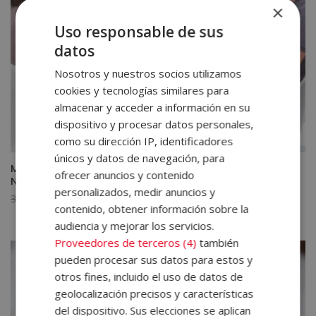
×
Uso responsable de sus
datos
Nosotros y nuestros socios utilizamos
cookies y tecnologías similares para
almacenar y acceder a información en su
dispositivo y procesar datos personales,
como su dirección IP, identificadores
únicos y datos de navegación, para
Máster en Coaching Personal y Programación
ofrecer anuncios y contenido
Neurolingüística PNL
personalizados, medir anuncios y
El
El
3.560,00
€
890,00
€
contenido, obtener información sobre la
precio
precio
audiencia y mejorar los servicios.
original
actual
Proveedores de terceros (4)
también
era:
es:
pueden procesar sus datos para estos y
3.560,00€.
890,00€.
otros fines, incluido el uso de datos de
geolocalización precisos y características
del dispositivo. Sus elecciones se aplican