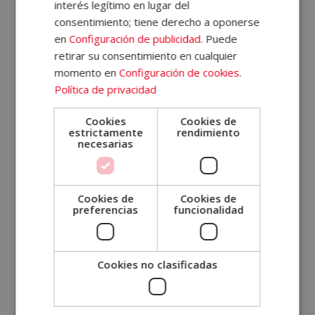
¿Cuánto dura un curso de
interés legítimo en lugar del
consentimiento; tiene derecho a oponerse
psicología?
en
Configuración de publicidad
. Puede
retirar su consentimiento en cualquier
momento en
Configuración de cookies
.
Política de privacidad
SOLICITA MÁS INFORMACIÓN
Cookies
Cookies de
estrictamente
rendimiento
Nombre (*)
necesarias
Apellidos (*)
Cookies de
Cookies de
preferencias
funcionalidad
Teléfono (*)
Cookies no clasificadas
Tu correo electrónico (*)