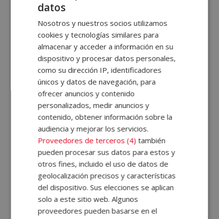
datos
psicología general, infantil, emocional o del trabajo, así
como
técnicas de coaching
, liderazgo y motivación.
Nosotros y nuestros socios utilizamos
cookies y tecnologías similares para
Gracias al enfoque completo de nuestros programas,
almacenar y acceder a información en su
podrás conocer cómo aplicar los conocimientos en
dispositivo y procesar datos personales,
como su dirección IP, identificadores
contextos reales, ya sea en el ámbito educativo,
únicos y datos de navegación, para
terapéutico o empresarial. Además, las formaciones se
ofrecer anuncios y contenido
imparten en
modalidad online y a distancia
, lo que
personalizados, medir anuncios y
permite estudiar con flexibilidad y a tu propio ritmo,
contenido, obtener información sobre la
con el respaldo de
tu propio tutor/a personal
para
audiencia y mejorar los servicios.
Proveedores de terceros (4)
también
guiarte por el camino. ¿Qué más necesitas para
pueden procesar sus datos para estos y
acceder a nuestros cursos de psicología online?
otros fines, incluido el uso de datos de
geolocalización precisos y características
¿Qué cursos hay de psicología?
del dispositivo. Sus elecciones se aplican
solo a este sitio web. Algunos
proveedores pueden basarse en el