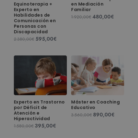
Equinoterapia +
en Mediación
Experto en
Familiar
Habilidades de
480,00
€
El
El
1.920,00
€
Comunicación en
precio
precio
Personas con
original
actual
Discapacidad
era:
es:
595,00
€
El
El
2.380,00
€
1.920,00€.
480,00€.
precio
precio
original
actual
era:
es:
2.380,00€.
595,00€.
Experto en Trastorno
Máster en Coaching
por Déficit de
Educativo
Atención e
890,00
€
El
El
3.560,00
€
Hiperactividad
precio
precio
395,00
€
El
El
1.580,00
€
original
actual
precio
precio
era:
es: