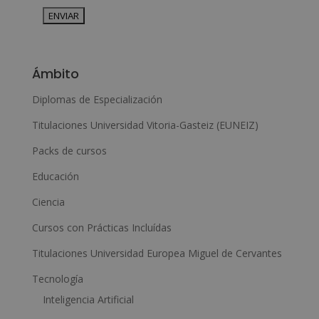
Derechos: Puede ejercitar sus derechos identificándose
suficientemente, dirigiéndose a la dirección admin@grupoesneca.com.
Para más información consulte nuestra Política de Privacidad.
Desea recibir información comercial (vía telefónica y/o email):
A
l
Ámbito
t
e
Diplomas de Especialización
r
Titulaciones Universidad Vitoria-Gasteiz (EUNEIZ)
n
Packs de cursos
a
Educación
t
i
Ciencia
v
Cursos con Prácticas Incluídas
e
Titulaciones Universidad Europea Miguel de Cervantes
:
Tecnología
Inteligencia Artificial