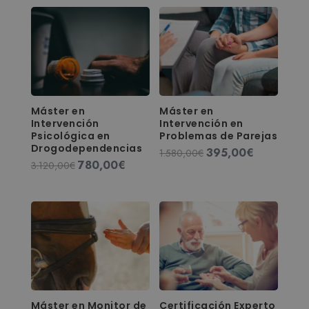
Máster en
Máster en
Intervención
Intervención en
Psicológica en
Problemas de Parejas
Drogodependencias
395,00
€
El
El
1.580,00
€
780,00
€
El
El
3.120,00
€
precio
precio
precio
precio
original
actual
original
actual
era:
es:
era:
es:
1.580,00€.
395,00€.
3.120,00€.
780,00€.
Máster en Monitor de
Certificación Experto