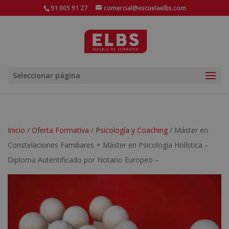
91 005 91 27
comercial@escuelaelbs.com
Seleccionar página
Inicio
/
Oferta Formativa
/
Psicología y Coaching
/ Máster en
Constelaciones Familiares + Máster en Psicología Holística –
Diploma Autentificado por Notario Europeo –