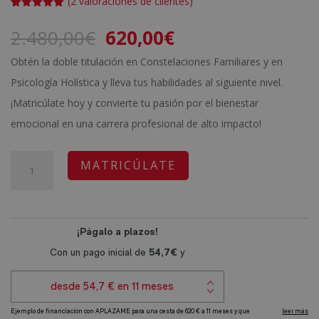
(
2
valoraciones de clientes)
Valorado
2
con
5.00
de
El
El
2.480,00
€
620,00
€
5 en base
a
precio
precio
valoracione
Obtén la doble titulación en Constelaciones Familiares y en
s de
original
actual
clientes
Psicología Holística y lleva tus habilidades al siguiente nivel.
era:
es:
¡Matricúlate hoy y convierte tu pasión por el bienestar
2.480,00€.
620,00€.
emocional en una carrera profesional de alto impacto!
Máster
A
MATRICÚLATE
en
l
Constelaciones
t
Familiares
e
+
r
Máster
n
en
a
Psicología
t