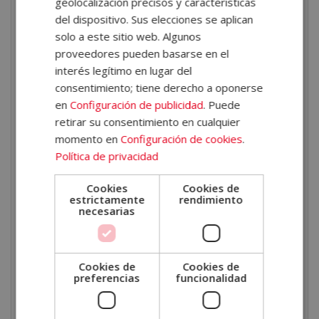
geolocalización precisos y características
autónoma y consolidar los conocimientos adquiridos.
del dispositivo. Sus elecciones se aplican
solo a este sitio web. Algunos
¿Qué aprenderás en este
proveedores pueden basarse en el
máster?
interés legítimo en lugar del
consentimiento; tiene derecho a oponerse
A lo largo del máster aprenderás a
identificar
en
Configuración de publicidad
. Puede
patrones familiares
y analizar cómo las relaciones
retirar su consentimiento en cualquier
momento en
Configuración de cookies
.
interpersonales pueden influir en el bienestar
Política de privacidad
emocional. También profundizarás en conceptos
como las lealtades familiares o los vínculos
Cookies
Cookies de
estrictamente
rendimiento
transgeneracionales.
necesarias
Además, adquirirás conocimientos sobre herramientas
y enfoques utilizados en terapias holísticas y de
Cookies de
Cookies de
desarrollo personal. Estudiarás
mindfulness,
preferencias
funcionalidad
coaching, hipnosis, PNL, Gestalt o counseling
,
aprendiendo las bases de cada disciplina y sus