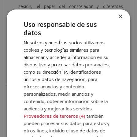
sesión, el papel del constelador y diferentes
×
prácticas individuales y grupales.
Psicología holística y medicina tradicional
Uso responsable de sus
china
. Estudiarás los principios fundamentales de la
datos
psicología holística, el mindfulness y las bases de la
Nosotros y nuestros socios utilizamos
medicina tradicional china.
cookies y tecnologías similares para
Hipnosis, counseling y Gestalt
. Aprenderás
almacenar y acceder a información en su
técnicas relacionadas con la comunicación
dispositivo y procesar datos personales,
terapéutica, la escucha activa y el acompañamiento
como su dirección IP, identificadores
emocional.
únicos y datos de navegación, para
PNL, coaching y otras disciplinas
ofrecer anuncios y contenido
personalizados, medir anuncios y
complementarias
. Descubrirás herramientas de
contenido, obtener información sobre la
programación neurolingüística, coaching, Reiki,
audiencia y mejorar los servicios.
aromaterapia o EMDR.
Proveedores de terceros (4)
también
pueden procesar sus datos para estos y
Cada unidad contiene ejercicios de autoevaluación al
otros fines, incluido el uso de datos de
final para que puedas seguir tu progreso de manera