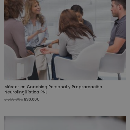
Máster en Coaching Personal y Programación
Neurolingüística PNL
El
El
3.560,00
€
890,00
€
precio
precio
original
actual
era:
es:
3.560,00€.
890,00€.