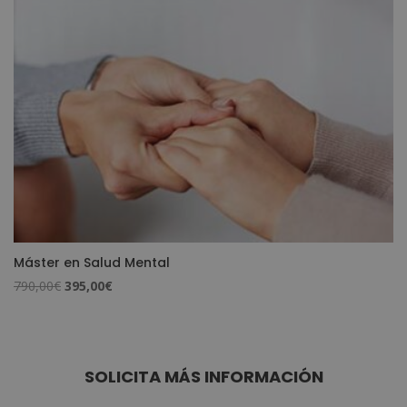
Máster en Salud Mental
El
El
790,00
€
395,00
€
precio
precio
original
actual
era:
es:
790,00€.
395,00€.
SOLICITA MÁS INFORMACIÓN