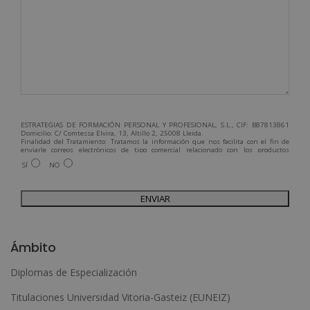
ESTRATEGIAS DE FORMACIÓN PERSONAL Y PROFESIONAL, S.L., CIF: B87813861
Domicilio: C/ Comtessa Elvira, 13, Altillo 2, 25008 Lleida.
Finalidad del Tratamiento: Tratamos la información que nos facilita con el fin de
enviarle correos electrónicos de tipo comercial relacionado con los productos
ofrecidos y otros tipo de productos que fueran de su interés.
SÍ
NO
Legitimación del tratamiento: Consentimiento del interesado.
Derechos: Puede ejercitar sus derechos identificándose suficientemente,
dirigiéndose a la dirección admin@grupoesneca.com.
Para más información consulte nuestra Política de Privacidad.
Desea recibir información comercial (vía telefónica y/o email):
A
l
Ámbito
t
Diplomas de Especialización
e
Titulaciones Universidad Vitoria-Gasteiz (EUNEIZ)
r