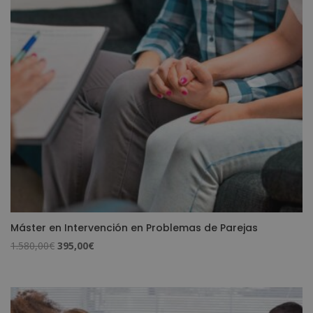
Máster en Intervención en Problemas de Parejas
El
El
1.580,00
€
395,00
€
precio
precio
original
actual
era:
es:
1.580,00€.
395,00€.