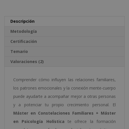
Holística
i
-
v
Diploma
e
Descripción
Autentificado
:
Metodología
por
Certificación
Notario
Temario
Europeo
-
Valoraciones (2)
cantidad
Comprender cómo influyen las relaciones familiares,
los patrones emocionales y la conexión mente-cuerpo
puede ayudarte a acompañar mejor a otras personas
y a potenciar tu propio crecimiento personal. El
Máster en Constelaciones Familiares + Máster
en Psicología Holística
te ofrece la formación