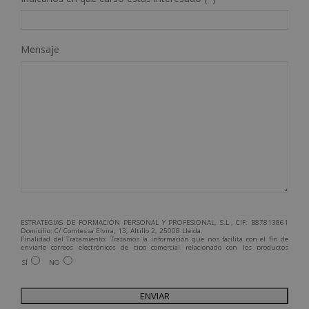
Mensaje
ESTRATEGIAS DE FORMACIÓN PERSONAL Y PROFESIONAL, S.L., CIF: B87813861
Domicilio: C/ Comtessa Elvira, 13, Altillo 2, 25008 Lleida.
Finalidad del Tratamiento: Tratamos la información que nos facilita con el fin de
enviarle correos electrónicos de tipo comercial relacionado con los productos
ofrecidos y otros tipo de productos que fueran de su interés.
SÍ
NO
Legitimación del tratamiento: Consentimiento del interesado.
Derechos: Puede ejercitar sus derechos identificándose suficientemente,
dirigiéndose a la dirección admin@grupoesneca.com.
Para más información consulte nuestra Política de Privacidad.
Desea recibir información comercial (vía telefónica y/o email):