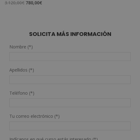
El
El
3.120,00
€
780,00
€
precio
precio
original
actual
era:
es:
3.120,00€.
780,00€.
SOLICITA MÁS INFORMACIÓN
Nombre (*)
Apellidos (*)
Teléfono (*)
Tu correo electrónico (*)
Indícanos en qué curso estás interesado (*)