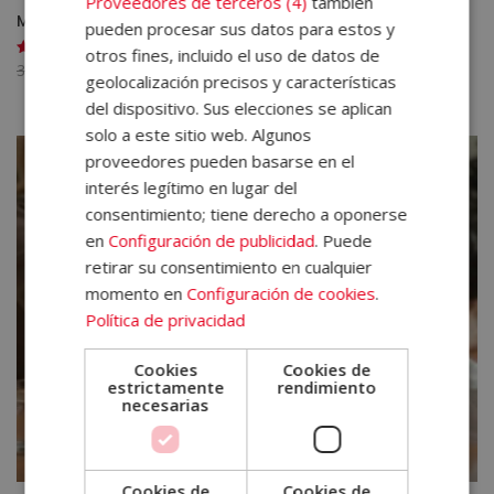
Proveedores de terceros (4)
también
Máster en Estrategia, Innovación y Control de Gestión
pueden procesar sus datos para estos y
otros fines, incluido el uso de datos de
El
El
3.560,00
€
890,00
€
Valorado
geolocalización precisos y características
con
precio
precio
5.00
del dispositivo. Sus elecciones se aplican
de 5
original
actual
solo a este sitio web. Algunos
era:
es:
proveedores pueden basarse en el
3.560,00€.
890,00€.
interés legítimo en lugar del
consentimiento; tiene derecho a oponerse
en
Configuración de publicidad
. Puede
retirar su consentimiento en cualquier
momento en
Configuración de cookies
.
Política de privacidad
Cookies
Cookies de
estrictamente
rendimiento
necesarias
Cookies de
Cookies de