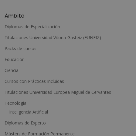
A
l
Ámbito
t
Diplomas de Especialización
e
Titulaciones Universidad Vitoria-Gasteiz (EUNEIZ)
r
n
Packs de cursos
a
Educación
t
Ciencia
i
Cursos con Prácticas Incluídas
v
e
Titulaciones Universidad Europea Miguel de Cervantes
:
Tecnología
Inteligencia Artificial
Diplomas de Experto
Másters de Formación Permanente