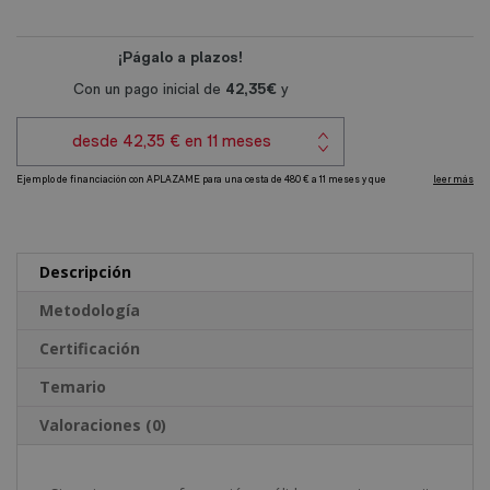
1.920,00€.
480,00€.
Numerología
t
-
e
Diploma
r
Autentificado
n
por
a
Notario
t
Europeo
i
-
v
cantidad
e
Descripción
:
Metodología
Certificación
Temario
Valoraciones (0)