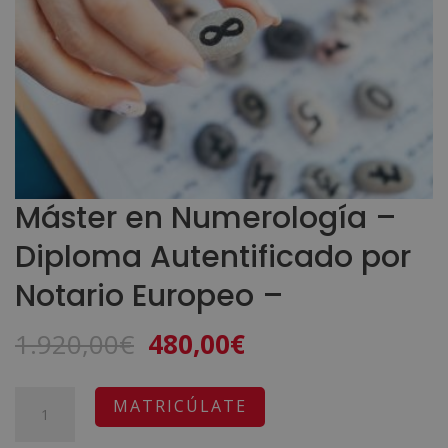
Máster en Numerología –
Diploma Autentificado por
Notario Europeo –
El
El
1.920,00
€
480,00
€
precio
precio
original
actual
Máster
A
MATRICÚLATE
era:
es:
en
l