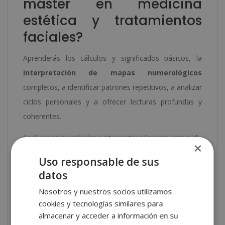
máster en medicina
estética y tratamientos
faciales?
Aprenderás los cálculos y significados básicos, la
interpretación de mapas numerológicos
completos, a identificar patrones repetitivos, a analizar
ciclos personales y a ofrecer lecturas profundas y
coherentes.
Será capaz de calcular e interpretar números como el
×
número de vida, destino, personalidad, expresión,
Uso responsable de sus
desafíos y compatibilidad, así como aplicar métodos
datos
predictivos basados en el año personal, los ciclos
Nosotros y nuestros socios utilizamos
cabalísticos y la influencia lunar. También aprenderás a
cookies y tecnologías similares para
integrar la numerología con otras disciplinas para
almacenar y acceder a información en su