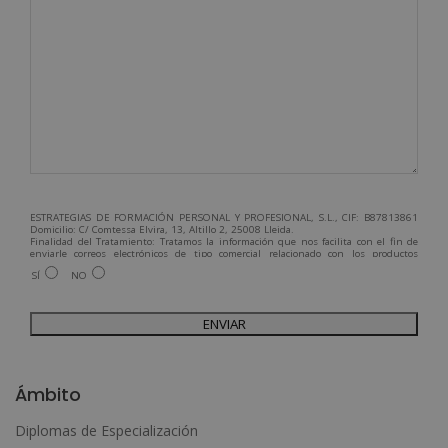
ESTRATEGIAS DE FORMACIÓN PERSONAL Y PROFESIONAL, S.L., CIF: B87813861
Domicilio: C/ Comtessa Elvira, 13, Altillo 2, 25008 Lleida.
Finalidad del Tratamiento: Tratamos la información que nos facilita con el fin de
enviarle correos electrónicos de tipo comercial relacionado con los productos
ofrecidos y otros tipo de productos que fueran de su interés.
SÍ
NO
Legitimación del tratamiento: Consentimiento del interesado.
Derechos: Puede ejercitar sus derechos identificándose suficientemente,
dirigiéndose a la dirección admin@grupoesneca.com.
Para más información consulte nuestra Política de Privacidad.
Desea recibir información comercial (vía telefónica y/o email):
A
l
Ámbito
t
Diplomas de Especialización
e