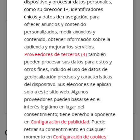
enriquecer lecturas y acompañamientos
.
dispositivo y procesar datos personales,
como su dirección IP, identificadores
Salidas profesionales
únicos y datos de navegación, para
ofrecer anuncios y contenido
Los profesionales formados en numerología suelen
personalizados, medir anuncios y
desarrollar su actividad
como numerólogos,
contenido, obtener información sobre la
asesores en desarrollo personal, consultores
audiencia y mejorar los servicios.
Proveedores de terceros (4)
también
energéticos, terapeutas holísticos o facilitadores de
pueden procesar sus datos para estos y
procesos de autoconocimiento. Sus
competencias
otros fines, incluido el uso de datos de
les permiten trabajar de forma independiente, en
geolocalización precisos y características
centros de terapias naturales, escuelas de formación,
del dispositivo. Sus elecciones se aplican
consultas privadas o como complementos a otras
solo a este sitio web. Algunos
proveedores pueden basarse en el
disciplinas como el coaching, la astrología o el tarot.
interés legítimo en lugar del
consentimiento; tiene derecho a oponerse
en
Configuración de publicidad
. Puede
retirar su consentimiento en cualquier
Otras titulaciones
momento en
Configuración de cookies
.