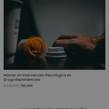
3.560,00€.
890,00€.
Máster en Intervención Psicológica en
Drogodependencias
El
El
3.120,00
€
780,00
€
precio
precio
original
actual
era:
es:
3.120,00€.
780,00€.