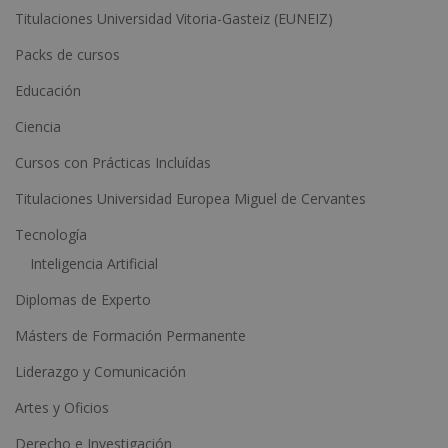
Titulaciones Universidad Vitoria-Gasteiz (EUNEIZ)
r
n
Packs de cursos
a
Educación
t
Ciencia
i
Cursos con Prácticas Incluídas
v
e
Titulaciones Universidad Europea Miguel de Cervantes
:
Tecnología
Inteligencia Artificial
Diplomas de Experto
Másters de Formación Permanente
Liderazgo y Comunicación
Artes y Oficios
Derecho e Investigación