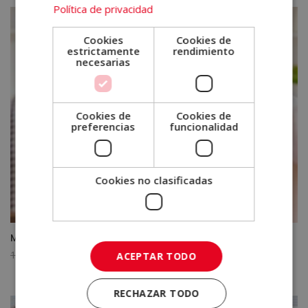
Política de privacidad
Cookies
Cookies de
estrictamente
rendimiento
necesarias
Cookies de
Cookies de
preferencias
funcionalidad
Cookies no clasificadas
Máster en Coaching Psicológico
El
El
1.520,00
€
380,00
€
ACEPTAR TODO
precio
precio
original
actual
RECHAZAR TODO
era:
es: