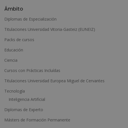
l
Ámbito
t
Diplomas de Especialización
e
Titulaciones Universidad Vitoria-Gasteiz (EUNEIZ)
r
n
Packs de cursos
a
Educación
t
Ciencia
i
Cursos con Prácticas Incluídas
v
e
Titulaciones Universidad Europea Miguel de Cervantes
:
Tecnología
Inteligencia Artificial
Diplomas de Experto
Másters de Formación Permanente