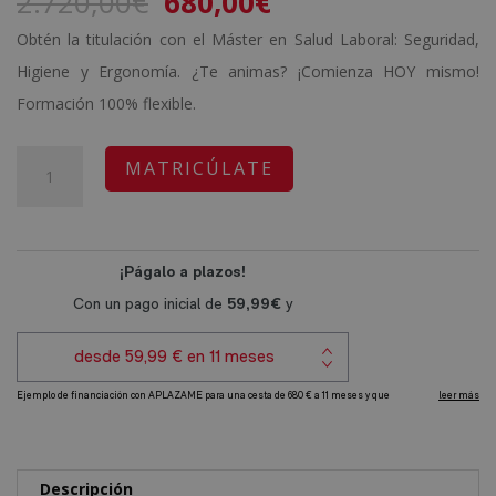
El
El
2.720,00
€
680,00
€
precio
precio
Obtén la titulación con el Máster en Salud Laboral: Seguridad,
original
actual
Higiene y Ergonomía. ¿Te animas? ¡Comienza HOY mismo!
era:
es:
Formación 100% flexible.
2.720,00€.
680,00€.
Máster
A
MATRICÚLATE
en
l
Salud
t
Laboral:
e
Seguridad,
r
Higiene
n
y
a
Ergonomía
t
-
i
Diploma
v
Autentificado
e
Descripción