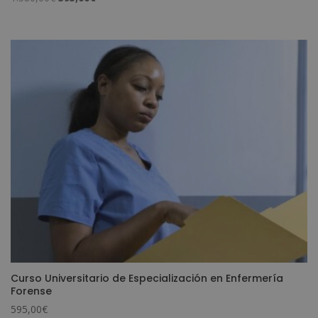
precio
precio
original
actual
era:
es:
1.580,00€.
395,00€.
Curso Universitario de Especialización en Enfermería
Forense
595,00
€