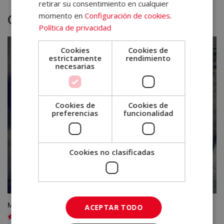
retirar su consentimiento en cualquier
momento en
Configuración de cookies
.
Otras titulaciones
Política de privacidad
Cookies
Cookies de
estrictamente
rendimiento
necesarias
Cookies de
Cookies de
preferencias
funcionalidad
Cookies no clasificadas
Máster en Personal Trainer y Nutrición Deportiva
ACEPTAR TODO