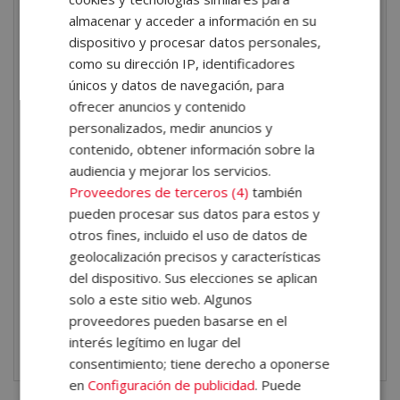
Una vez finalizados los estudios y superadas las
almacenar y acceder a información en su
dispositivo y procesar datos personales,
pruebas de evaluación, el alumno recibirá un diploma
como su dirección IP, identificadores
que certifica el »
MÁSTER EN SALUD LABORAL:
únicos y datos de navegación, para
SEGURIDAD, HIGIENE Y ERGONOMÍA
«, de ELBS
ofrecer anuncios y contenido
ESCUELA DE LIDERAZGO, avalada por nuestra
personalizados, medir anuncios y
condición de socios de la CECAP, máxima institución
contenido, obtener información sobre la
audiencia y mejorar los servicios.
española en formación y de calidad. Los diplomas,
Proveedores de terceros (4)
también
además, llevan el sello de Notario Europeo, que da fe
pueden procesar sus datos para estos y
de la validez, contenidos y autenticidad del título a
otros fines, incluido el uso de datos de
nivel nacional e internacional.
geolocalización precisos y características
del dispositivo. Sus elecciones se aplican
Descarga el temario completo del Máster en Salud
solo a este sitio web. Algunos
Laboral: Seguridad, Higiene y Ergonomía en
este
proveedores pueden basarse en el
enlace
.
interés legítimo en lugar del
consentimiento; tiene derecho a oponerse
en
Configuración de publicidad
. Puede