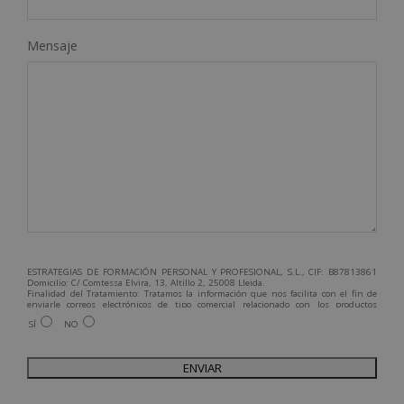
Mensaje
ESTRATEGIAS DE FORMACIÓN PERSONAL Y PROFESIONAL, S.L., CIF: B87813861
Domicilio: C/ Comtessa Elvira, 13, Altillo 2, 25008 Lleida.
Finalidad del Tratamiento: Tratamos la información que nos facilita con el fin de
enviarle correos electrónicos de tipo comercial relacionado con los productos
ofrecidos y otros tipo de productos que fueran de su interés.
SÍ
NO
Legitimación del tratamiento: Consentimiento del interesado.
Derechos: Puede ejercitar sus derechos identificándose suficientemente,
dirigiéndose a la dirección admin@grupoesneca.com.
Para más información consulte nuestra Política de Privacidad.
Desea recibir información comercial (vía telefónica y/o email):
A