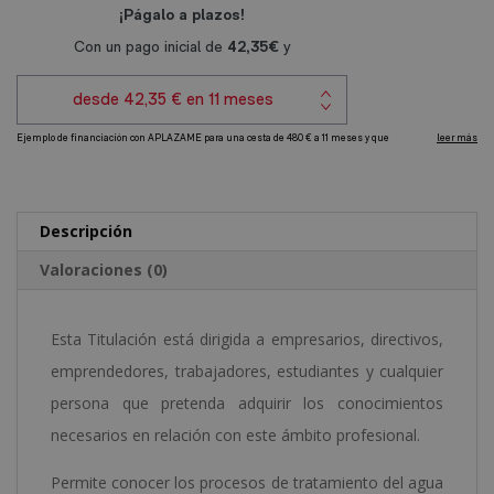
y
e
Potabilización
r
de
n
Agua
a
cantidad
t
i
v
e
Descripción
:
Valoraciones (0)
Esta Titulación está dirigida a empresarios, directivos,
emprendedores, trabajadores, estudiantes y cualquier
persona que pretenda adquirir los conocimientos
necesarios en relación con este ámbito profesional.
Permite conocer los procesos de tratamiento del agua