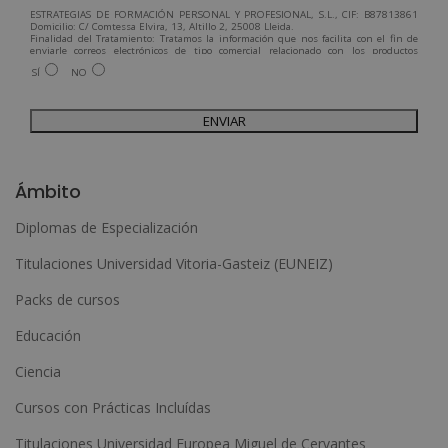
ESTRATEGIAS DE FORMACIÓN PERSONAL Y PROFESIONAL, S.L., CIF: B87813861
Domicilio: C/ Comtessa Elvira, 13, Altillo 2, 25008 Lleida.
Finalidad del Tratamiento: Tratamos la información que nos facilita con el fin de
enviarle correos electrónicos de tipo comercial relacionado con los productos
ofrecidos y otros tipo de productos que fueran de su interés.
SÍ
NO
Legitimación del tratamiento: Consentimiento del interesado.
Derechos: Puede ejercitar sus derechos identificándose suficientemente,
dirigiéndose a la dirección admin@grupoesneca.com.
Para más información consulte nuestra Política de Privacidad.
Desea recibir información comercial (vía telefónica y/o email):
A
l
Ámbito
t
Diplomas de Especialización
e
Titulaciones Universidad Vitoria-Gasteiz (EUNEIZ)
r
n
Packs de cursos
a
Educación
t
Ciencia
i
Cursos con Prácticas Incluídas
v
e
Titulaciones Universidad Europea Miguel de Cervantes