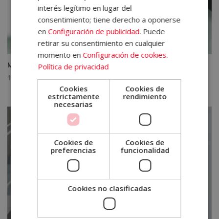
interés legítimo en lugar del
consentimiento; tiene derecho a oponerse
en
Configuración de publicidad
. Puede
retirar su consentimiento en cualquier
momento en
Configuración de cookies
.
Máster en Producción Cinematográfica
Política de privacidad
El
El
1.520,00
€
380,00
€
Cookies
Cookies de
precio
precio
estrictamente
rendimiento
original
actual
necesarias
era:
es:
1.520,00€.
380,00€.
Cookies de
Cookies de
preferencias
funcionalidad
Cookies no clasificadas