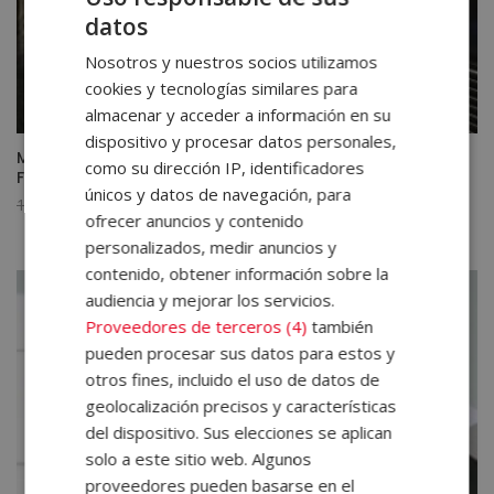
datos
Nosotros y nuestros socios utilizamos
cookies y tecnologías similares para
almacenar y acceder a información en su
dispositivo y procesar datos personales,
Máster en Atención a Pasajeros en Emergencias
como su dirección IP, identificadores
Ferroviarias
únicos y datos de navegación, para
El
El
1.680,00
€
420,00
€
ofrecer anuncios y contenido
precio
precio
personalizados, medir anuncios y
original
actual
contenido, obtener información sobre la
era:
es:
audiencia y mejorar los servicios.
1.680,00€.
420,00€.
Proveedores de terceros (4)
también
pueden procesar sus datos para estos y
otros fines, incluido el uso de datos de
geolocalización precisos y características
del dispositivo. Sus elecciones se aplican
solo a este sitio web. Algunos
proveedores pueden basarse en el