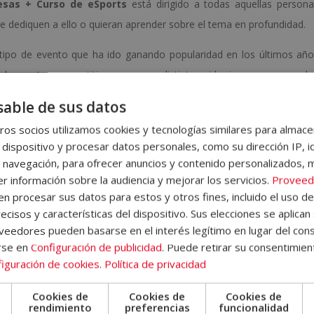
esas + Curso de eSports
está dirigido a todas aquellas person
e dediquen a ello o quieran aprender sobre el tema en profundidad.
 tipo de evento que ha ido ganando popularidad en los últimos añ
ta de eventos competitivos que usan distintos videojuegos para que l
ideojuegos, compitan entre sí.
able de sus datos
so inicial donde encontrará información sobre la metodología d
os socios utilizamos cookies y tecnologías similares para almace
funcionamiento del Campus Virtual, qué hacer una vez el alumno ha
 dispositivo y procesar datos personales, como su dirección IP, i
 navegación, para ofrecer anuncios y contenido personalizados, 
 Formación. Además, el alumno dispondrá de un servicio de clases 
r información sobre la audiencia y mejorar los servicios.
Proveed
 procesar sus datos para estos y otros fines, incluido el uso d
ecisos y características del dispositivo. Sus elecciones se aplican 
eedores pueden basarse en el interés legítimo en lugar del cons
las pruebas de evaluación, el alumno recibirá un diploma que certifi
rse en
Configuración de publicidad
. Puede retirar su consentimien
PRESAS + CURSO DE ESPORTS”, de ELBS ESCUELA DE LIDERAZGO
iguración de cookies
.
Política de privacidad
 CECAP, máxima institución española en formación y de calidad.
Cookies de
Cookies de
Cookies de
e
rendimiento
preferencias
funcionalidad
ario Europeo, que da fe de la validez, contenidos y autenticidad d