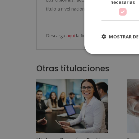
necesarias
título a nivel nacional e internacional.
Descarga
aquí
la ficha formativa del curso
MOSTRAR DE
Otras titulaciones