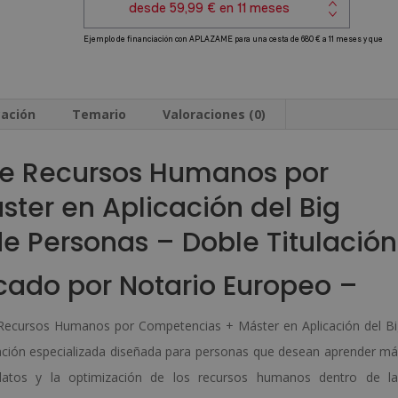
por
a
Competencias
t
+
i
Máster
v
en
e
cación
Temario
Valoraciones (0)
Aplicación
:
del
de Recursos Humanos por
Big
ter en Aplicación del Big
Data
de Personas – Doble Titulación
en
la
cado por Notario Europeo –
Gestión
de
e Recursos Humanos por Competencias + Máster en Aplicación del B
Personas
ación especializada diseñada para personas que desean aprender m
-
e datos y la optimización de los recursos humanos dentro de la
Doble