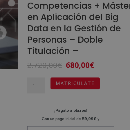
Competencias + Máste
en Aplicación del Big
Data en la Gestión de
Personas – Doble
Titulación –
El
El
2.720,00
€
680,00
€
precio
precio
original
actual
Máster
A
MATRICÚLATE
era:
es:
en
l
2.720,00€.
680,00€.
Gestión
t
de
e
Recursos
r
Humanos
n