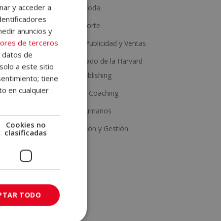
nar y acceder a
Estética y Moda
dentificadores
Salud y Deporte
medir anuncios y
-
ores de terceros
Marketing, Publicidad y Ventas
is
e datos de
Con Certificado de la Harvard
solo a este sitio
Business Publishing
entimiento; tiene
to en cualquier
Psicología y Coaching
de
Recursos Humanos
na
Cookies no
Administración y Gestión
clasificadas
de
en
PTAR TODO