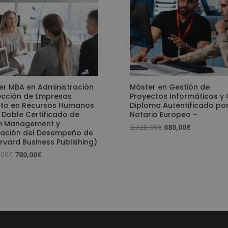
er MBA en Administración
Máster en Gestión de
rección de Empresas
Proyectos Informáticos y 
rto en Recursos Humanos
Diploma Autentificado po
 Doble Certificado de
Notario Europeo –
 Management y
El
El
2.720,00
€
680,00
€
uación del Desempeño de
precio
precio
rvard Business Publishing)
original
actual
El
El
,00
€
780,00
€
era:
es:
precio
precio
2.720,00€.
680,00€.
original
actual
era:
es:
3.120,00€.
780,00€.