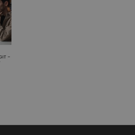
GIT –
r