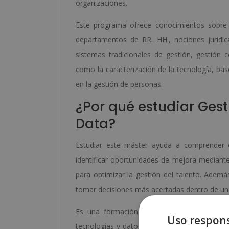
organizaciones.
Este programa ofrece conocimientos sobre i
departamentos de RR. HH., nociones jurídic
sistemas tradicionales de gestión, gestión
como la caracterización de la tecnología, ba
en la gestión de personas.
¿Por qué estudiar Ges
Data?
Estudiar este máster ayuda a comprender 
identificar oportunidades de mejora mediant
para optimizar la gestión del talento. Ademá
tomar decisiones más acertadas dentro de un
Es una formación orientada a tener un cono
Uso respons
tecnologías y datos para la toma de decision