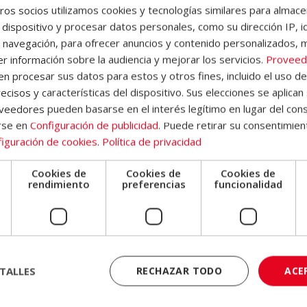
os socios utilizamos cookies y tecnologías similares para almace
 dispositivo y procesar datos personales, como su dirección IP, i
 navegación, para ofrecer anuncios y contenido personalizados, 
de recursos humanos, legislación laboral, gestión económica
r información sobre la audiencia y mejorar los servicios.
Proveed
ompetencias, tecnología de la información, bases de datos, anális
 procesar sus datos para estos y otros fines, incluido el uso d
Data aplicados a la gestión de personal.
ecisos y características del dispositivo. Sus elecciones se aplican 
eedores pueden basarse en el interés legítimo en lugar del cons
o este programa?
rse en
Configuración de publicidad
. Puede retirar su consentimien
iguración de cookies
.
Política de privacidad
r Competencias + Máster en Aplicación del Big Data en la Gestión 
tivos, emprendedores, trabajadores, estudiantes y cualquier perso
Cookies de
Cookies de
Cookies de
e
rendimiento
preferencias
funcionalidad
égica de personas y análisis de datos en organizaciones.
e en áreas como la gestión integral del talento, la optimización 
aplicados a la gestión de personas y la toma de decisiones basada 
ante para:
TALLES
RECHAZAR TODO
ACE
cursos humanos desde un enfoque estratégico.
 con el personal.