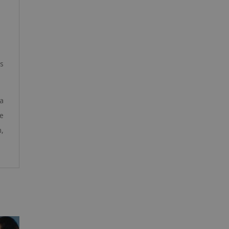
es
ra
de
n,