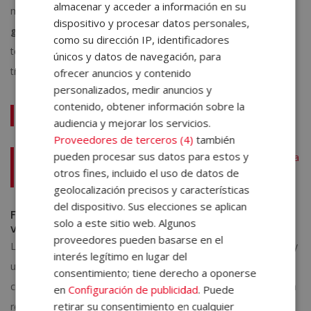
almacenar y acceder a información en su
menos cinco minutos sin levantar el apósito. Ante un posible
dispositivo y procesar datos personales,
golpe de calor
, el enfriamiento gradual con agua a
como su dirección IP, identificadores
temperatura ambiente es la medida prioritaria antes del
únicos y datos de navegación, para
traslado.
ofrecer anuncios y contenido
personalizados, medir anuncios y
contenido, obtener información sobre la
Te puede interesar:
audiencia y mejorar los servicios.
Proveedores de terceros (4)
también
pueden procesar sus datos para estos y
Medicina preventiva en la veterinaria: claves para proteger la
otros fines, incluido el uso de datos de
salud animal
geolocalización precisos y características
del dispositivo. Sus elecciones se aplican
Formación avanzada: el campo que el sector
solo a este sitio web. Algunos
veterinario necesita cubrir
proveedores pueden basarse en el
La medicina de urgencias y cuidados críticos veterinarios es hoy
interés legítimo en lugar del
una de las especialidades de mayor crecimiento dentro de las
consentimiento; tiene derecho a oponerse
ciencias animales. Este crecimiento ha impulsado una demanda
en
Configuración de publicidad
. Puede
retirar su consentimiento en cualquier
real de
profesionales capaces de liderar equipos en