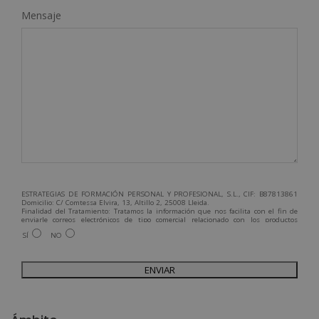
Mensaje
ESTRATEGIAS DE FORMACIÓN PERSONAL Y PROFESIONAL, S.L., CIF: B87813861
Domicilio: C/ Comtessa Elvira, 13, Altillo 2, 25008 Lleida.
Finalidad del Tratamiento: Tratamos la información que nos facilita con el fin de
enviarle correos electrónicos de tipo comercial relacionado con los productos
ofrecidos y otros tipo de productos que fueran de su interés.
SÍ
NO
Legitimación del tratamiento: Consentimiento del interesado.
Derechos: Puede ejercitar sus derechos identificándose suficientemente,
dirigiéndose a la dirección admin@grupoesneca.com.
Para más información consulte nuestra Política de Privacidad.
Desea recibir información comercial (vía telefónica y/o email):
A
l