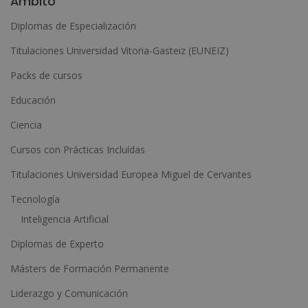
Ámbito
t
Diplomas de Especialización
e
Titulaciones Universidad Vitoria-Gasteiz (EUNEIZ)
r
n
Packs de cursos
a
Educación
t
Ciencia
i
Cursos con Prácticas Incluídas
v
e
Titulaciones Universidad Europea Miguel de Cervantes
:
Tecnología
Inteligencia Artificial
Diplomas de Experto
Másters de Formación Permanente
Liderazgo y Comunicación