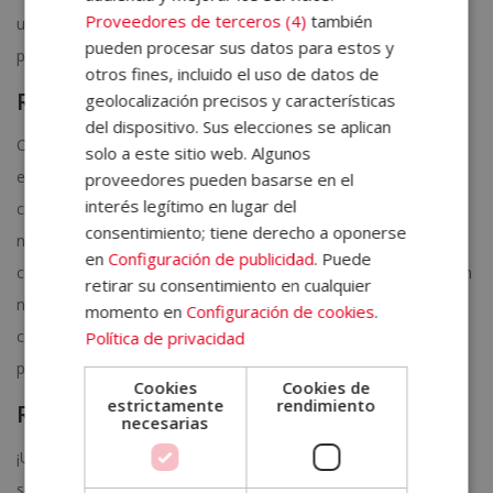
Proveedores de terceros (4)
también
utilizan en la acupuntura para relajar la zona y que la energía
pueden procesar sus datos para estos y
pueda fluir mejor.
otros fines, incluido el uso de datos de
Reflexología podal:
geolocalización precisos y características
del dispositivo. Sus elecciones se aplican
Otra de las
terapias naturales
que puedes poner en práctica
solo a este sitio web. Algunos
es la reflexología podal que consiste en aplicar masajes en
proveedores pueden basarse en el
interés legítimo en lugar del
ciertas zonas de la planta del pie. Al encontrarse cada uno de
consentimiento; tiene derecho a oponerse
nuestros órganos del cuerpo reflejado en ésta zona, podemos
en
Configuración de publicidad
. Puede
conseguir que la energía fluya mejor a través de los mismos. En
retirar su consentimiento en cualquier
nuestro
Máster en Reflexología
te explicamos todos los
momento en
Configuración de cookies
.
conocimientos y técnicas necesarias para convertirte en un
Política de privacidad
profesional experto y con futuro en ésta especialidad.
Cookies
Cookies de
estrictamente
rendimiento
Risoterapia:
necesarias
¡Una de las favoritas! Ésta
terapia natural
consiste en una
serie de actividades donde la gente que participa a través de