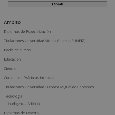
Para más información consulte nuestra Política de Privacidad.
Desea recibir información comercial (vía telefónica y/o email):
A
l
Ámbito
t
Diplomas de Especialización
e
Titulaciones Universidad Vitoria-Gasteiz (EUNEIZ)
r
n
Packs de cursos
a
Educación
t
Ciencia
i
Cursos con Prácticas Incluídas
v
e
Titulaciones Universidad Europea Miguel de Cervantes
:
Tecnología
Inteligencia Artificial
Diplomas de Experto