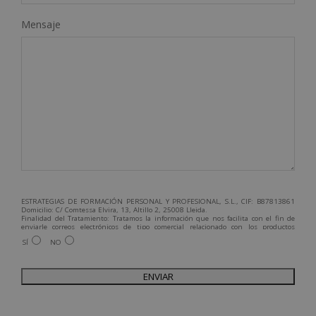
Mensaje
ESTRATEGIAS DE FORMACIÓN PERSONAL Y PROFESIONAL, S.L., CIF: B87813861
Domicilio: C/ Comtessa Elvira, 13, Altillo 2, 25008 Lleida.
Finalidad del Tratamiento: Tratamos la información que nos facilita con el fin de
enviarle correos electrónicos de tipo comercial relacionado con los productos
ofrecidos y otros tipo de productos que fueran de su interés.
SÍ
NO
Legitimación del tratamiento: Consentimiento del interesado.
Derechos: Puede ejercitar sus derechos identificándose suficientemente,
dirigiéndose a la dirección admin@grupoesneca.com.
Para más información consulte nuestra Política de Privacidad.
Desea recibir información comercial (vía telefónica y/o email):
A