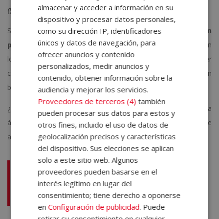
almacenar y acceder a información en su
gestión de agendas.
dispositivo y procesar datos personales,
como su dirección IP, identificadores
Se trata de un profesional que debe mantener una
imagen
únicos y datos de navegación, para
pulcra y profesional
, así como una comunicación asertiva con
ofrecer anuncios y contenido
los miembros de la empresa y los clientes. Su trabajo suele ser
personalizados, medir anuncios y
cara al público, por lo que recibe a trabajadores y visitas con un
contenido, obtener información sobre la
buen trato, cortés y amable.
audiencia y mejorar los servicios.
Proveedores de terceros (4)
también
¿Crees que tienes lo que hay que tener para dedicarte a esta
pueden procesar sus datos para estos y
área? ¡Consulta lo que podemos ofrecerte con la certificación de
otros fines, incluido el uso de datos de
geolocalización precisos y características
auxiliar administrativo de ELBS?
del dispositivo. Sus elecciones se aplican
solo a este sitio web. Algunos
No te pierdas:
Habilidades de un auxiliar
proveedores pueden basarse en el
administrativo, ¿qué poner en un
interés legítimo en lugar del
consentimiento; tiene derecho a oponerse
currículum?
en
Configuración de publicidad
. Puede
retirar su consentimiento en cualquier