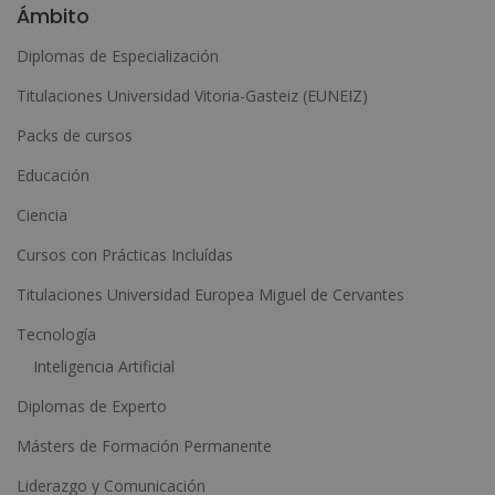
l
Ámbito
t
Diplomas de Especialización
e
Titulaciones Universidad Vitoria-Gasteiz (EUNEIZ)
r
n
Packs de cursos
a
Educación
t
Ciencia
i
Cursos con Prácticas Incluídas
v
e
Titulaciones Universidad Europea Miguel de Cervantes
:
Tecnología
Inteligencia Artificial
Diplomas de Experto
Másters de Formación Permanente
Liderazgo y Comunicación