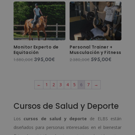
1.580,00€.
395,00€.
Monitor Experto de
Personal Trainer +
Equitación
Musculación y Fitness
395,00
€
595,00
€
El
El
El
El
1.580,00
€
2.380,00
€
precio
precio
precio
precio
original
actual
original
actual
era:
es:
era:
es:
←
1
2
3
4
5
6
7
→
1.580,00€.
395,00€.
2.380,00€.
595,00€.
Cursos de Salud y Deporte
Los
cursos de salud y deporte
de ELBS están
diseñados para personas interesadas en el bienestar