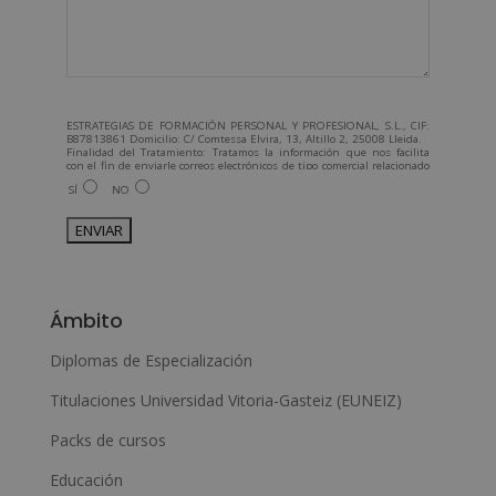
ESTRATEGIAS DE FORMACIÓN PERSONAL Y PROFESIONAL, S.L., CIF:
B87813861 Domicilio: C/ Comtessa Elvira, 13, Altillo 2, 25008 Lleida.
Finalidad del Tratamiento: Tratamos la información que nos facilita
con el fin de enviarle correos electrónicos de tipo comercial relacionado
con los productos ofrecidos y otros tipo de productos que fueran de su
SÍ
NO
interés.
Legitimación del tratamiento: Consentimiento del interesado.
Derechos: Puede ejercitar sus derechos identificándose
suficientemente, dirigiéndose a la dirección admin@grupoesneca.com.
Para más información consulte nuestra Política de Privacidad.
Desea recibir información comercial (vía telefónica y/o email):
A
l
Ámbito
t
e
Diplomas de Especialización
r
Titulaciones Universidad Vitoria-Gasteiz (EUNEIZ)
n
Packs de cursos
a
Educación
t