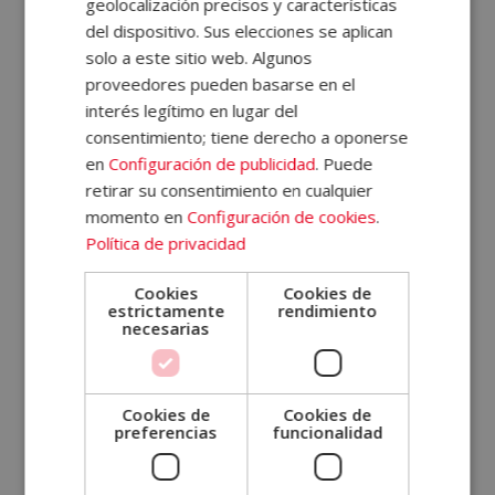
relacionado con el deporte?
geolocalización precisos y características
del dispositivo. Sus elecciones se aplican
solo a este sitio web. Algunos
proveedores pueden basarse en el
¿Qué puedo estudiar si me gusta
interés legítimo en lugar del
el deporte?
consentimiento; tiene derecho a oponerse
en
Configuración de publicidad
. Puede
retirar su consentimiento en cualquier
¿Qué es la actividad física y de
momento en
Configuración de cookies
.
salud?
Política de privacidad
Cookies
Cookies de
estrictamente
rendimiento
necesarias
SOLICITA MÁS INFORMACIÓN
Cookies de
Cookies de
Nombre (*)
preferencias
funcionalidad