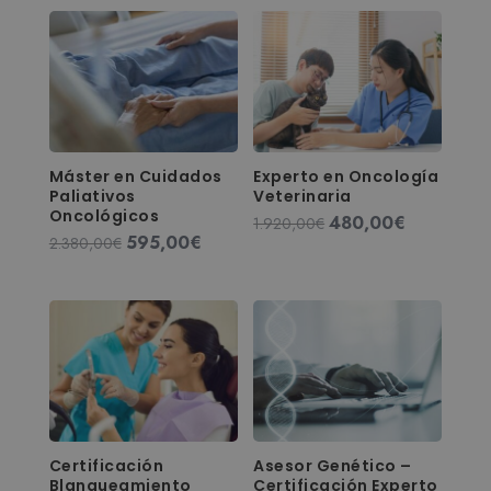
Máster en Cuidados
Experto en Oncología
Paliativos
Veterinaria
Oncológicos
480,00
€
El
El
1.920,00
€
595,00
€
El
El
2.380,00
€
precio
precio
precio
precio
original
actual
original
actual
era:
es:
era:
es:
1.920,00€.
480,00€.
2.380,00€.
595,00€.
Certificación
Asesor Genético –
Blanqueamiento
Certificación Experto