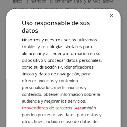
físico, la nutrición, el entrenamiento y la vida activa.
Nuestra oferta formativa abarca desde programas
×
sobre
actividad física y entrenamiento personal
Uso responsable de sus
hasta cursos de dietética, salud natural y prevención
datos
de lesiones.
Nosotros y nuestros socios utilizamos
Con un enfoque completo, actualizado y accesible,
cookies y tecnologías similares para
almacenar y acceder a información en su
podrás aprender a tu ritmo y desarrollar competencias
dispositivo y procesar datos personales,
clave en el
ámbito deportivo o del cuidado
como su dirección IP, identificadores
personal
. Ya sea para mejorar tu salud, para asesorar
únicos y datos de navegación, para
a otros o para iniciar una trayectoria de éxito en el
ofrecer anuncios y contenido
personalizados, medir anuncios y
sector, en ELBS encontrarás el curso ideal para ti. ¿A
contenido, obtener información sobre la
qué esperas para solicitar toda la información y
audiencia y mejorar los servicios.
empezar hoy mismo a transformar tu futuro?
Proveedores de terceros (4)
también
pueden procesar sus datos para estos y
¿Qué se puede estudiar
otros fines, incluido el uso de datos de