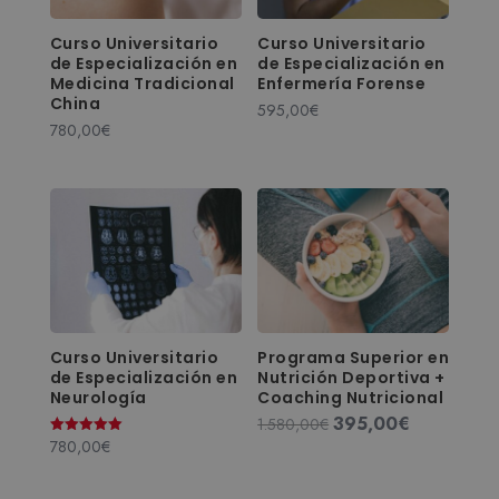
Curso Universitario
Curso Universitario
de Especialización en
de Especialización en
Medicina Tradicional
Enfermería Forense
China
595,00
€
780,00
€
Curso Universitario
Programa Superior en
de Especialización en
Nutrición Deportiva +
Neurología
Coaching Nutricional
395,00
€
El
El
1.580,00
€
780,00
€
Valorado
precio
precio
con
original
actual
5.00
de 5
era:
es: