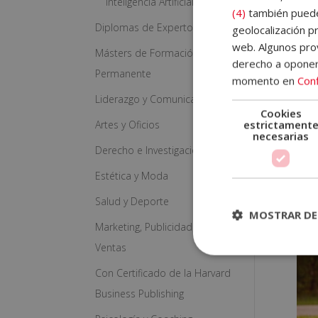
Inteligencia Artificial
(4)
también pueden
Diplomas de Experto
geolocalización pr
web. Algunos prov
Másters de Formación
derecho a opone
Permanente
momento en
Conf
Liderazgo y Comunicación
Cookies
estrictament
Artes y Oficios
necesarias
Más
Derecho e Investigación
y C
Cer
Estética y Moda
de 
Pub
Salud y Deporte
1.92
MOSTRAR DE
Marketing, Publicidad y
Ventas
Con Certificado de la Harvard
Business Publishing