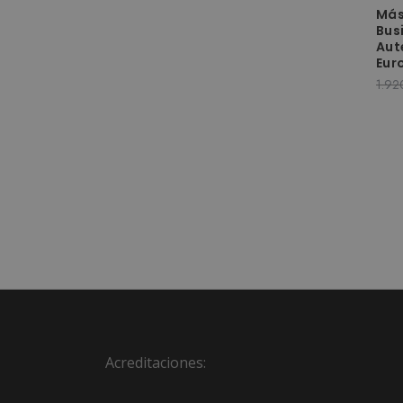
Más
Bus
Aut
Eur
1.92
Acreditaciones: