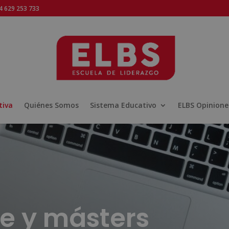
 629 253 733
tiva
Quiénes Somos
Sistema Educativo
ELBS Opinione
ne y másters