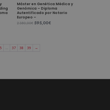
y
Máster en Genética Médica y
nding
Genómica – Diploma
loma
Autentificado por Notario
o
Europeo –
595,00
€
El
El
2.380,00
€
precio
precio
original
actual
era:
es:
2.380,00€.
595,00€.
5
…
37
38
39
→