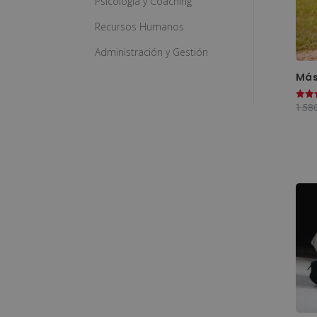
Psicología y Coaching
Recursos Humanos
Administración y Gestión
Más
1.58
Valor
con
5.00
de 5