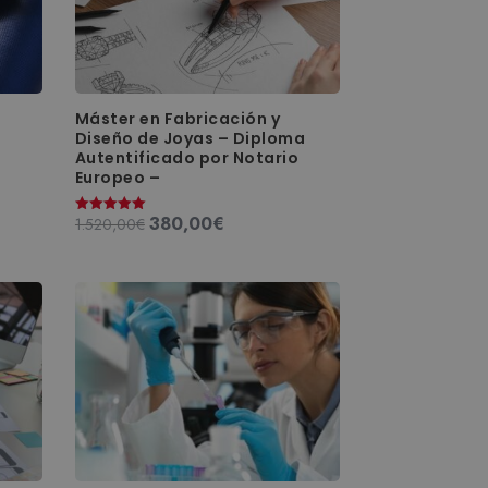
Máster en Fabricación y
Diseño de Joyas – Diploma
Autentificado por Notario
Europeo –
380,00
€
El
El
1.520,00
€
Valorado
con
precio
precio
5.00
de 5
original
actual
era:
es:
1.520,00€.
380,00€.