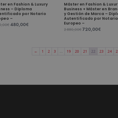
ter en Fashion & Luxury
Máster en Fashion & Luxur
iness – Diploma
Business + Máster en Bra
entificado por Notario
y Gestión de Marca – Dip
opeo –
Autentificado por Notari
Europeo –
480,00
€
El
El
0,00
€
720,00
€
El
El
2.880,00
€
precio
precio
precio
precio
original
actual
original
actual
era:
es:
era:
es:
1.920,00€.
480,00€.
←
1
2
3
…
19
20
21
22
23
24
2
2.880,00€.
720,00€.