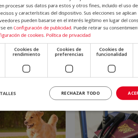
 procesar sus datos para estos y otros fines, incluido el uso d
ecisos y características del dispositivo. Sus elecciones se aplican 
eedores pueden basarse en el interés legítimo en lugar del cons
rse en
Configuración de publicidad
. Puede retirar su consentimien
iguración de cookies
.
Política de privacidad
Cookies de
Cookies de
Cookies de
e
rendimiento
preferencias
funcionalidad
ter en Escritura, Narración
Máster en Estilismo de
reatividad Literaria (Con
Alimentos en Publicidad
tificado de «Writing Skills»
Alimentaria
la Harvard Business
395,00
€
El
El
1.580,00
€
lishing)
precio
precio
480,00
€
El
El
0,00
€
TALLES
RECHAZAR TODO
ACE
original
actual
precio
precio
era:
es:
original
actual
1.580,00€.
395,00€.
era:
es:
1.920,00€.
480,00€.