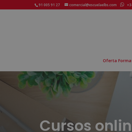
91 005 91 27
comercial@escuelaelbs.com
+34
Oferta Forma
Cursos onli