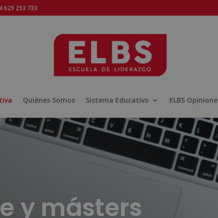
 629 253 733
tiva
Quiénes Somos
Sistema Educativo
ELBS Opinione
ne y másters