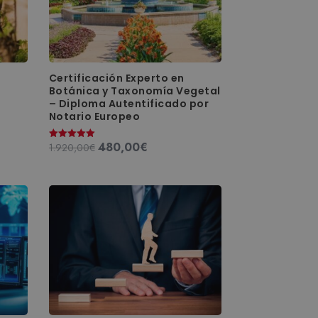
Certificación Experto en
Botánica y Taxonomía Vegetal
– Diploma Autentificado por
Notario Europeo
480,00
€
El
El
1.920,00
€
Valorado
con
precio
precio
5.00
de 5
original
actual
era:
es:
1.920,00€.
480,00€.