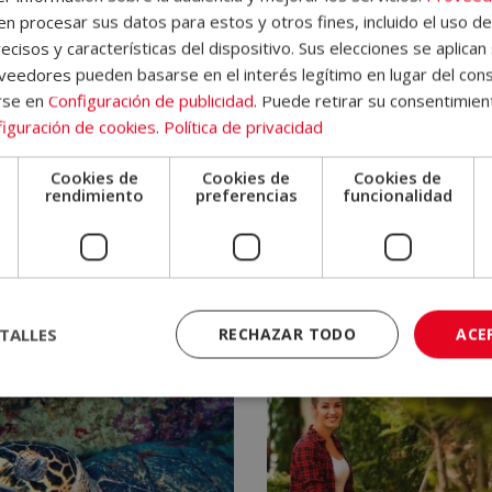
2.720,00€.
680,00€.
 procesar sus datos para estos y otros fines, incluido el uso d
ecisos y características del dispositivo. Sus elecciones se aplican 
eedores pueden basarse en el interés legítimo en lugar del cons
rse en
Configuración de publicidad
. Puede retirar su consentimien
iguración de cookies
.
Política de privacidad
Cookies de
Cookies de
Cookies de
e
rendimiento
preferencias
funcionalidad
tificación experto en
Certificación Experto en
ósferas Estelares –
Auxiliar Administrativo
loma Autentificado por
ario Europeo
395,00
€
El
El
1.580,00
€
Valorado
con
420,00
€
El
El
0,00
€
precio
precio
4.90
de 5
precio
precio
original
actual
TALLES
RECHAZAR TODO
ACE
original
actual
era:
es:
era:
es:
1.580,00€.
395,00€.
1.680,00€.
420,00€.