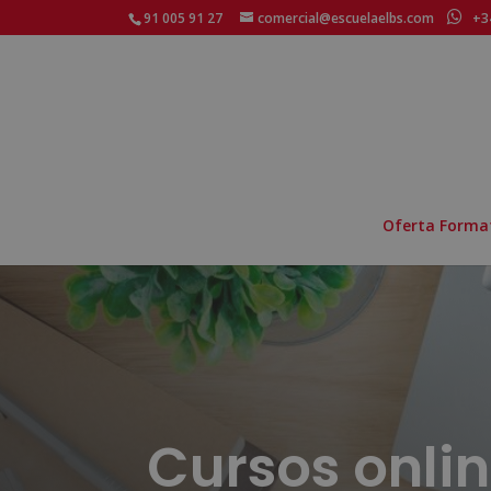
91 005 91 27
comercial@escuelaelbs.com
+34
Oferta Forma
Cursos onli