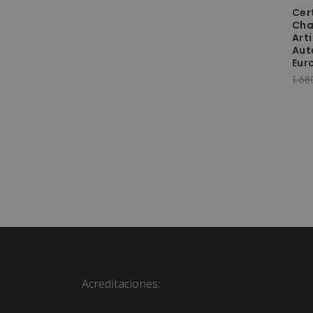
Cer
Cha
Art
Aut
Eur
1.68
Acreditaciones: