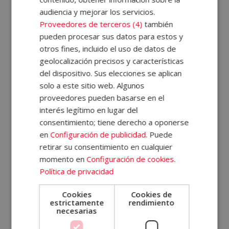
Certificación Experto
en Coaching (Doble
audiencia y mejorar los servicios.
395,00
€
El
El
1.580,00
€
Valorado
Titulación) – Diploma
con
Proveedores de terceros (4)
también
precio
precio
4.93
Autentificado por
de 5
pueden procesar sus datos para estos y
original
actual
Notario Europeo
otros fines, incluido el uso de datos de
era:
es:
1.580,00€.
395,00€.
595,00
€
geolocalización precisos y características
El
El
2.380,00
€
Valorado
con
precio
precio
del dispositivo. Sus elecciones se aplican
5.00
de 5
original
actual
solo a este sitio web. Algunos
era:
es:
proveedores pueden basarse en el
2.380,00€.
595,00€.
interés legítimo en lugar del
consentimiento; tiene derecho a oponerse
en
Configuración de publicidad
. Puede
retirar su consentimiento en cualquier
momento en
Configuración de cookies
.
Certificación Experto
Certificación Experto
Política de privacidad
en Psicología Infantil
en Publicidad
y Adolescente +
380,00
€
El
El
1.520,00
€
Coaching Infantil y
Cookies
Cookies de
precio
precio
estrictamente
rendimiento
Juvenil (Doble
original
actual
necesarias
Titulación)
era:
es: