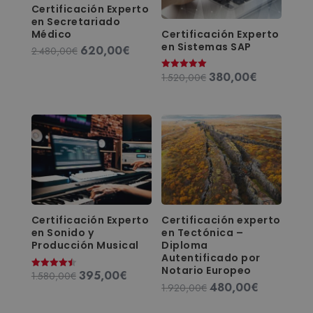
Certificación Experto
en Secretariado
Médico
Certificación Experto
en Sistemas SAP
620,00
€
El
El
2.480,00
€
precio
precio
380,00
€
El
El
1.520,00
€
Valorado
original
actual
con
precio
precio
5.00
era:
es:
de 5
original
actual
2.480,00€.
620,00€.
era:
es:
1.520,00€.
380,00€.
Certificación Experto
Certificación experto
en Sonido y
en Tectónica –
Producción Musical
Diploma
Autentificado por
Notario Europeo
395,00
€
El
El
1.580,00
€
Valorado
con
480,00
€
El
El
1.920,00
€
precio
precio
4.50
de 5
precio
precio
original
actual