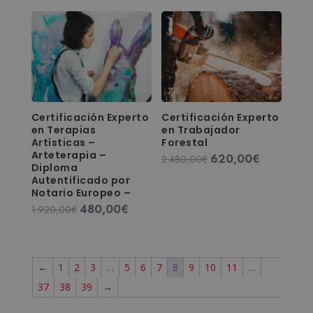
original
actual
era:
es:
era:
es:
1.580,00€.
395,00€.
1.920,00€.
480,00€.
Certificación Experto
Certificación Experto
en Terapias
en Trabajador
Artísticas –
Forestal
Arteterapia –
620,00
€
El
El
2.480,00
€
Diploma
precio
precio
Autentificado por
original
actual
Notario Europeo –
era:
es:
480,00
€
El
El
1.920,00
€
2.480,00€.
620,00€.
precio
precio
original
actual
era:
es:
←
1
2
3
…
5
6
7
8
9
10
11
…
1.920,00€.
480,00€.
37
38
39
→