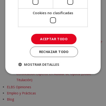
Auxiliar de Rehabilitación
Auxiliar de Odontología
Cookies no clasificadas
Auxiliar de Enfermería Geriátrica
Quiromasaje Corporal y Terapéutico
Curso Personal Trainer y Nutrición Deportiva
Certificación Personal Trainer
ACEPTAR TODO
Quemadores de grasa: ¿son realmente efectivos?
Beneficios de un entrenamiento personalizado
RECHAZAR TODO
Certificación Experto Auxiliar de Pediatría
Auxiliar Técnico Veterinario
MOSTRAR DETALLES
Certificación Experto en Auxiliar de Farmacia +
Certificación Experto en Auxiliar de Óptica (Doble
Titulación)
ELBS Opiniones
Empleo y Prácticas
Blog