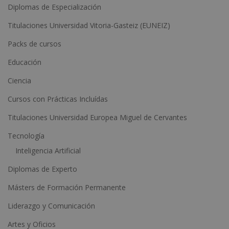
Diplomas de Especialización
e
Titulaciones Universidad Vitoria-Gasteiz (EUNEIZ)
r
n
Packs de cursos
a
Educación
t
Ciencia
i
Cursos con Prácticas Incluídas
v
e
Titulaciones Universidad Europea Miguel de Cervantes
:
Tecnología
Inteligencia Artificial
Diplomas de Experto
Másters de Formación Permanente
Liderazgo y Comunicación
Artes y Oficios