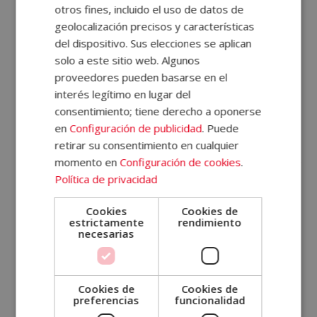
otros fines, incluido el uso de datos de
Diploma Autentificado por Notario Europeo
geolocalización precisos y características
Certificación Experto en Mediación Familiar
del dispositivo. Sus elecciones se aplican
Recursos Humanos
solo a este sitio web. Algunos
Máster en Gestión de Personal
proveedores pueden basarse en el
Máster en Nuevas Tecnologías Aplicadas a la Gestión
interés legítimo en lugar del
de RRHH +
Postgrado en Programación
consentimiento; tiene derecho a oponerse
Neurolingüística PNL
en
Configuración de publicidad
. Puede
Salud y Deporte
retirar su consentimiento en cualquier
momento en
Configuración de cookies
.
Programa Superior en Dietética y Nutrición + Coaching
Política de privacidad
Nutricional (Doble Titulación)
Certificación Experto en Personal Trainer + Coach
Cookies
Cookies de
Deportivo (Doble Titulación)
estrictamente
rendimiento
necesarias
Certificación Experto en Acupuntura
Certificación Experto en Naturopatía + Herbodietética
(Doble Titulación)
Cookies de
Cookies de
Curso Auxiliar de Enfermería
preferencias
funcionalidad
Auxiliar de Clínica Veterinaria