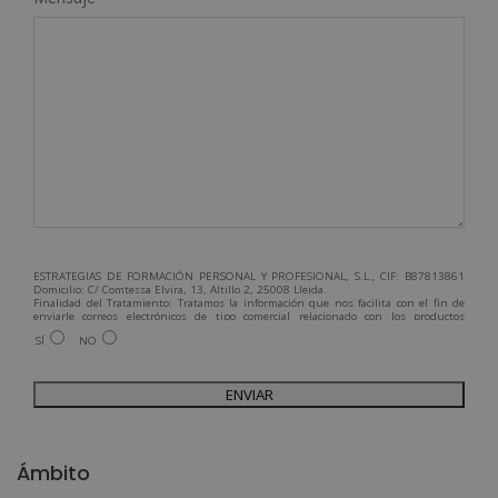
ESTRATEGIAS DE FORMACIÓN PERSONAL Y PROFESIONAL, S.L., CIF: B87813861
Domicilio: C/ Comtessa Elvira, 13, Altillo 2, 25008 Lleida.
Finalidad del Tratamiento: Tratamos la información que nos facilita con el fin de
enviarle correos electrónicos de tipo comercial relacionado con los productos
ofrecidos y otros tipo de productos que fueran de su interés.
SÍ
NO
Legitimación del tratamiento: Consentimiento del interesado.
Derechos: Puede ejercitar sus derechos identificándose suficientemente,
dirigiéndose a la dirección admin@grupoesneca.com.
Para más información consulte nuestra Política de Privacidad.
Desea recibir información comercial (vía telefónica y/o email):
A
l
Ámbito
t