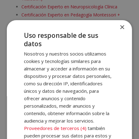
Certificación Experto en Neuropsicología Clínica
Certificación Experto en Pedagogía Montessori +
Coaching Infantil y Juvenil (Doble Titulación)
×
Certificación Experto en Psicología Holística
Uso responsable de sus
Certificación Experto en Coaching Personal y
datos
Programación Neurolingüística
Nosotros y nuestros socios utilizamos
Experto en Trastorno por Déficit de Atención e
cookies y tecnologías similares para
Hiperactividad
almacenar y acceder a información en su
Certificación Experto de Auxiliar de Educación Infantil y
dispositivo y procesar datos personales,
Jardín de Infancia (Actualizado 2019) + Certificación
como su dirección IP, identificadores
Experto en Coach e Inteligencia Emocional Infantil y
únicos y datos de navegación, para
Juvenil (Doble Titulación)
ofrecer anuncios y contenido
Máster de Ocio y Tiempo Libre Infantil y Juvenil +
personalizados, medir anuncios y
Máster en Coordinador/Director Monitores + Máster
contenido, obtener información sobre la
Coaching Infantil y Juvenil – Triple Titulación –
audiencia y mejorar los servicios.
Certificación Experto en Psicología Holística +
Proveedores de terceros (4)
también
pueden procesar sus datos para estos y
Certificación Experto en Coaching (Doble Titulación) –